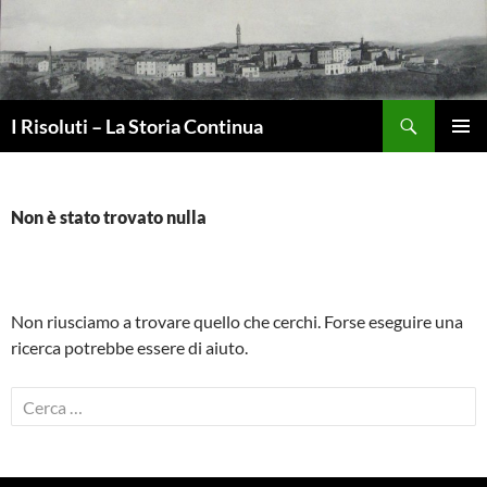
Vai
al
contenuto
Cerca
I Risoluti – La Storia Continua
MENU
PRINCI
Non è stato trovato nulla
Non riusciamo a trovare quello che cerchi. Forse eseguire una
ricerca potrebbe essere di aiuto.
Ricerca
per: