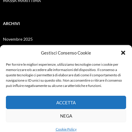
MASSA MARITTIMA
ARCHIVI
Novembre 2025
Giugno 2025
Gestisci Consenso Cookie
Dicembre 2024
Per fornire le migliori esperienze, utilizziamo tecnologie come i cookie per
memorizzare e/o accedere alle informazioni del dispositivo. Il consenso a
Giugno 2021
queste tecnologie ci permetterà di elaborare dati come il comportamento di
navigazione o ID unici su questo sito. Non acconsentire o ritirare il consenso
Febbraio 2021
può influire negativamente su alcune caratteristiche e funzioni.
Ottobre 2019
ACCETTA
Settembre 2019
NEGA
Cookie Policy
Proudly powered by WordPress