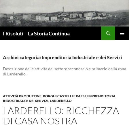
Vai
al
contenuto
Cerca
I Risoluti – La Storia Continua
MENU
PRINCI
Archivi categoria: Imprenditoria Industriale e dei Servizi
Descrizione delle attività del settore secondario e primario della zona
di Larderello.
ATTIVITÀ PRODUTTIVE
,
BORGHI CASTELLI E PAESI
,
IMPRENDITORIA
INDUSTRIALE E DEI SERVIZI
,
LARDERELLO
LARDERELLO: RICCHEZZA
DI CASA NOSTRA