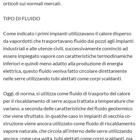
orticoli sui normali mercati.
TIPO DI FLUIDO
Come indicato i primi impianti utilizzavano il calore disperso
da vapordotti che traspor­tavano fluido dai pozzi agli impianti
indu­striali e alle utenze civili, successivamente cominciò ad
essere impiegato vapore con caratteristiche termodinamiche
inferiori e quindi meno adatto alla produzione di ener­gia
elettrica, questo fluido veniva fatto cir­colare direttamente
nelle serre utilizzando tubi alettati come corpi scaldanti.
Oggi, di norma, si utilizza come fluido di trasporto del calore
per il riscaldamento di serre acqua trattata a temperature che
variano, a seconda delle caratteristiche del fluido geotermico
che viene sfruttato. In qualche caso in impianti di vecchia co­
struzione viene ancora utilizzato come fluido di riscaldamento
vapore naturale, che circola all’interno delle serre utilizzan­do
ancora, come una volta, tubi alettati come corpi scaldanti, ma