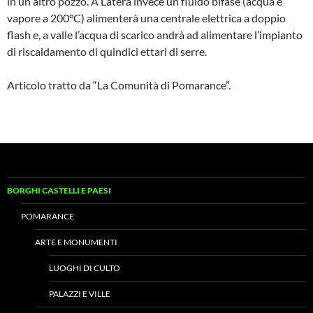
in un altro pozzo. A Latera invece un fluido bifase (acqua e
vapore a 200°C) alimenterà una cen­trale elettrica a doppio
flash e, a valle l’ac­qua di scarico andrà ad alimentare l’im­pianto
di riscaldamento di quindici ettari di serre.
Articolo tratto da “La Comunità di Pomarance”.
BORGHI CASTELLI E PAESI
POMARANCE
ARTE E MONUMENTI
LUOGHI DI CULTO
PALAZZI E VILLE