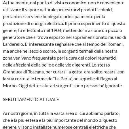
Attualmente, dal punto di vista economico, non è conveniente
utilizzare il vapore na­turale per estrarvi prodotti chimici,
pertan­to esso viene impiegato principalmente per la
produzione di energia elettrica. Il primo esperimento di questo
genere, fu effettuato nel 1904, mettendo in azione un piccolo
generatore che si trova esposto nel sopramenzionato museo di
Larderello. E’ interessante segnalare che al tempo dei Romani,
ma anche nel secolo scorso, le sorgenti termali della nostra
zona veniva­no frequentate per la cura dei dolori reu­matici,
delle affezioni della pelle e delle vie digerenti. Lo stesso
Granduca di Toscana, per curarsi la gotta, era solito recarsi con
la sua corte, alle terme de “La Perla”, od a quelle di Bagno al
Morbo. Oggi dette salu­tari sorgenti sono pressoché ignorate.
SFRUTTAMENTO ATTUALE
Ai nostri giorni, in tutta la vasta area di cui abbiamo parlato,
che è la più estesa e la più importante del mondo di questo
gene­re, vi sono installate numerose centrali elettriche che