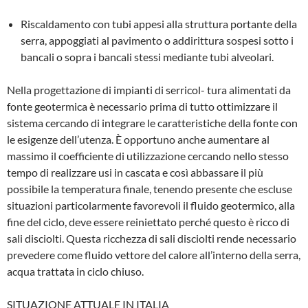
Riscaldamento con tubi appesi alla strut­tura portante della
serra, appoggiati al pa­vimento o addirittura sospesi sotto i
ban­cali o sopra i bancali stessi mediante tu­bi alveolari.
Nella progettazione di impianti di serricol- tura alimentati da
fonte geotermica è ne­cessario prima di tutto ottimizzare il
siste­ma cercando di integrare le caratteristiche della fonte con
le esigenze dell’utenza. È opportuno anche aumentare al
massimo il coefficiente di utilizzazione cercando nel­lo stesso
tempo di realizzare usi in casca­ta e così abbassare il più
possibile la tem­peratura finale, tenendo presente che escluse
situazioni particolarmente favore­voli il fluido geotermico, alla
fine del ciclo, deve essere reiniettato perché questo è ricco di
sali disciolti. Questa ricchezza di sali disciolti rende necessario
prevedere come fluido vettore del calore all’interno della serra,
acqua trattata in ciclo chiuso.
SITUAZIONE ATTUALE IN ITALIA