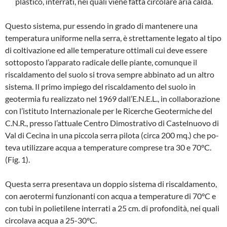
plastico, interrati, nei quali viene fatta circolare aria calda.
Questo sistema, pur essendo in grado di mantenere una
temperatura uniforme nel­la serra, è strettamente legato al tipo
di coltivazione ed alle temperature ottimali cui deve essere
sottoposto l’apparato ra­dicale delle piante, comunque il
riscalda­mento del suolo si trova sempre abbina­to ad un altro
sistema. Il primo impiego del riscaldamento del suolo in
geotermia fu realizzato nel 1969 dall’E.N.E.L., in col­laborazione
con l’istituto Internazionale per le Ricerche Geotermiche del
C.N.R., presso l’attuale Centro Dimostrativo di Castelnuovo di
Val di Cecina in una pic­cola serra pilota (circa 200 mq.) che po­
teva utilizzare acqua a temperature com­prese tra 30 e 70°C.
(Fig. 1).
Questa serra presentava un doppio siste­ma di riscaldamento,
con aerotermi fun­zionanti con acqua a temperature di 70°C e
con tubi in polietilene interrati a 25 cm. di profondità, nei quali
circolava acqua a 25-30°C.