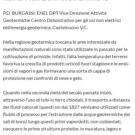
P.D. BURGASSI: ENEL DPT Vice Direzione Attività
Geotermiche Centro Dimostrativo per gli usi non elettrici
dell’energia geotermica. Castelnuovo V.C.
Nella regione geotermica toscana le aree interessate da
manifestazioni natu­rali sono state utilizzate in passato per la
coltivazione di primizie. Infatti, l’alta tem­peratura del terreno
favoriva la crescita di prodotti orticoli fuori stagione e le emis­
sioni di vapori e gas formavano una sor­ta di cappa di
protezione nei confronti di neve e gelo.
Quando nella seconda metà del secolo passato iniziò,
attraverso l’uso di tubi in ferro chiodati, il trasporto a distanza
dei fluidi naturali (questi sin dal 1827 veniva­no utilizzati come
fluido di processo per l’estrazione dalle acque geotermiche dei
sali di boro) lungo questi primi vapordot­ti, non coibentati,
nacquero le prime strut­ture protette, in muratura, legno e