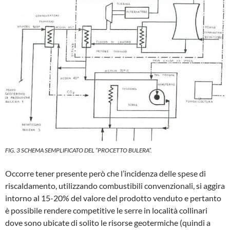
FIG. 3 SCHEMA SEMPLIFICATO DEL “PROCETTO BULERA”.
Occorre tener presente però che l’inci­denza delle spese di
riscaldamento, uti­lizzando combustibili convenzionali, si ag­gira
intorno al 15-20% del valore del pro­dotto venduto e pertanto
è possibile ren­dere competitive le serre in località colli­nari
dove sono ubicate di solito le risorse geotermiche (quindi a