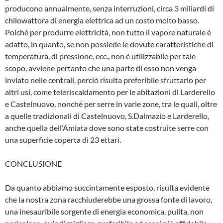
producono annualmente, senza interruzioni, circa 3 miliardi di
chi­lowattora di energia elettrica ad un costo molto basso.
Poiché per produrre elettrici­tà, non tutto il vapore naturale è
adatto, in quanto, se non possiede le dovute caratte­ristiche di
temperatura, di pressione, ecc., non è utilizzabile per tale
scopo, avviene pertanto che una parte di esso non venga
inviato nelle centrali, perciò risulta preferi­bile sfruttarlo per
altri usi, come teleriscal­damento per le abitazioni di Larderello
e Castelnuovo, nonché per serre in varie zone, tra le quali, oltre
a quelle tradizionali di Castelnuovo, S.Dalmazio e Larderello,
anche quella dell’Amiata dove sono state costruite serre con
una superficie coperta di 23 ettari.
CONCLUSIONE
Da quanto abbiamo succintamente espo­sto, risulta evidente
che la nostra zona racchiuderebbe una grossa fonte di lavo­ro,
una inesauribile sorgente di energia economica, pulita, non