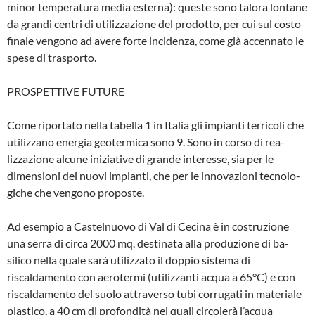
minor temperatu­ra media esterna): queste sono talora lon­tane
da grandi centri di utilizzazione del prodotto, per cui sul costo
finale vengo­no ad avere forte incidenza, come già ac­cennato le
spese di trasporto.
PROSPETTIVE FUTURE
Come riportato nella tabella 1 in Italia gli impianti terricoli che
utilizzano energia geotermica sono 9. Sono in corso di rea­
lizzazione alcune iniziative di grande in­teresse, sia per le
dimensioni dei nuovi impianti, che per le innovazioni tecnolo­
giche che vengono proposte.
Ad esempio a Castelnuovo di Val di Ce­cina è in costruzione
una serra di circa 2000 mq. destinata alla produzione di ba­
silico nella quale sarà utilizzato il doppio sistema di
riscaldamento con aerotermi (utilizzanti acqua a 65°C) e con
riscalda­mento del suolo attraverso tubi corrugati in materiale
plastico, a 40 cm di profon­dità nei quali circolerà l’acqua