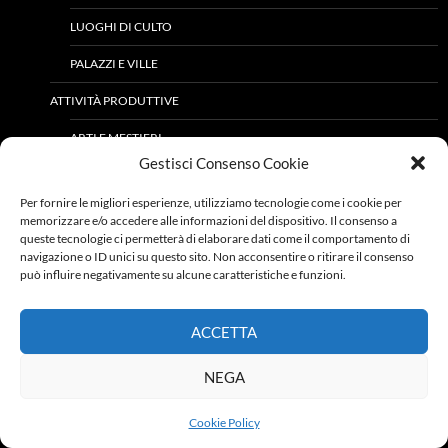
LUOGHI DI CULTO
PALAZZI E VILLE
ATTIVITÀ PRODUTTIVE
ARTI E MESTIERI
Gestisci Consenso Cookie
IMPRENDITORIA AGRICOLA E FORESTALE
Per fornire le migliori esperienze, utilizziamo tecnologie come i cookie per
IMPRENDITORIA INDUSTRIALE E DEI SERVIZI
memorizzare e/o accedere alle informazioni del dispositivo. Il consenso a
queste tecnologie ci permetterà di elaborare dati come il comportamento di
CULTURA ED ISTRUZIONE
navigazione o ID unici su questo sito. Non acconsentire o ritirare il consenso
può influire negativamente su alcune caratteristiche e funzioni.
LETTERATURA
LUOGHI DI CURA ED ASSISTENZA
ACCETTA
MANIFESTAZIONI
NEGA
SCUOLE ED ISTRUZIONE
Cookie Policy
TEATRI