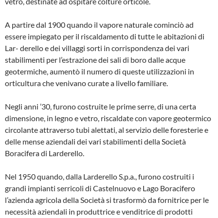
vetro, destinate ad ospitare colture orticole.
A partire dal 1900 quando il vapore natu­rale cominciò ad
essere impiegato per il riscaldamento di tutte le abitazioni di
Lar- derello e dei villaggi sorti in corrisponden­za dei vari
stabilimenti per l’estrazione dei sali di boro dalle acque
geotermiche, au­mentò il numero di queste utilizzazioni in
orticultura che venivano curate a livello familiare.
Negli anni ’30, furono costruite le prime serre, di una certa
dimensione, in legno e vetro, riscaldate con vapore geotermi­co
circolante attraverso tubi alettati, al servizio delle foresterie e
delle mense aziendali dei vari stabilimenti della Socie­tà
Boracifera di Larderello.
Nel 1950 quando, dalla Larderello S.p.a., furono costruiti i
grandi impianti serricoli di Castelnuovo e Lago Boracifero
l’azien­da agricola della Società si trasformò da fornitrice per le
necessità aziendali in pro­duttrice e venditrice di prodotti