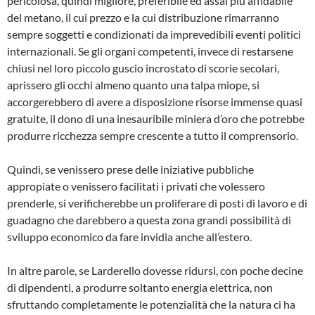
pericolosa, quindi migliore, preferibile ed assai più affidabile
del metano, il cui prezzo e la cui distribu­zione rimarranno
sempre soggetti e condi­zionati da imprevedibili eventi politici
inter­nazionali. Se gli organi competenti, invece di restarsene
chiusi nel loro piccolo guscio incrostato di scorie secolari,
aprissero gli occhi almeno quanto una talpa miope, si
accorgerebbero di avere a disposizione risorse immense quasi
gratuite, il dono di una inesauribile miniera d’oro che potreb­be
produrre ricchezza sempre crescente a tutto il comprensorio.
Quindi, se venissero prese delle iniziative pubbliche
appropiate o venissero facilitati i privati che volessero
prenderle, si verifi­cherebbe un proliferare di posti di lavoro e di
guadagno che darebbero a questa zona grandi possibilità di
sviluppo economico da fare invidia anche all’estero.
In altre parole, se Larderello dovesse ri­dursi, con poche decine
di dipendenti, a produrre soltanto energia elettrica, non
sfruttando completamente le potenzialità che la natura ci ha