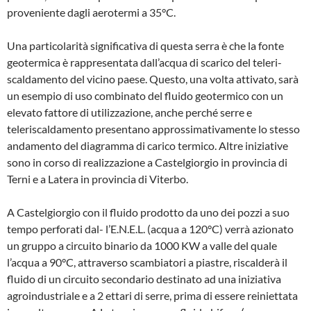
provenien­te dagli aerotermi a 35°C.
Una particolarità significativa di questa serra è che la fonte
geotermica è rappre­sentata dall’acqua di scarico del teleri­
scaldamento del vicino paese. Questo, una volta attivato, sarà
un esempio di uso combinato del fluido geotermico con un
elevato fattore di utilizzazione, anche per­ché serre e
teleriscaldamento presenta­no approssimativamente lo stesso
anda­mento del diagramma di carico termico. Altre iniziative
sono in corso di realizza­zione a Castelgiorgio in provincia di
Ter­ni e a Latera in provincia di Viterbo.
A Castelgiorgio con il fluido prodotto da uno dei pozzi a suo
tempo perforati dal- l’E.N.E.L. (acqua a 120°C) verrà aziona­to
un gruppo a circuito binario da 1000 KW a valle del quale
l’acqua a 90°C, at­traverso scambiatori a piastre, riscalde­rà il
fluido di un circuito secondario de­stinato ad una iniziativa
agroindustriale e a 2 ettari di serre, prima di essere reiniet­tata