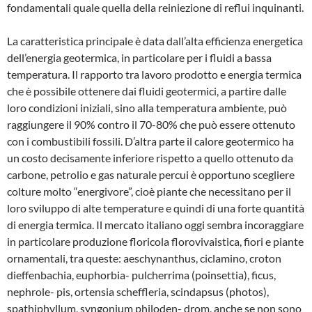
fondamentali quale quella della reiniezione di reflui inquinanti.
La caratteristica principale è data dall’al­ta efficienza energetica
dell’energia geo­termica, in particolare per i fluidi a bassa
temperatura. Il rapporto tra lavoro prodot­to e energia termica
che è possibile otte­nere dai fluidi geotermici, a partire dalle
loro condizioni iniziali, sino alla tempera­tura ambiente, può
raggiungere il 90% contro il 70-80% che può essere ottenu­to
con i combustibili fossili. D’altra parte il calore geotermico ha
un costo decisa­mente inferiore rispetto a quello ottenuto da
carbone, petrolio e gas naturale percui è opportuno scegliere
colture molto “energivore”, cioè piante che necessita­no per il
loro sviluppo di alte temperatu­re e quindi di una forte quantità
di ener­gia termica. Il mercato italiano oggi sem­bra incoraggiare
in particolare produzio­ne floricola florovivaistica, fiori e piante
or­namentali, tra queste: aeschynanthus, ci­clamino, croton
dieffenbachia, euphorbia- pulcherrima (poinsettia), ficus,
nephrole- pis, ortensia scheffleria, scindapsus (pho­tos),
spathiphyllum, syngonium philoden- drom, anche se non sono