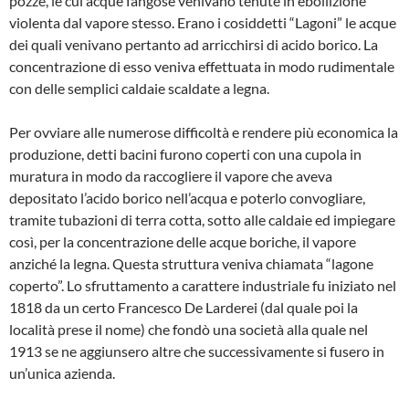
pozze, le cui acque fangose venivano tenute in ebollizione
violenta dal vapore stesso. Era­no i cosiddetti “Lagoni” le acque
dei quali venivano pertanto ad arricchirsi di acido borico. La
concentrazione di esso veniva effettuata in modo rudimentale
con delle semplici caldaie scaldate a legna.
Per ovviare alle numerose difficoltà e ren­dere più economica la
produzione, detti bacini furono coperti con una cupola in
muratura in modo da raccogliere il vapore che aveva
depositato l’acido borico nel­l’acqua e poterlo convogliare,
tramite tu­bazioni di terra cotta, sotto alle caldaie ed impiegare
così, per la concentrazione del­le acque boriche, il vapore
anziché la le­gna. Questa struttura veniva chiamata “la­gone
coperto”. Lo sfruttamento a carattere industriale fu iniziato nel
1818 da un certo Francesco De Larderei (dal quale poi la
località prese il nome) che fondò una so­cietà alla quale nel
1913 se ne aggiunsero altre che successivamente si fusero in
un’unica azienda.