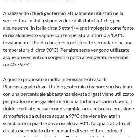
Analizzando i fluidi geotermici attualmen­te utilizzati nella
serricoltura in Italia si può vedere dalla tabella 1 che, per
alcune ser­re (in Italia circa 5 ettari) viene impiegato come fonte
di riscaldamento vapore con temperatura intorno a 120°C
(ovviamen­te il fluido che circola nel circuito secon­dario ha una
temperatura di circa 90°C). Per altre serre vengono utilizzate
acque provenienti da sorgenti o pozzi a tempe­rature variabili
tra 40 e 97°C.
A questo proposito è molto interessante il caso di
Piancastagnaio dove il fluido geotermico (vapore surriscaldato
con una percentuale abbastanza elevata di gas) viene utilizzato
per produrre energia elet­trica in una turbina a scarico libero; il
flui­do scaricato passa in uno scambiatore a miscela a pressione
atmosferica da cui esce acqua a 97°C che viene inviata in
scambiatori a piastre dove riscalda a 90°C l’acqua trattata del
circuito secon­dario di un impianto di serricoltura, prima di