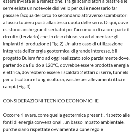
essere inviata alla reiniezione. Tra gli scambiatori a piastre e le
serre esiste un notevole dislivello per cui è necessario far
passare l’acqua del circuito secondario attraverso scambiatori
a fascio tubiero po­sti alla stessa quota delle serre. Di qui, dove
esistono anche grandi serbatoi per l’accumulo di calore, parte il
circuito (ter­ziario) che, in ciclo chiuso, va ad alimen­tare gli
impianti di produzione (Fig. 2) Un altro caso di utilizzazione
integrata dell’energia geotermica, di grande inte­resse, è il
progetto Bulera fino ad oggi realizzato solo parzialmente dove,
parten­do da fluido a 120°C, dovrebbe essere prodotta energia
elettrica, dovrebbero es­sere riscaldati 2 ettari di serre, tunnels
per olticoltura e funghicoltura, vasche per al­levamenti ittici e
campi. (Fig. 3)
CONSIDERAZIONI TECNICO ECONOMICHE
Occorre rilevare, come quella geotermi­ca presenti, rispetto alle
fonti di energia convenzionali, un basso impatto ambien­tale,
purché siano rispettate ovviamente alcune regole