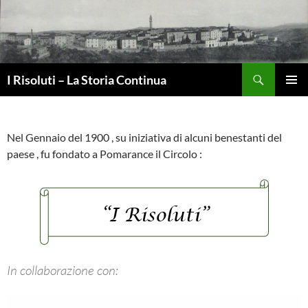
Vai
al
contenuto
Cerca
I Risoluti – La Storia Continua
MENU
PRINCI
Nel Gennaio del 1900 , su iniziativa di alcuni benestanti del
paese , fu fondato a Pomarance il Circolo :
In collaborazione con: