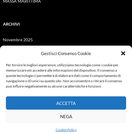
MASSA MARITTIMA
ARCHIVI
Novembre 2025
Giugno 2025
Gestisci Consenso Cookie
Dicembre 2024
Per fornire le migliori esperienze, utilizziamo tecnologie come i cookie per
memorizzare e/o accedere alle informazioni del dispositivo. Il consenso a
Giugno 2021
queste tecnologie ci permetterà di elaborare dati come il comportamento di
navigazione o ID unici su questo sito. Non acconsentire o ritirare il consenso
Febbraio 2021
può influire negativamente su alcune caratteristiche e funzioni.
Ottobre 2019
ACCETTA
Settembre 2019
NEGA
Cookie Policy
Proudly powered by WordPress