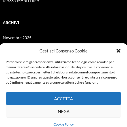
MASSA MARITTIMA
ARCHIVI
Novembre 2025
Giugno 2025
Gestisci Consenso Cookie
Dicembre 2024
Per fornire le migliori esperienze, utilizziamo tecnologie come i cookie per
memorizzare e/o accedere alle informazioni del dispositivo. Il consenso a
Giugno 2021
queste tecnologie ci permetterà di elaborare dati come il comportamento di
navigazione o ID unici su questo sito. Non acconsentire o ritirare il consenso
Febbraio 2021
può influire negativamente su alcune caratteristiche e funzioni.
Ottobre 2019
ACCETTA
Settembre 2019
NEGA
Cookie Policy
Proudly powered by WordPress