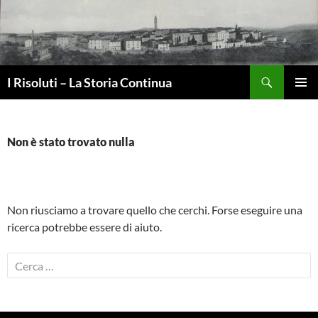
Vai
al
contenuto
Cerca
I Risoluti – La Storia Continua
MENU
PRINCI
Non è stato trovato nulla
Non riusciamo a trovare quello che cerchi. Forse eseguire una
ricerca potrebbe essere di aiuto.
Ricerca
per: