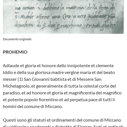
Documento originale.
PROHEMIO
Adlaude et gloria et honore dello innipoten­te et clemente
Iddio e della sua gloriosa ma­dre vergine maria et del beato
messer (1) San Giovanni babtista et di Messere San
Michelagnolo, et generalmente di tutta la celestal corte del
paradiso, et ad honore et glo­ria et magnificentia del magnifico
et poten­te popolo fiorentino et ad perpetua pace di tutti li
homini del comune di Miccano.
Questi sono gli statuti et ordinamenti del co­mune di Miccano
di valdicecina coaderenti e distretto di Firenze, facti et ordinati