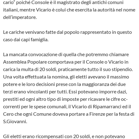
cario” poiché Console è il magistrato degli antichi comuni
italiani, mentre Vicario è co­lui che esercita la autorità nel nome
dell’im­peratore.
Le cariche venivano fatte dal popolo rap­presentato in questo
caso dai capi famiglia.
La mancata convocazione di quella che potremmo chiamare
Assemblea Popolare comportava per il Console o Vicario in
cari­ca la multa di 20 soldi, praticamente tutto il suo stipendio.
Una volta effettuata la no­mina, gli eletti avevano il massimo
potere e le loro decisioni prese con la maggioran­za dei due
terzi erano vincolanti per tutti. Es­si potevano imporre dazi,
prestiti ed ogni al­tro tipo di imposte per ricavare le cifre oc­
correnti per le spese comunali, il Vicario di Ripamarranci ed il
Cero che ogni Comune doveva portare a Firenze per la festa di
S.Giovanni.
Gli eletti erano ricompensati con 20 sol­di, e non potevano