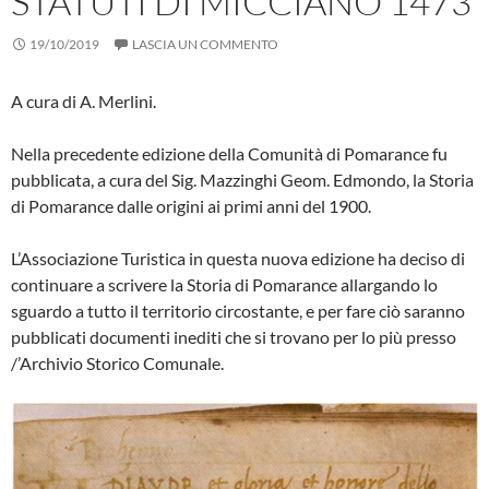
STATUTI DI MICCIANO 1473
19/10/2019
LASCIA UN COMMENTO
A cura di A. Merlini.
Nella precedente edizione della Co­munità di Pomarance fu
pubblicata, a cura del Sig. Mazzinghi Geom. Edmon­do, la Storia
di Pomarance dalle origi­ni ai primi anni del 1900.
L’Associazione Turistica in questa nuova edizione ha deciso di
continua­re a scrivere la Storia di Pomarance al­largando lo
sguardo a tutto il territorio circostante, e per fare ciò saranno
pub­blicati documenti inediti che si trovano per lo più presso
/’Archivio Storico Co­munale.