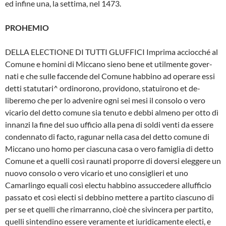
ed infine una, la settima, nel 1473.
PROHEMIO
DELLA ELECTIONE DI TUTTI GLUFFICI Imprima acciocché al
Comune e homini di Miccano sieno bene et utilmente gover­
nati e che sulle faccende del Comune habbino ad operare essi
detti statutari^ ordinorono, providono, statuirono et de­
liberemo che per lo advenire ogni sei me­si il consolo o vero
vicario del detto co­mune sia tenuto e debbi almeno per otto dì
innanzi la fine del suo ufficio alla pena di soldi venti da essere
condennato di fac­to, ragunar nella casa del detto comune di
Miccano uno homo per ciascuna casa o vero famiglia di detto
Comune et a quelli così raunati proporre di doversi eleggere un
nuovo consolo o vero vicario et uno consiglieri et uno
Camarlingo equali così electu habbino assuccedere allufficio
pas­sato et così electi si debbino mettere a partito ciascuno di
per se et quelli che ri­marranno, cioè che sivincera per partito,
quelli sintendino essere veramente et iuridicamente electi, e