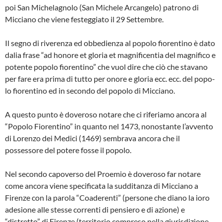
poi San Michelagnolo (San Michele Arcangelo) patrono di
Micciano che viene festeggiato il 29 Settembre.
Il segno di riverenza ed obbedienza al po­polo fiorentino è dato
dalia frase “ad hono­re et gloria et magnificentia del magnifico e
potente popolo fiorentino” che vuol dire che ciò che stavano
per fare era prima di tutto per onore e gloria ecc. ecc. del popo­
lo fiorentino ed in secondo del popolo di Mic­ciano.
A questo punto è doveroso notare che ci riferiamo ancora al
“Popolo Fiorentino” in quanto nel 1473, nonostante l’avvento
di Lo­renzo dei Medici (1469) sembrava ancora che il
possessore del potere fosse il popolo.
Nel secondo capoverso del Proemio è do­veroso far notare
come ancora viene spe­cificata la sudditanza di Micciano a
Firenze con la parola “Coaderenti” (persone che diano la ioro
adesione alle stesse correnti di pensiero e di azione) e
“distretto” di Fi­renze (territorio compreso nella giurisdizio­ne