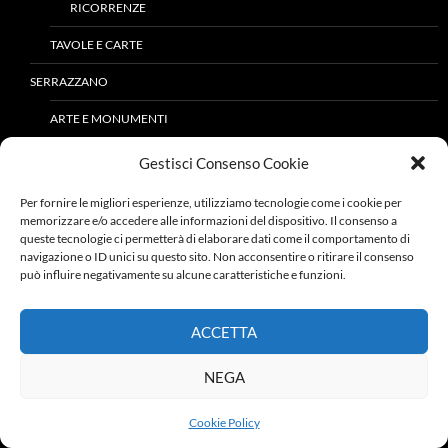
RICORRENZE
TAVOLE E CARTE
SERRAZZANO
ARTE E MONUMENTI
LUOGHI DI CULTO
Gestisci Consenso Cookie
PALAZZI E VILLE
Per fornire le migliori esperienze, utilizziamo tecnologie come i cookie per
memorizzare e/o accedere alle informazioni del dispositivo. Il consenso a
ATTIVITÀ PRODUTTIVE
queste tecnologie ci permetterà di elaborare dati come il comportamento di
navigazione o ID unici su questo sito. Non acconsentire o ritirare il consenso
ARTI E MESTIERI
può influire negativamente su alcune caratteristiche e funzioni.
IMPRENDITORIA AGRICOLA E FORESTALE
ACCETTA
IMPRENDITORIA INDUSTRIALE E DEI SERVIZI
NEGA
CULTURA ED ISTRUZIONE
LETTERATURA
Cookie Policy