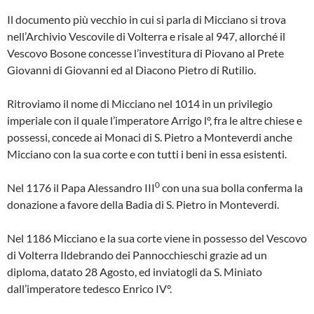
Il documento più vecchio in cui si par­la di Micciano si trova
nell’Archivio Ve­scovile di Volterra e risale al 947, allor­ché il
Vescovo Bosone concesse l’in­vestitura di Piovano al Prete
Giovanni di Giovanni ed al Diacono Pietro di Rutilio.
Ritroviamo il nome di Micciano nel 1014 in un privilegio
imperiale con il quale l’imperatore Arrigo l°, fra le al­tre chiese e
possessi, concede ai Mo­naci di S. Pietro a Monteverdi anche
Micciano con la sua corte e con tutti i beni in essa esistenti.
0
Nel 1176 il Papa Alessandro III
con una sua bolla conferma la
donazione a favore della Badia di S. Pietro in Mon­teverdi.
Nel 1186 Micciano e la sua corte vie­ne in possesso del Vescovo
di Volter­ra Ildebrando dei Pannocchieschi gra­zie ad un
diploma, datato 28 Agosto, ed inviatogli da S. Miniato
dall’imperatore tedesco Enrico IV°.