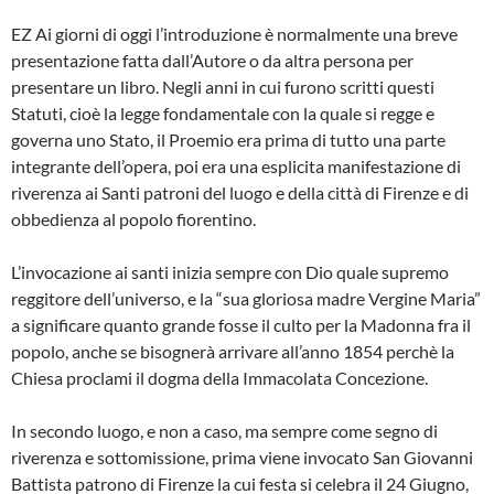
EZ Ai giorni di oggi l’introduzione è normal­mente una breve
presentazione fatta dall’Autore o da altra persona per
presentare un libro. Negli anni in cui furono scritti que­sti
Statuti, cioè la legge fondamentale con la quale si regge e
governa uno Stato, il Proemio era prima di tutto una parte
inte­grante dell’opera, poi era una esplicita ma­nifestazione di
riverenza ai Santi patroni del luogo e della città di Firenze e di
obbedien­za al popolo fiorentino.
L’invocazione ai santi inizia sempre con Dio quale supremo
reggitore dell’universo, e la “sua gloriosa madre Vergine Maria”
a significare quanto grande fosse il culto per la Madonna fra il
popolo, anche se bisogne­rà arrivare all’anno 1854 perchè la
Chiesa proclami il dogma della Immacolata Conce­zione.
In secondo luogo, e non a caso, ma sem­pre come segno di
riverenza e sottomissio­ne, prima viene invocato San Giovanni
Bat­tista patrono di Firenze la cui festa si cele­bra il 24 Giugno,