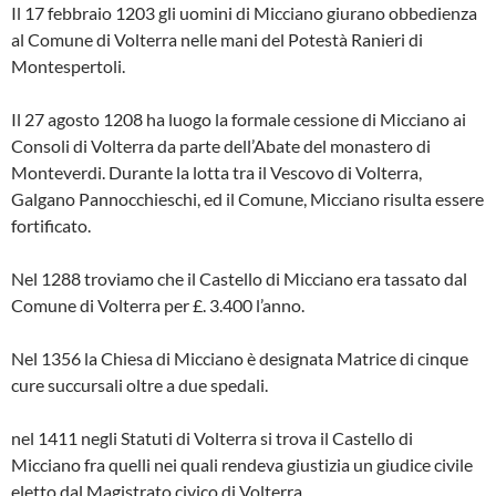
Il 17 febbraio 1203 gli uomini di Mic­ciano giurano obbedienza
al Comune di Volterra nelle mani del Potestà Ra­nieri di
Montespertoli.
Il 27 agosto 1208 ha luogo la forma­le cessione di Micciano ai
Consoli di Volterra da parte dell’Abate del mona­stero di
Monteverdi. Durante la lotta tra il Vescovo di Volterra,
Galgano Pan­nocchieschi, ed il Comune, Micciano ri­sulta essere
fortificato.
Nel 1288 troviamo che il Castello di Micciano era tassato dal
Comune di Volterra per £. 3.400 l’anno.
Nel 1356 la Chiesa di Micciano è de­signata Matrice di cinque
cure succur­sali oltre a due spedali.
nel 1411 negli Statuti di Volterra si trova il Castello di
Micciano fra quelli nei quali rendeva giustizia un giudice civile
eletto dal Magistrato civico di Vol­terra.