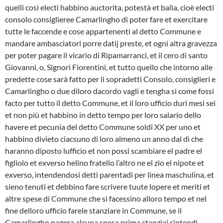
quelli così electi hab­bino auctorita, potestà et balia, cioè electi
consolo consiglieree Camarlingho di po­ter fare et exercitare
tutte le faccende e cose appartenenti al detto Commune e
mandare ambasciatori porre datij preste, et ogni altra gravezza
per poter pagare il vicario di Ripamarranci, et il cero di san­to
Giovanni, o, Signori Fiorentini, et tutto quello che intorno alle
predette cose sa­rà fatto per li sopradetti Consolo, consi­glieri e
Camarlingho o due diloro dacordo vagli e tengha si come fossi
facto per tutto il detto Commune, et il loro ufficio duri mesi sei
et non più et habbino in detto tempo per loro salario dello
havere et pecunia del detto Commune soldi XX per uno et
habbino divieto ciacsuno di loro al­meno un anno dal dì che
haranno dipo­sto lufficio et non possi scambiare el pa­dre el
figliolo et exverso helino fratello l’altro ne el zio el nipote et
exverso, inten­dendosi detti parentadi per linea maschulina, et
sieno tenuti et debbino fare scri­vere tuute lopere et meriti et
altre spese di Commune che si facessino alloro tem­po et nel
fine delloro ufficio farele stan­ziare in Commune, se il
Camarlingho pagera alcuna spesa prima stanziai sinten­di