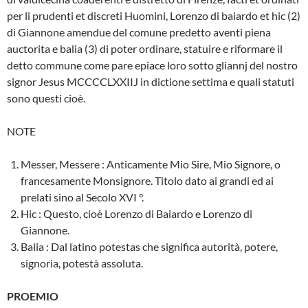
per li prudenti et discreti Huomini, Lorenzo di baiardo et hic (2)
di Giannone amendue del comune predetto aventi piena
auctorita e balia (3) di poter ordinare, statuire e rifor­mare il
detto commune come pare epiace loro sotto gliannj del nostro
signor Jesus MCCCCLXXIIJ in dictione settima e quali statuti
sono questi cioè.
NOTE
Messer, Messere : Anticamente Mio Si­re, Mio Signore, o
francesamente Mon­signore. Titolo dato ai grandi ed ai
prela­ti sino al Secolo XVI °.
Hic : Questo, cioè Lorenzo di Baiardo e Lorenzo di
Giannone.
Balia : Dal latino potestas che significa autorità, potere,
signoria, potestà asso­luta.
PROEMIO