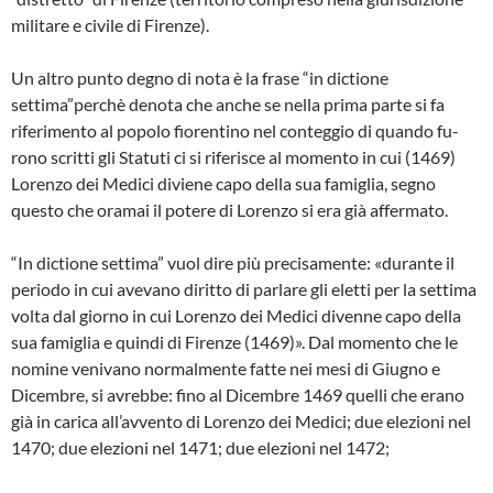
militare e civile di Firenze).
Un altro punto degno di nota è la frase “in dictione
settima”perchè denota che anche se nella prima parte si fa
riferimento al po­polo fiorentino nel conteggio di quando fu­
rono scritti gli Statuti ci si riferisce al momen­to in cui (1469)
Lorenzo dei Medici diviene capo della sua famiglia, segno
questo che oramai il potere di Lorenzo si era già affer­mato.
“In dictione settima” vuol dire più preci­samente: «durante il
periodo in cui aveva­no diritto di parlare gli eletti per la settima
volta dal giorno in cui Lorenzo dei Medici divenne capo della
sua famiglia e quindi di Firenze (1469)». Dal momento che le
nomi­ne venivano normalmente fatte nei mesi di Giugno e
Dicembre, si avrebbe: fino al Dicembre 1469 quelli che erano
già in carica all’avvento di Lorenzo dei Medici; due elezioni nel
1470; due elezioni nel 1471; due elezioni nel 1472;