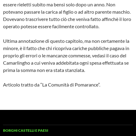
essere rieletti subito ma bensì solo dopo un anno. Non
potevano pas­sare la carica al figlio o ad altro parente ma­schio.
Dovevano trascrivere tutto ciò che ve­niva fatto affinchè il loro
operato potesse es­sere facilmente controllato.
Ultima annotazione di questo capitolo, ma non certamente la
minore, è il fatto che chi ricopriva cariche pubbliche pagava in
pro­prio gli errori o le mancanze commesse, ve­dasi il caso del
Camarlingho a cui veniva ad­debitata ogni spesa effettuata se
prima la somma non era stata stanziata.
Articolo tratto da “La Comunità di Pomarance”.
BORGHI CASTELLI E PAESI