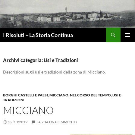
Vai
al
contenuto
Cerca
I Risoluti – La Storia Continua
MENU
PRINCI
Archivi categoria: Usi e Tradizioni
Descrizioni sugli usi e tradizioni della zona di Micciano.
BORGHI CASTELLI E PAESI
,
MICCIANO
,
NEL CORSO DEL TEMPO
,
USI E
TRADIZIONI
MICCIANO
22/10/2019
LASCIA UN COMMENTO