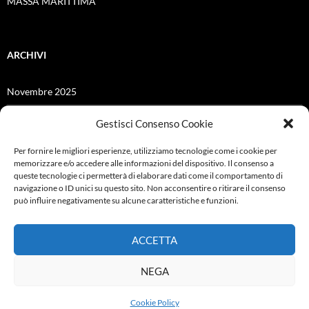
MASSA MARITTIMA
ARCHIVI
Novembre 2025
Giugno 2025
Gestisci Consenso Cookie
Dicembre 2024
Per fornire le migliori esperienze, utilizziamo tecnologie come i cookie per
memorizzare e/o accedere alle informazioni del dispositivo. Il consenso a
Giugno 2021
queste tecnologie ci permetterà di elaborare dati come il comportamento di
navigazione o ID unici su questo sito. Non acconsentire o ritirare il consenso
Febbraio 2021
può influire negativamente su alcune caratteristiche e funzioni.
Ottobre 2019
ACCETTA
Settembre 2019
NEGA
Cookie Policy
Proudly powered by WordPress