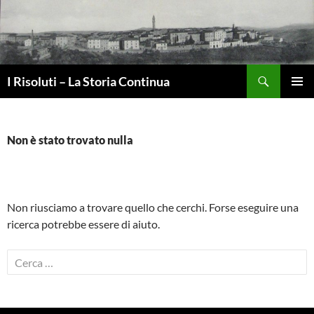
Vai
al
contenuto
Cerca
I Risoluti – La Storia Continua
MENU
PRINCI
Non è stato trovato nulla
Non riusciamo a trovare quello che cerchi. Forse eseguire una
ricerca potrebbe essere di aiuto.
Ricerca
per: