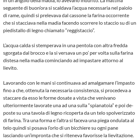
in un angolo del­la madia, lo avevano indurito. La mattina
seguente di buon’ora si scaldava l’acqua necessaria nel paiolo
di rame, quindi si prelevava dal cassone la farina occorren­te
che si stacciava nella madia facendo scorrere lo staccio su di un
piedistallo di legno chiamato “reggistaccio”.
L’acqua calda si stemperava in una pen­tola con altra fredda
sgorgata dal brocco e la si versava un po’ per volta sulla fari­na
distesa nella madia cominciando ad impastare attorno al
lievito.
Lavorando con le mani si continuava ad amalgamare l’impasto
fino a che, ottenu­ta la necessaria consistenza, si procede­va a
staccare da esso le forme dosate a vista che venivano
ulteriormente lavora­te una ad una sulla “spianatoia” e poi de­
poste su una tavola di legno ricoperta da un telo spolverizzato
di farina. Tra una for­ma e l’altra si faceva una piega ondulata al
telo quindi si posava l’orlo di un bicchie­re su ogni pane
lasciando un’impronta che si riteneva favorisse la lievitazione.