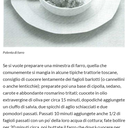
Polenta di farro
Se si vuole preparare una minestra di far­ro, quella che
comunemente si mangia in alcune tipiche trattorie toscane,
consiglio di cuocere lentamente dei fagioli barlotti (o cannellini
o anche lenticchie); prepara­te poi una base di cipolla, sedano,
carote e abbondante rosmarino tritati; cuocete in olio
extravergine di oliva per circa 15 mi­nuti, dopodiché aggiungete
un ciuffo di salvia, due spicchi di aglio schiacciati e due
pomodori passati. Passati 10 minuti aggiungete anche 1/2 di
fagioli passati con un po’ della loro acqua di cottura; fate bol­lire
per 20 minuti circa, poi buttate il farro che dovrà cuocere per