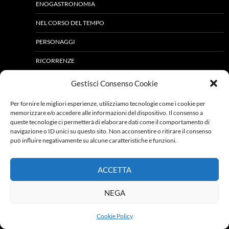
ENOGASTRONOMIA
NEL CORSO DEL TEMPO
PERSONAGGI
RICORRENZE
TAVOLE E CARTE
Gestisci Consenso Cookie
MICCIANO
Per fornire le migliori esperienze, utilizziamo tecnologie come i cookie per
memorizzare e/o accedere alle informazioni del dispositivo. Il consenso a
ARTE E MONUMENTI
queste tecnologie ci permetterà di elaborare dati come il comportamento di
navigazione o ID unici su questo sito. Non acconsentire o ritirare il consenso
LUOGHI DI CULTO
può influire negativamente su alcune caratteristiche e funzioni.
PALAZZI E VILLE
ACCETTA
ATTIVITÀ PRODUTTIVE
NEGA
ARTI E MESTIERI
IMPRENDITORIA AGRICOLA E FORESTALE
Cookie Policy