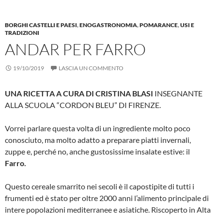
BORGHI CASTELLI E PAESI
,
ENOGASTRONOMIA
,
POMARANCE
,
USI E
TRADIZIONI
ANDAR PER FARRO
19/10/2019
LASCIA UN COMMENTO
UNA RICETTA A CURA DI CRISTINA BLASI
INSEGNANTE
ALLA SCUOLA “CORDON BLEU” DI FIRENZE.
Vorrei parlare questa volta di un ingre­diente molto poco
conosciuto, ma molto adatto a preparare piatti invernali,
zuppe e, perché no, anche gustosissime insa­late estive: il
Farro.
Questo cereale smarrito nei secoli è il ca­postipite di tutti i
frumenti ed è stato per oltre 2000 anni l’alimento principale di
in­tere popolazioni mediterranee e asiatiche. Riscoperto in Alta