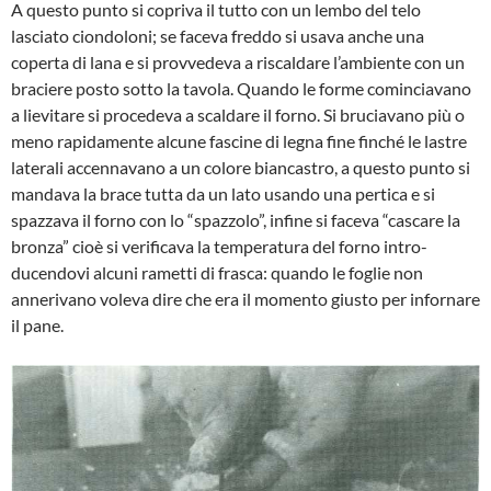
A questo punto si copriva il tutto con un lembo del telo
lasciato ciondoloni; se fa­ceva freddo si usava anche una
coperta di lana e si provvedeva a riscaldare l’am­biente con un
braciere posto sotto la ta­vola. Quando le forme cominciavano
a lie­vitare si procedeva a scaldare il forno. Si bruciavano più o
meno rapidamente al­cune fascine di legna fine finché le lastre
laterali accennavano a un colore bianca­stro, a questo punto si
mandava la brace tutta da un lato usando una pertica e si
spazzava il forno con lo “spazzolo”, infi­ne si faceva “cascare la
bronza” cioè si verificava la temperatura del forno intro­
ducendovi alcuni rametti di frasca: quan­do le foglie non
annerivano voleva dire che era il momento giusto per infornare
il pane.