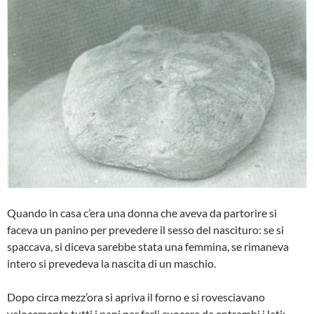
Quando in casa c’era una donna che ave­va da partorire si
faceva un panino per prevedere il sesso del nascituro: se si
spaccava, si diceva sarebbe stata una femmina, se rimaneva
intero si prevede­va la nascita di un maschio.
Dopo circa mezz’ora si apriva il forno e si rovesciavano
velocemente tutti i pani per farli cuocere da entrambi i lati;