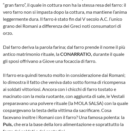
“gran farro”, il quale in cot­tura non ha la stessa resa del farro: il
ve­ro farro non si impasta dopo la cottura, ma mantiene l’anima
leggermente dura. Il farro è stato fin dal V secolo A.C. l’uni­co
grano dei Romani a differenza dei Gre­ci noti consumatori di
orzo.
Dal farro deriva la parola farina; dal farro prende il nome il più
antico matrimonio rituale, la
CONARRATIO,
durante il qua­le
gli sposi offrivano a Giove una focac­cia di farro.
Il farro era quindi tenuto molto in consi­derazione dai Romani;
lo dimostra il fat­to che veniva dato sotto forma di ricom­pensa
ai soldati vittoriosi. Ancora con i chicchi di farro tostato e
macinato con la mola ruotante, con aggiunta di sale, le Ve­stali
preparavano una polvere rituale (la MOLA SALSA) con la quale
cospargeva­no la testa della vittima da sacrificare. Cosa
facevano inoltre i Romani con il far­ro? Una famosa polenta: la
Puls,
che era la base della loro alimentazione e soprat­tutto la