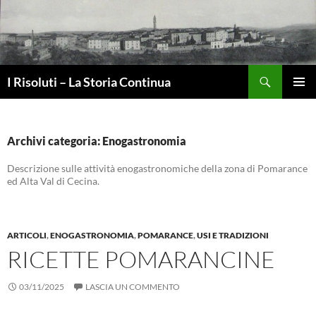
Vai
al
contenuto
Cerca
I Risoluti – La Storia Continua
MENU
PRINCI
Archivi categoria: Enogastronomia
Descrizione sulle attività enogastronomiche della zona di Pomarance
ed Alta Val di Cecina.
ARTICOLI
,
ENOGASTRONOMIA
,
POMARANCE
,
USI E TRADIZIONI
RICETTE POMARANCINE
03/11/2025
LASCIA UN COMMENTO