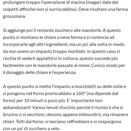
prolungare troppo l’operazione di macina (magari date dei
colpetti affinché non si surriscaldino). Deve risultare una farina
grossolana.
Si aggiunge poi il restante zucchero alle mandorle. A questo
punto si montano le chiare a neve ferma e si comincia ad
incorporarle agli altri ingredienti, ma un po’ alla volta in modo
da non avere un impasto troppo morbido; in questo caso si
rischia di vederli appiattirsi in cottura; questo succede più
facilmente con le mandorle passate al mixer. L’unico modo per
il dosaggio delle chiare è l’esperienza.
A questo punto si mette l’impasto a mucchietti su delle ostie e
si pongono nel forno preriscaldato a 160° (ma dipende dal
forno) per 10 minuti o poco più. E’ importante non
abbandonarli! Vanno tenuti d’occhio perché il rischio è che si
brucino o si secchino; devono appena imbiondirsi, ma rimanere
chiari. Tolti dal forno, si lasciano raffreddare e si cospargono
con un po’ di zucchero a velo.