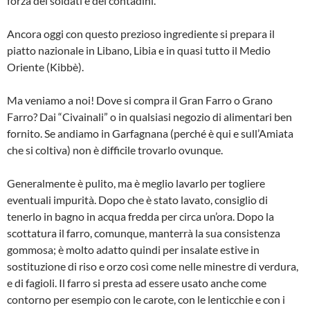
forza dei soldati e dei contadini.
Ancora oggi con questo prezioso ingre­diente si prepara il
piatto nazionale in Libano, Libia e in quasi tutto il Medio
Orien­te (Kibbè).
Ma veniamo a noi! Dove si compra il Gran Farro o Grano
Farro? Dai “Civainali” o in qualsiasi negozio di alimentari ben
forni­to. Se andiamo in Garfagnana (perché è qui e sull’Amiata
che si coltiva) non è dif­ficile trovarlo ovunque.
Generalmente è pulito, ma è meglio la­varlo per togliere
eventuali impurità. Do­po che è stato lavato, consiglio di
tenerlo in bagno in acqua fredda per circa un’o­ra. Dopo la
scottatura il farro, comunque, manterrà la sua consistenza
gommosa; è molto adatto quindi per insalate estive in
sostituzione di riso e orzo così come nelle minestre di verdura,
e di fagioli. Il farro si presta ad essere usato anche co­me
contorno per esempio con le carote, con le lenticchie e con i