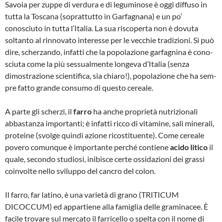
Savoia per zuppe di verdura e di leguminose è oggi diffuso in
tutta la Toscana (soprattutto in Garfagnana) e un po’
conosciuto in tutta l’Italia. La sua riscoperta non è dovuta
soltanto al rinnovato interesse per le vecchie tra­dizioni. Si può
dire, scherzando, infatti che la popolazione garfagnina è cono­
sciuta come la più sessualmente longe­va d’Italia (senza
dimostrazione scienti­fica, sia chiaro!), popolazione che ha sem­
pre fatto grande consumo di questo ce­reale.
A parte gli scherzi, il
farro
ha anche pro­prietà nutrizionali
abbastanza importan­ti; è infatti ricco di vitamine, sali minerali,
proteine (svolge quindi azione ricostituen­te). Come cereale
povero comunque è im­portante perché contiene
acido litico
il
quale, secondo studiosi, inibisce certe os­sidazioni dei grassi
coinvolte nello svilup­po del cancro del colon.
Il farro, far latino, è una varietà di grano (TRITICUM
DICOCCUM) ed appartiene alla famiglia delle graminacee. È
facile trovare sul mercato il farricello o spelta con il nome di