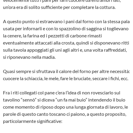
un’o­ra era di solito sufficiente per completa­re la cottura.
A questo punto si estraevano i pani dal forno con la stessa pala
usata per infor­narli e con lo spazzolino di saggina si to­glievano
la cenere, la farina ed i pezzetti di carbone rimasti
eventualmente attac­cati alla crosta, quindi si disponevano ritti
sulla tavola appoggiati gli uni agli altri e, una volta raffreddati,
si riponevano nella madia.
Quasi sempre si sfruttava il calore del for­no per altre necessità:
cuocere la schiac­cia, le mele, fare le bruciate, seccare i fi­chi, ecc.
Fra i riti collegati col pane c’era l’idea di non rovesciarlo sul
tavolino “sennò” si di­ceva “un fa mai buio” intendendo il buio
come momento di riposo dopo una lun­ga giornata di lavoro, le
parole di questo canto toscano ci paiono, a questo propo­sito,
particolarmente significative: