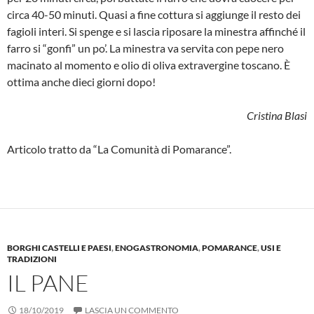
circa 40-50 minuti. Quasi a fine cottura si aggiunge il resto dei
fagioli interi. Si spenge e si lascia riposa­re la minestra affinché il
farro si “gonfi” un po’. La minestra va servita con pepe nero
macinato al momento e olio di oliva extra­vergine toscano. È
ottima anche dieci gior­ni dopo!
Cristina Blasi
Articolo tratto da “La Comunità di Pomarance”.
BORGHI CASTELLI E PAESI
,
ENOGASTRONOMIA
,
POMARANCE
,
USI E
TRADIZIONI
IL PANE
18/10/2019
LASCIA UN COMMENTO