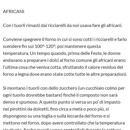
AFRICANI
Con i tuorli rimasti dai ricciarelli da noi usava fare gli africani.
Conviene spegnere il forno in cui si sono cotti i ricciarelli e farlo
scendere fin sui 100°-120°; poi mantenere questa
temperatura. Un tempo quando, prima delle Feste, le donne
andavano a preparare i dolci al forno comune gli africani erano
l’ultima cosa che veniva cotta, sfruttando il calore residuo del
forno a legna dove erano state cotte tutte le altre preparazioni.
Si montano i tuorli con dello zucchero (un cucchiaio colmo per
ogni tuorlo dovrebbe bastare) finché il composto non sarà
denso e spumoso. A questo punto si versa un po’ di impasto
nei pirottini da dolcetti, fino circa a metà o poco più, si
dispongono su una teglia o sulla leccarda del forno e si
mettono nel forno, dopo avere controllato che la temperatura
sia giusta. Anche questi vanno controllati durante la cottura