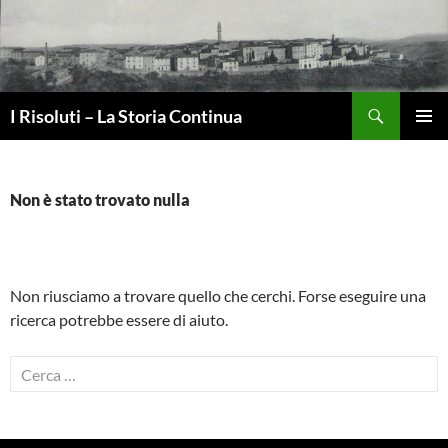
Vai
al
contenuto
Cerca
I Risoluti – La Storia Continua
MENU
PRINCI
Non è stato trovato nulla
Non riusciamo a trovare quello che cerchi. Forse eseguire una
ricerca potrebbe essere di aiuto.
Ricerca
per: