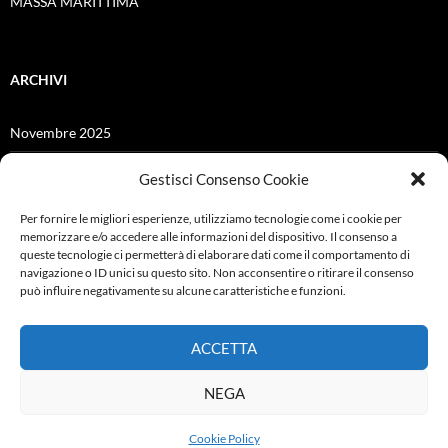
MASSA MARITTIMA
ARCHIVI
Novembre 2025
Giugno 2025
Gestisci Consenso Cookie
Dicembre 2024
Per fornire le migliori esperienze, utilizziamo tecnologie come i cookie per
memorizzare e/o accedere alle informazioni del dispositivo. Il consenso a
Giugno 2021
queste tecnologie ci permetterà di elaborare dati come il comportamento di
navigazione o ID unici su questo sito. Non acconsentire o ritirare il consenso
Febbraio 2021
può influire negativamente su alcune caratteristiche e funzioni.
Ottobre 2019
ACCETTA
Settembre 2019
NEGA
Cookie Policy
Proudly powered by WordPress