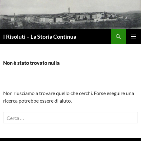
Vai
al
contenuto
Cerca
I Risoluti – La Storia Continua
MENU
PRINCI
Non è stato trovato nulla
Non riusciamo a trovare quello che cerchi. Forse eseguire una
ricerca potrebbe essere di aiuto.
Ricerca
per: