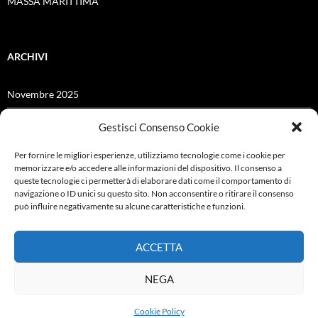
MASSA MARITTIMA
ARCHIVI
Novembre 2025
Giugno 2025
Gestisci Consenso Cookie
Dicembre 2024
Per fornire le migliori esperienze, utilizziamo tecnologie come i cookie per
memorizzare e/o accedere alle informazioni del dispositivo. Il consenso a
Giugno 2021
queste tecnologie ci permetterà di elaborare dati come il comportamento di
navigazione o ID unici su questo sito. Non acconsentire o ritirare il consenso
Febbraio 2021
può influire negativamente su alcune caratteristiche e funzioni.
Ottobre 2019
ACCETTA
Settembre 2019
NEGA
Cookie Policy
Proudly powered by WordPress