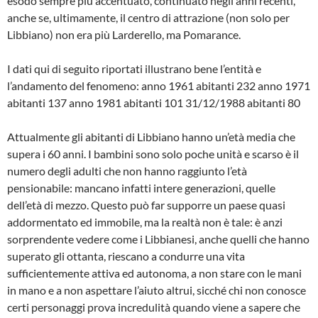
esodo sempre più ac­centuato, continuato negli anni recenti,
anche se, ultimamente, il centro di attra­zione (non solo per
Libbiano) non era più Larderello, ma Pomarance.
I dati qui di seguito riportati illustrano be­ne l’entità e
l’andamento del fenomeno: anno 1961 abitanti 232 anno 1971
abitanti 137 anno 1981 abitanti 101 31/12/1988 abitanti 80
Attualmente gli abitanti di Libbiano han­no un’età media che
supera i 60 anni. I bambini sono solo poche unità e scarso è il
numero degli adulti che non hanno raggiunto l’età
pensionabile: mancano in­fatti intere generazioni, quelle
dell’età di mezzo. Questo può far supporre un pae­se quasi
addormentato ed immobile, ma la realtà non è tale: è anzi
sorprendente vedere come i Libbianesi, anche quelli che hanno
superato gli ottanta, riescano a condurre una vita
sufficientemente at­tiva ed autonoma, a non stare con le ma­ni
in mano e a non aspettare l’aiuto altrui, sicché chi non conosce
certi personaggi prova incredulità quando viene a sapere che