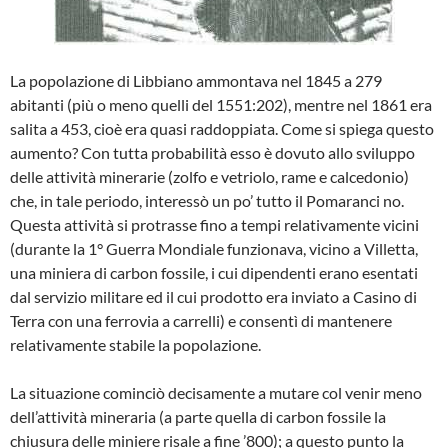
La popolazione di Libbiano ammontava nel 1845 a 279
abitanti (più o meno quel­li del 1551:202), mentre nel 1861 era
sa­lita a 453, cioè era quasi raddoppiata. Co­me si spiega questo
aumento? Con tutta probabilità esso è dovuto allo sviluppo
delle attività minerarie (zolfo e vetriolo, ra­me e calcedonio)
che, in tale periodo, in­teressò un po’ tutto il Pomaranci no.
Que­sta attività si protrasse fino a tempi rela­tivamente vicini
(durante la 1° Guerra Mondiale funzionava, vicino a Villetta,
una miniera di carbon fossile, i cui dipenden­ti erano esentati
dal servizio militare ed il cui prodotto era inviato a Casino di
Terra con una ferrovia a carrelli) e consentì di mantenere
relativamente stabile la popo­lazione.
La situazione cominciò decisamente a mutare col venir meno
dell’attività mine­raria (a parte quella di carbon fossile la
chiusura delle miniere risale a fine ’800); a questo punto la