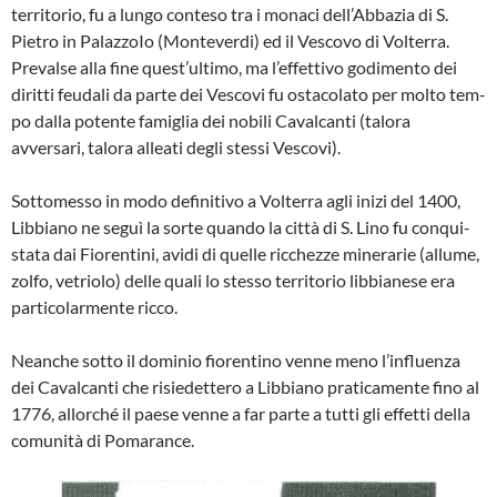
territorio, fu a lungo conteso tra i mo­naci dell’Abbazia di S.
Pietro in PalazzoIo (Monteverdi) ed il Vescovo di Volterra.
Prevalse alla fine quest’ultimo, ma l’effet­tivo godimento dei
diritti feudali da parte dei Vescovi fu ostacolato per molto tem­
po dalla potente famiglia dei nobili Caval­canti (talora
avversari, talora alleati degli stessi Vescovi).
Sottomesso in modo definitivo a Volterra agli inizi del 1400,
Libbiano ne seguì la sorte quando la città di S. Lino fu conqui­
stata dai Fiorentini, avidi di quelle ricchez­ze minerarie (allume,
zolfo, vetriolo) del­le quali lo stesso territorio libbianese era
particolarmente ricco.
Neanche sotto il dominio fiorentino ven­ne meno l’influenza
dei Cavalcanti che ri­siedettero a Libbiano praticamente fino al
1776, allorché il paese venne a far parte a tutti gli effetti della
comunità di Poma­rance.