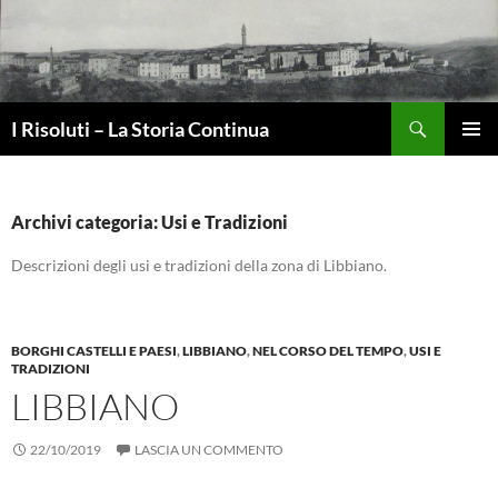
Vai
al
contenuto
Cerca
I Risoluti – La Storia Continua
MENU
PRINCI
Archivi categoria: Usi e Tradizioni
Descrizioni degli usi e tradizioni della zona di Libbiano.
BORGHI CASTELLI E PAESI
,
LIBBIANO
,
NEL CORSO DEL TEMPO
,
USI E
TRADIZIONI
LIBBIANO
22/10/2019
LASCIA UN COMMENTO