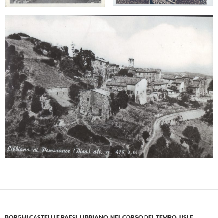
BORGHI CASTELLI E PAESI
,
LIBBIANO
,
NEL CORSO DEL TEMPO
,
USI E