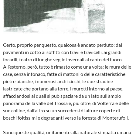
Certo, proprio per questo, qualcosa è an­dato perduto: dai
pavimenti in cotto ai sof­fitti con travi e travicelli, ai grandi
focarili, teatro di lunghe veglie invernali al canto del fuoco.
All’esterno, però, tutto è rima­sto come una volta: le mura delle
case, senza intonaco, fatte di mattoni o delle ca­ratteristiche
pietre bianche, i numerosi ar­chi ciechi, le due stradine
lastricate che portano alla torre, i muretti intorno al pae­se,
affacciandosi ai quali si può spaziare da un lato sull’ampio
panorama della valle del Trossa e, più oltre, di Volterra e delle
sue colline, dall’altro su un succedersi di alture coperte di
boschi foltissimi e degra­danti verso la foresta di Monterufoli.
Sono queste qualità, unitamente alla na­turale simpatia umana