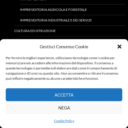
IMPRENDITORIA AGRICOLA E FORESTALE
IMPRENDITORIA INDUSTRIALE E DEI SERVIZI
CULTURA ED ISTRUZIONE
LETTERATURA
Gestisci Consenso Cookie
LUOGHI DI CURA ED ASSISTENZA
Per fornire le migliori esperienze, utilizziamo tecnologie come i cookie per
MANIFESTAZIONI
memorizzare e/o accedere alle informazioni del dispositivo. Il consenso a
queste tecnologie ci permetterà di elaborare dati come il comportamento di
SCUOLE ED ISTRUZIONE
navigazione o ID unici su questo sito. Non acconsentire o ritirare il consenso
può influire negativamente su alcune caratteristiche e funzioni.
TEATRI
USI E TRADIZIONI
ACCETTA
COME ERAVAMO
NEGA
ENOGASTRONOMIA
Cookie Policy
NEL CORSO DEL TEMPO