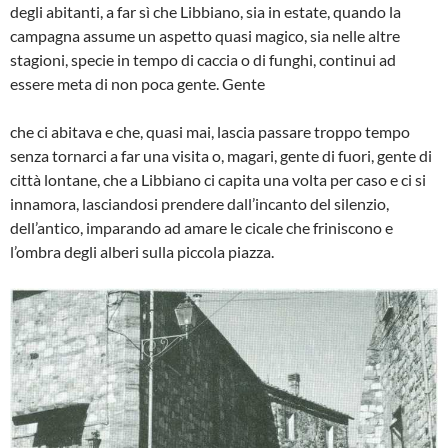
degli abitanti, a far sì che Libbiano, sia in estate, quando la
campagna assume un aspetto quasi ma­gico, sia nelle altre
stagioni, specie in tempo di caccia o di funghi, continui ad
essere meta di non poca gente. Gente
che ci abitava e che, quasi mai, lascia passare troppo tempo
senza tornarci a far una visita o, magari, gente di fuori, gen­te di
città lontane, che a Libbiano ci capi­ta una volta per caso e ci si
innamora, la­sciandosi prendere dall’incanto del silen­zio,
dell’antico, imparando ad amare le ci­cale che friniscono e
l’ombra degli alberi sulla piccola piazza.