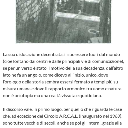
La sua dislocazione decentrata, il suo es­sere fuori dal mondo
(cioè lontano dai centri e dalle principali vie di comunica­zione),
se per un verso è stato il motivo della sua decadenza, dall’altro
lato ne fa un angolo, come dicevo all’inizio, unico, dove
l’orologio della storia sembra essersi fermato a tempi più su
misura umana e dove il rapporto armonico tra uomo e na­tura
non è un’utopia ma una realtà vis­suta e quotidiana.
Il discorso vale, in primo luogo, per quel­lo che riguarda le case
che, ad eccezio­ne del Circolo A.R.C.A.L. (inaugurato nel 1969),
sono tutte vecchie di secoli, anche se poi gli interni, grazie alla