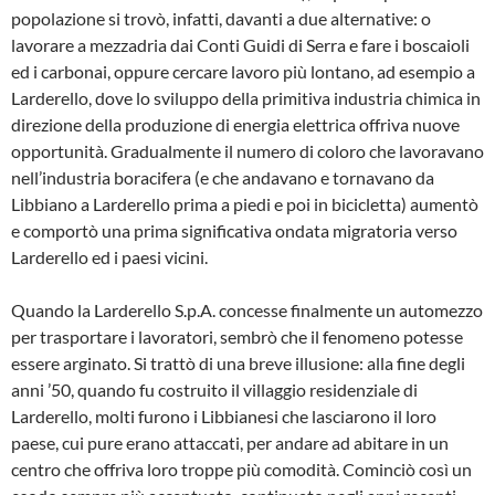
popolazione si trovò, in­fatti, davanti a due alternative: o
lavora­re a mezzadria dai Conti Guidi di Serra e fare i boscaioli
ed i carbonai, oppure cercare lavoro più lontano, ad esempio a
Larderello, dove lo sviluppo della primiti­va industria chimica in
direzione della pro­duzione di energia elettrica offriva nuove
opportunità. Gradualmente il numero di coloro che lavoravano
nell’industria bo­racifera (e che andavano e tornavano da
Libbiano a Larderello prima a piedi e poi in bicicletta) aumentò
e comportò una pri­ma significativa ondata migratoria verso
Larderello ed i paesi vicini.
Quando la Larderello S.p.A. concesse fi­nalmente un automezzo
per trasportare i lavoratori, sembrò che il fenomeno po­tesse
essere arginato. Si trattò di una bre­ve illusione: alla fine degli
anni ’50, quan­do fu costruito il villaggio residenziale di
Larderello, molti furono i Libbianesi che lasciarono il loro
paese, cui pure erano attaccati, per andare ad abitare in un
cen­tro che offriva loro troppe più comodità. Cominciò così un