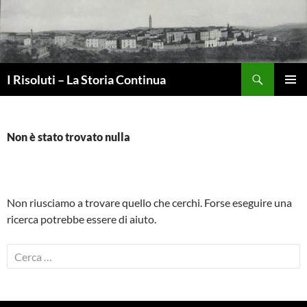
Vai
al
contenuto
Cerca
I Risoluti – La Storia Continua
MENU
PRINCI
Non è stato trovato nulla
Non riusciamo a trovare quello che cerchi. Forse eseguire una
ricerca potrebbe essere di aiuto.
Ricerca
per: