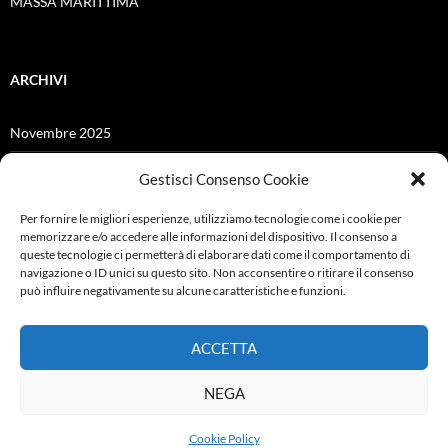
MASSA MARITTIMA
ARCHIVI
Novembre 2025
Giugno 2025
Gestisci Consenso Cookie
Dicembre 2024
Per fornire le migliori esperienze, utilizziamo tecnologie come i cookie per
memorizzare e/o accedere alle informazioni del dispositivo. Il consenso a
Giugno 2021
queste tecnologie ci permetterà di elaborare dati come il comportamento di
navigazione o ID unici su questo sito. Non acconsentire o ritirare il consenso
Febbraio 2021
può influire negativamente su alcune caratteristiche e funzioni.
Ottobre 2019
ACCETTA
Settembre 2019
NEGA
Cookie Policy
Proudly powered by WordPress