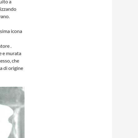
uito a
rizzando
vano.
issima icona
tore .
le e murata
cesso, che
a di origine