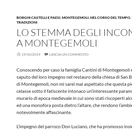
BORGHI CASTELLI E PAESI
,
MONTEGEMOLI
,
NEL CORSO DEL TEMPO
,
TRADIZIONI
LO STEMMA DEGLI INCO
A MONTEGEMOLI
19/10/2019
LASCIA UN COMMENTO
Conoscendo per caso la famiglia Can­tini di Montegemoli
saputo del loro impegno nel restauro della chie­sa di San
di Montegemoli, non mi sarei mai aspettato che questa pi
celasse sotto il fatiscente intonaco un’interessante para
murario di epoca medievale in cui sono stati riscoperti alc
ed una monofora posta dietro l’altare, che ren­dono l’ambi
notevolmente affasci­nante.
L’impegno del parroco Don Luciano, che ha promosso ins