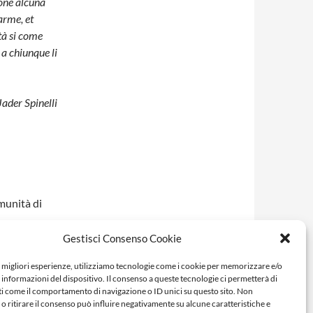
ione alcuna
arme, et
ltà si come
 a chiunque li
Jader Spinelli
omunità di
i
Gestisci Consenso Cookie
e migliori esperienze, utilizziamo tecnologie come i cookie per memorizzare e/o
Comunità di
 informazioni del dispositivo. Il consenso a queste tecnologie ci permetterà di
ti come il comportamento di navigazione o ID unici su questo sito. Non
o ritirare il consenso può influire negativamente su alcune caratteristiche e