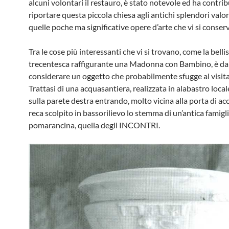
alcuni volontari il restauro, è stato notevole ed ha contri­b
riportare questa piccola chiesa agli antichi splendori valo
quel­le poche ma significative opere d’arte che vi si conser
Tra le cose più interessanti che vi si trovano, come la bell
tre­centesca raffigurante una Madonna con Bambino, è da
considerare un oggetto che probabilmente sfugge al visita
Trattasi di una acquasantiera, realizza­ta in alabastro loca
sulla parete destra entrando, molto vicina alla porta di ac
reca scolpito in bassorilievo lo stemma di un’antica fa­migli
pomarancina, quella degli INCONTRI.