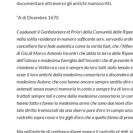
documentare attraverso gli antichi manoscritti.
“A dì Dicembre 1670
Coadunati il Gonfaloniere et Priori della Comunità delle Rip
nella solita residenza in numero sufficente serv. servantis or
cancelliere farsi fede autentica come la verità fùet, che /’Alf
di Gio.di Marco Antonio Incontri che abita la terra delle Ripo
dell’istessa e medesima famiglia dell’Incontri che di presente 
risiedono a Volterra e così è sempre da loro tutti stato tenuto e 
esser li loro antichi della mede­sima consorteria e discendere 
medesimo Autore; che così hanno anco­ra sempre sentito dire 
antenati senza esserci memoria in conto e sem­pre fra di loro s
trattati sempre tali e come dalla medesima consorteria ;si c
hanno fatto e fanno la medesima arme che sono due leoni d’oro
lato diritto tramezzati da una sbarra pure d’oro in campo azz
rastrello sopra rosso e tre gigli d’oro che a quello fanno di pres
Ma nell’antiche di centinara d’anni man­ca il rastrello et gigli, 