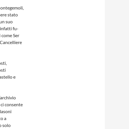
 Montegemoli,
sere stato
 un suo
nfatti fu­
i come Ser
 Cancelliere
sti,
osti
astello e
archivio
 ci consente
blasoni
to a
o solo