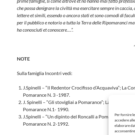
prime famiglie, si come altrove et no hanno mai fatto pro­fess
che possa denigrare la civiltà ma esercitare sempre in caccia, 
lettere et simili, essendo o an­cora stati et sono comodi di facu
per il pubblico e notorio a tutta la Terra delle Ripomaranci ma
ha conosciuti et conoscere….”.
NOTE
Sulla famiglia Incontri vedi:
J.Spinelli – “Il Redentor Crocifisso d’Acquaviva”; La C
Pomaran­ce N. 3 -1987.
J. Spinelli – “Gli stovigliai a Pomaran­ce”; La Comunità d
Pomarance N.1- 1990.
Per fornire l
J.Spinelli – “Un dipinto del Roncalli a Pomarance”: La 
accedere alle
Pomaran­ce N. 2-1992.
elaborare da
acconsentire 