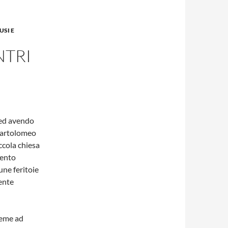
USI E
NTRI
 ed avendo
 Bartolomeo
ccola chiesa
mento
une feritoie
ente
ieme ad