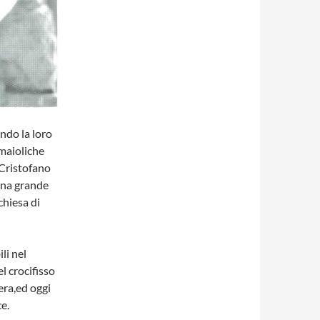
ndo la loro
 maioliche
 Cristofano
una grande
chiesa di
li nel
l crocifisso
era,ed oggi
e.