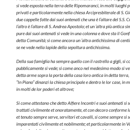
si vede esposta nella terra delle Ripoma­ranci, in molti luoghi p
privati e particolarmente nella chiesa Arcipresbi­terale di S. Gi
due cappelle fatte dai suoi antenati che una è l’altare del S.S. Cr
l’altro è l’altare di S. Andrea Apostolo; et un ‘altra più antica si
pure dai suoi antenati si vede in una colonna e dove sta il Gonf
detta Comunità; si come ancora un ‘al­tra antichissima di cent
se ne vede nella lapide della sepoltura an­tichissima.
Della sua famiglia ha sempre quello con il rastrello a gigli, si c
pubbli­camente si vede; si come anco nel me­desimo modo si ve
detta arme sopra la porta della casa loro anti­ca in detta terra,
“In Piano” dinanzi la chiesa principale e dentro le lor case, in mo
in molti de lor poderi et altrove;
Si come attestano che detto Alfiere In­contri e suoi antenati si
trattati civilmente et onoratamente, et con decoro conforme la
et tenuto sempre serve, servitori et cavalli, si come sempre si 
imparentati ci­vilmente et nobilmente; et particolarmen­te in V