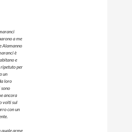
omaranci
dinarono a me
iere Alamanno
maranci è
habitano e
ripe­tuto per
da un
da loro
i sono
ome ancora
 volti sul
urro con un
ente.
la quale arme