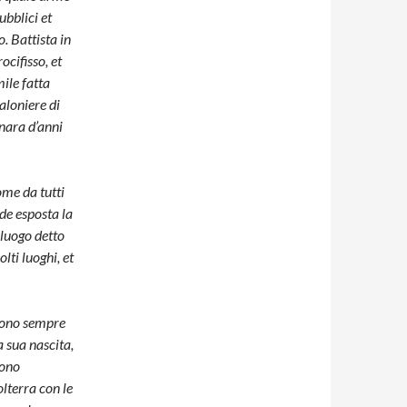
ubblici et
o. Battista in
ocifisso, et
mile fatta
aloniere di
inara d’anni
ome da tutti
de esposta la
 luogo detto
lti luoghi, et
 sono sempre
 sua nascita,
sono
olterra con le