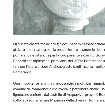
Di questa casata me ne ero già occupa­to in passato studia
attività di mercatura con la produzione e lo smer­cio delle
pomarancine od an­che per la loro parentela con il pittore
Roncalli che dipinse nei primi anni del ‘600 a Pomarance 
tela per l’altare di Sant’Andrea, eretto dagli Incontri, nella 
Pomaran­ce .
Una importante famiglia che possedeva molti beni immobi
comune di Poma­rance e che aveva in patronato anche il be
ligneo,proveniente dal ca­stello di Acquaviva, presso il Bul
collocato sopra l’altare Maggiore della chiesa di Pomaranc