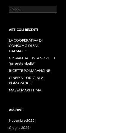
Ricerca
per:
ARTICOLI RECENTI
LA COOPERATIVA DI
CONSUMO DI SAN
DALMAZIO
GIOVAN BATTISTA GORETTI
“un prete ribelle”
RICETTE POMARANCINE
CINEMA – ORIGINI A
POMARANCE
MASSA MARITTIMA
ARCHIVI
Novembre 2025
Giugno 2025