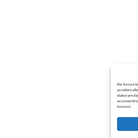
Per fornire l
accedere alle
elaborare da
acconsentire 
funzioni.