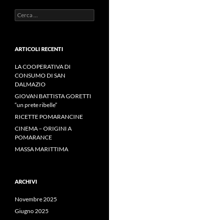
Ricerca
per:
ARTICOLI RECENTI
LA COOPERATIVA DI
CONSUMO DI SAN
DALMAZIO
GIOVAN BATTISTA GORETTI
“un prete ribelle”
RICETTE POMARANCINE
CINEMA – ORIGINI A
POMARANCE
MASSA MARITTIMA
ARCHIVI
Novembre 2025
Giugno 2025