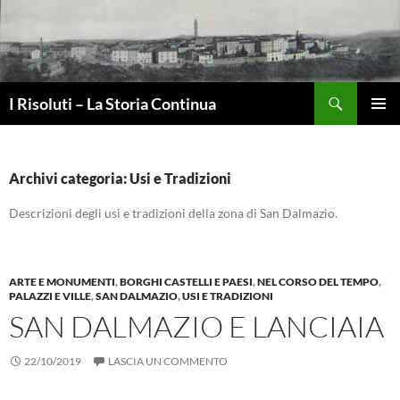
Vai
al
contenuto
Cerca
I Risoluti – La Storia Continua
MENU
PRINCI
Archivi categoria: Usi e Tradizioni
Descrizioni degli usi e tradizioni della zona di San Dalmazio.
ARTE E MONUMENTI
,
BORGHI CASTELLI E PAESI
,
NEL CORSO DEL TEMPO
,
PALAZZI E VILLE
,
SAN DALMAZIO
,
USI E TRADIZIONI
SAN DALMAZIO E LANCIAIA
22/10/2019
LASCIA UN COMMENTO