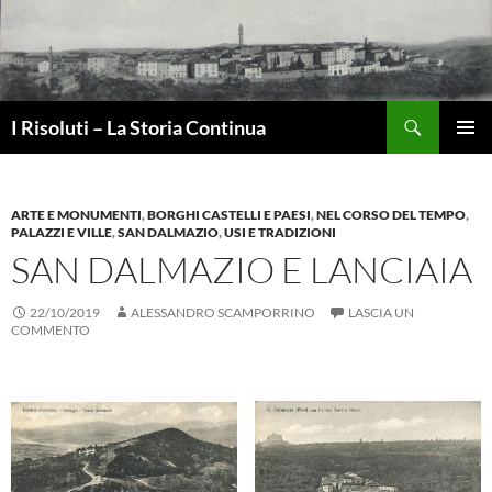
Vai
al
contenuto
Cerca
I Risoluti – La Storia Continua
MENU
PRINCI
ARTE E MONUMENTI
,
BORGHI CASTELLI E PAESI
,
NEL CORSO DEL TEMPO
,
PALAZZI E VILLE
,
SAN DALMAZIO
,
USI E TRADIZIONI
SAN DALMAZIO E LANCIAIA
22/10/2019
ALESSANDRO SCAMPORRINO
LASCIA UN
COMMENTO