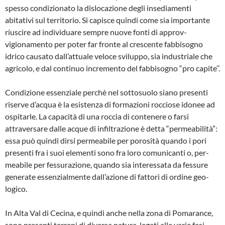
spesso con­dizionato la dislocazione degli insedia­menti
abitativi sul territorio. Si capisce quindi come sia importante
riuscire ad in­dividuare sempre nuove fonti di approv­
vigionamento per poter far fronte al cre­scente fabbisogno
idrico causato dall’at­tuale veloce sviluppo, sia industriale che
agricolo, e dal continuo incremento del fabbisogno “pro capite’’.
Condizione essenziale perchè nel sotto­suolo siano presenti
riserve d’acqua è la esistenza di formazioni rocciose idonee ad
ospitarle. La capacità di una roccia di contenere o farsi
attraversare dalle acque di infiltrazione è detta “permeabilità”:
es­sa può quindi dirsi permeabile per poro­sità quando i pori
presenti fra i suoi ele­menti sono fra loro comunicanti o, per­
meabile per fessurazione, quando sia in­teressata da fessure
generate essenzial­mente dall’azione di fattori di ordine geo­
logico.
In Alta Val di Cecina, e quindi anche nel­la zona di Pomarance,
sono presenti ter­reni di diversa natura, legati alle varie fa­si