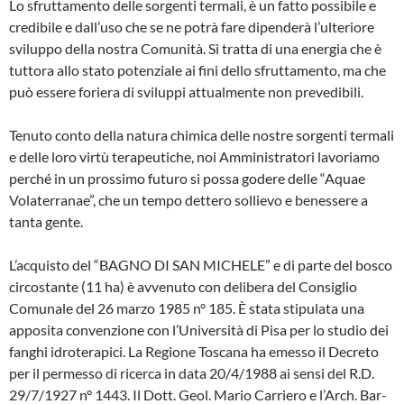
Lo sfruttamento delle sorgenti termali, è un fatto possibile e
credibile e dall’uso che se ne potrà fare dipenderà l’ulterio­re
sviluppo della nostra Comunità. Si trat­ta di una energia che è
tuttora allo stato potenziale ai fini dello sfruttamento, ma che
può essere foriera di sviluppi attual­mente non prevedibili.
Tenuto conto della natura chimica delle nostre sorgenti termali
e delle loro virtù terapeutiche, noi Amministratori lavoria­mo
perché in un prossimo futuro si pos­sa godere delle “Aquae
Volaterranae”, che un tempo dettero sollievo e benesse­re a
tanta gente.
L’acquisto del “BAGNO DI SAN MICHE­LE” e di parte del bosco
circostante (11 ha) è avvenuto con delibera del Consiglio
Comunale del 26 marzo 1985 n° 185. È stata stipulata una
apposita convenzione con l’Università di Pisa per lo studio dei
fanghi idroterapici. La Regione Toscana ha emesso il Decreto
per il permesso di ricerca in data 20/4/1988 ai sensi del R.D.
29/7/1927 n° 1443. Il Dott. Geol. Mario Carriero e l’Arch. Bar­