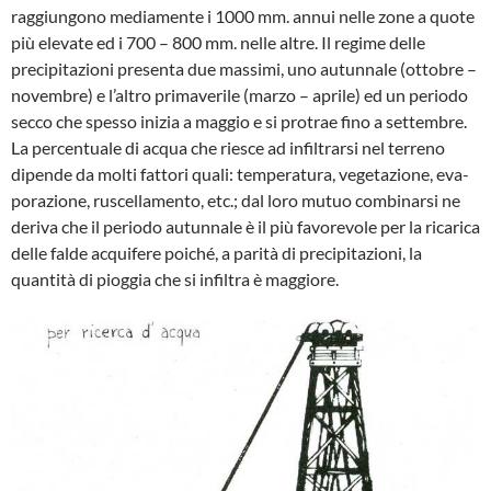
raggiungono mediamente i 1000 mm. annui nelle zone a quote
più eleva­te ed i 700 – 800 mm. nelle altre. Il regi­me delle
precipitazioni presenta due mas­simi, uno autunnale (ottobre –
novembre) e l’altro primaverile (marzo – aprile) ed un periodo
secco che spesso inizia a mag­gio e si protrae fino a settembre.
La percentuale di acqua che riesce ad in­filtrarsi nel terreno
dipende da molti fat­tori quali: temperatura, vegetazione, eva­
porazione, ruscellamento, etc.; dal loro mutuo combinarsi ne
deriva che il perio­do autunnale è il più favorevole per la ri­carica
delle falde acquifere poiché, a pa­rità di precipitazioni, la
quantità di piog­gia che si infiltra è maggiore.