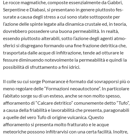
Le rocce magmatiche, composte essen­zialmente da Gabbri,
Serpentine e Diaba­si, si presentano in genere piuttosto fes­
surate a causa degli stress a cui sono sta­te sottoposte per
l’azione delle spinte le­gate alla dinamica crustale ed, in teoria,
dovrebbero possedere una buona per­meabilità. In realtà,
essendo piuttosto al­terabili, sotto l’azione degli agenti atmo­
sferici si disgregano formando una fine frazione detritica che,
trasportata dalle ac­que di infiltrazione, tende ad otturare le
fessure diminuendo notevolmente la per­meabilità e quindi la
possibilità di sfrut­tamento a fini idrici.
Il colle su cui sorge Pomarance è forma­to dal sovrapporsi più o
meno regolare delle “Formazioni neoautoctone”. In par­ticolare
l’abitato sorge su di un esteso, an­che se non molto spesso,
affioramento di “Calcare detritico” comunemente detto “Tufo”,
a causa della friabilità e lavora­bilità che presenta, paragonabili
a quelle del vero Tufo di origine vulcanica. Que­sto
affioramento si presenta molto frattu­rato e le acque
meteoriche possono infiltrarvisi con una certa facilità. Inoltre,