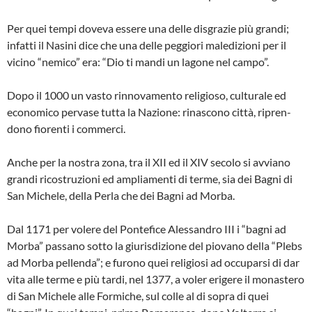
Per quei tempi doveva essere una delle disgrazie più grandi;
infatti il Nasini dice che una delle peggiori maledizioni per il
vicino “nemico” era: “Dio ti mandi un la­gone nel campo”.
Dopo il 1000 un vasto rinnovamento reli­gioso, culturale ed
economico pervase tutta la Nazione: rinascono città, ripren­
dono fiorenti i commerci.
Anche per la nostra zona, tra il XII ed il XIV secolo si avviano
grandi ricostruzio­ni ed ampliamenti di terme, sia dei Bagni di
San Michele, della Perla che dei Ba­gni ad Morba.
Dal 1171 per volere del Pontefice Ales­sandro III i “bagni ad
Morba” passano sotto la giurisdizione del piovano della “Plebs
ad Morba pellenda”; e furono quei religiosi ad occuparsi di dar
vita alle ter­me e più tardi, nel 1377, a voler erigere il monastero
di San Michele alle Formi­che, sul colle al di sopra di quei