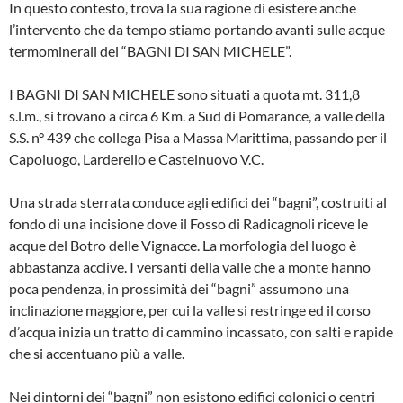
In questo contesto, trova la sua ragione di esistere anche
l’intervento che da tem­po stiamo portando avanti sulle acque
ter­mominerali dei “BAGNI DI SAN MI­CHELE”.
I BAGNI DI SAN MICHELE sono situati a quota mt. 311,8
s.l.m., si trovano a cir­ca 6 Km. a Sud di Pomarance, a valle del­la
S.S. n° 439 che collega Pisa a Massa Marittima, passando per il
Capoluogo, Larderello e Castelnuovo V.C.
Una strada sterrata conduce agli edifici dei “bagni”, costruiti al
fondo di una in­cisione dove il Fosso di Radicagnoli rice­ve le
acque del Botro delle Vignacce. La morfologia del luogo è
abbastanza ac­clive. I versanti della valle che a monte hanno
poca pendenza, in prossimità dei “bagni” assumono una
inclinazione mag­giore, per cui la valle si restringe ed il cor­so
d’acqua inizia un tratto di cammino in­cassato, con salti e rapide
che si accen­tuano più a valle.
Nei dintorni dei “bagni” non esistono edi­fici colonici o centri