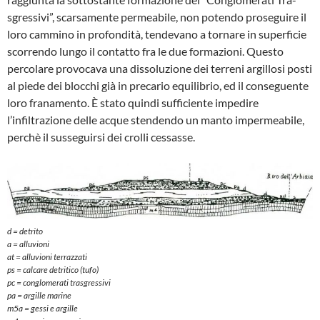
sgressivi”, scarsamente permeabile, non potendo proseguire il
loro cammino in profondità, tendevano a tornare in super­ficie
scorrendo lungo il contatto fra le due formazioni. Questo
percolare provocava una dissoluzione dei terreni argillosi po­sti
al piede dei blocchi già in precario equilibrio, ed il conseguente
loro frana­mento. È stato quindi sufficiente impedire
l’infiltrazione delle acque stendendo un manto impermeabile,
perchè il susseguir­si dei crolli cessasse.
d = detrito
a = alluvioni
at = alluvioni terrazzati
ps = calcare detritico (tufo)
pc = conglomerati trasgressivi
pa = argille marine
m5a = gessi e argille