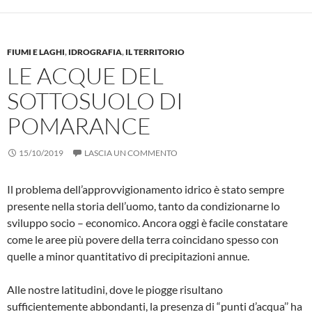
FIUMI E LAGHI
,
IDROGRAFIA
,
IL TERRITORIO
LE ACQUE DEL
SOTTOSUOLO DI
POMARANCE
15/10/2019
LASCIA UN COMMENTO
Il problema dell’approvvigionamento idrico è stato sempre
presente nella sto­ria dell’uomo, tanto da condizionarne lo
sviluppo socio – economico. Ancora oggi è facile constatare
come le aree più po­vere della terra coincidano spesso con
quelle a minor quantitativo di precipitazio­ni annue.
Alle nostre latitudini, dove le piogge risul­tano
sufficientemente abbondanti, la pre­senza di “punti d’acqua’’ ha