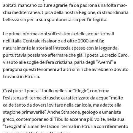
abitati, mancano col­ture agrarie, fa da padrona una folta mac­
chia mediterranea, tipica della nostra Re­gione, di straordinaria
bellezza sia per la sua spontaneità sia per l’integrità.
Le prime informazioni sull’esistenza del­le acque termali
nell’Italia Centrale risalgono ad oltre 2000 anni fa;
naturalmente la storia si intreccia spesso con la leggen­da,
purtuttavia possiamo affermare che già il poeta Lucrezio Caro,
vissuto alle so­glie dell’era cristiana, parla degli “Aver­ni” e
paragona questi fenomeni ad altri simili che avrebbero dovuto
trovarsi in Etruria.
Così pure il poeta Tibullo nelle sue “Ele­gie”, conferma
l’esistenza di terme etrusche caratterizzate da acque “molto
cal­de tanto da doversi evitare nella canico­la, ma adatte alla
stagione primaverile”. Anche Strabone, geologo e umanista
gre­co, contemporaneo di Tibullo accenna più volte, nella sua
“Geografia” a manifesta­zioni termali in Etruria con riferimento