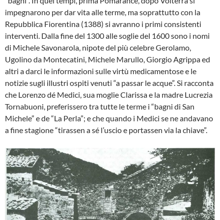
“bagni”. In quei tempi, prima Pomarance, dopo Volterra si
impegnarono per dar vita alle terme, ma soprattutto con la
Repubblica Fiorentina (1388) si avranno i primi con­sistenti
interventi. Dalla fine del 1300 alle soglie del 1600 so­no i nomi
di Michele Savonarola, nipote del più celebre Gerolamo,
Ugolino da Montecatini, Michele Marullo, Giorgio Agrippa ed
altri a darci le informazioni sul­le virtù medicamentose e le
notizie sugli illustri ospiti venuti “a passar le acque”. Si racconta
che Lorenzo dé Medici, sua moglie Clarissa e la madre Lucrezia
Tornabuoni, preferissero tra tutte le terme i “bagni di San
Michele” e de “La Perla”; e che quando i Medici se ne andavano
a fine stagione “tirassen a sé l’uscio e portassen via la chiave”.