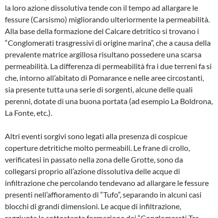
la loro azione dissolutiva tende con il tem­po ad allargare le
fessure (Carsismo) mi­gliorando ulteriormente la permeabilità.
Alla base della formazione del Calcare detritico si trovano i
“Conglomerati tra­sgressivi di origine marina”, che a cau­sa della
prevalente matrice argillosa risul­tano possedere una scarsa
permeabilità. La differenza di permeabilità fra i due ter­reni fa si
che, intorno all’abitato di Poma­rance e nelle aree circostanti,
sia presen­te tutta una serie di sorgenti, alcune del­le quali
perenni, dotate di una buona por­tata (ad esempio La Boldrona,
La Fonte, etc.).
Altri eventi sorgivi sono legati alla presen­za di cospicue
coperture detritiche molto permeabili. Le frane di crollo,
verificatesi in passato nella zona delle Grotte, sono da
collegarsi proprio all’azione dissolutiva delle acque di
infiltrazione che percolando tendeva­no ad allargare le fessure
presenti nell’af­fioramento di “Tufo”, separando in alcuni casi
blocchi di grandi dimensioni. Le ac­que di infiltrazione,
raggiunta la sottostan­te formazione dei “Conglomerati Tra­