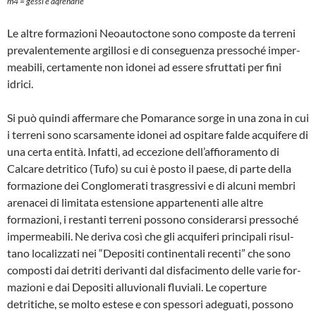
m4 = gessi e aqrenarie
Le altre formazioni Neoautoctone sono composte da terreni
prevalentemente ar­gillosi e di conseguenza pressoché imper­
meabili, certamente non idonei ad esse­re sfruttati per fini
idrici.
Si può quindi affermare che Pomarance sorge in una zona in cui
i terreni sono scarsamente idonei ad ospitare falde ac­quifere di
una certa entità. Infatti, ad ec­cezione dell’affioramento di
Calcare detritico (Tufo) su cui è posto il paese, di par­te della
formazione dei Conglomerati tra­sgressivi e di alcuni membri
arenacei di limitata estensione appartenenti alle altre
formazioni, i restanti terreni possono con­siderarsi pressoché
impermeabili. Ne de­riva così che gli acquiferi principali risul­
tano localizzati nei “Depositi continenta­li recenti” che sono
composti dai detriti derivanti dal disfacimento delle varie for­
mazioni e dai Depositi alluvionali fluviali. Le coperture
detritiche, se molto estese e con spessori adeguati, possono