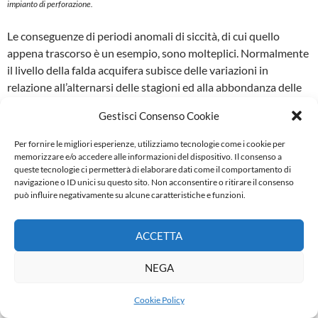
impianto di perforazione.
Le conseguenze di periodi anomali di sic­cità, di cui quello
appena trascorso è un esempio, sono molteplici. Normalmente
il livello della falda acquifera subisce delle variazioni in
relazione all’alternarsi delle stagioni ed alla abbondanza delle
preci­pitazioni, oscillando però sempre intorno ad un valore
Gestisci Consenso Cookie
medio. Quando le piogge vengono a mancare per lunghi
periodi, esse si deprimono più del normale ed il ritiro delle
Per fornire le migliori esperienze, utilizziamo tecnologie come i cookie per
acque va ad interessarte livel­li di terreno che in condizioni
memorizzare e/o accedere alle informazioni del dispositivo. Il consenso a
queste tecnologie ci permetterà di elaborare dati come il comportamento di
normali ri­sultano saturi. A differenza dei terreni compresi nella
navigazione o ID unici su questo sito. Non acconsentire o ritirare il consenso
fascia di oscillazione della falda, che per così dire si sono
può influire negativamente su alcune caratteristiche e funzioni.
adattati al suo periodico innalzarsi ed abbassar­si, quelli più
profondi, normalmente saturi, reagiscono al ritiro
ACCETTA
compattandosi in mo­do pressoché irreversibile sotto il peso
dei carichi sovrastanti, con una riduzione del­la luce dei pori
NEGA
prima “sostenuti” dalla presenza dell’acqua. Quanto ora detto
va­le ovviamente per terreni coerenti ed in­coerenti, privi di
Cookie Policy
scheletro litico.