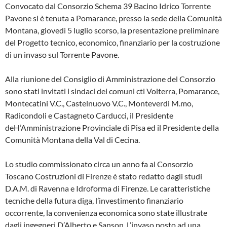
Convocato dal Consorzio Schema 39 Bacino Idrico Torrente
Pavone si è tenu­ta a Pomarance, presso la sede della Co­munità
Montana, giovedì 5 luglio scorso, la presentazione preliminare
del Proget­to tecnico, economico, finanziario per la costruzione
di un invaso sul Torrente Pa­vone.
Alla riunione del Consiglio di Amministra­zione del Consorzio
sono stati invitati i sindaci dei comuni cti Volterra, Pomaran­ce,
Montecatini V.C., Castelnuovo V.C., Monteverdi M.mo,
Radicondoli e Casta­gneto Carducci, il Presidente
deH’Amministrazione Provinciale di Pisa ed il Pre­sidente della
Comunità Montana della Val di Cecina.
Lo studio commissionato circa un anno fa al Consorzio
Toscano Costruzioni di Fi­renze è stato redatto dagli studi
D.A.M. di Ravenna e Idroforma di Firenze. Le ca­ratteristiche
tecniche della futura diga, l’investimento finanziario
occorrente, la convenienza economica sono state illu­strate
dagli ingegneri D’Alberto e Sanson. L’invaso posto ad una