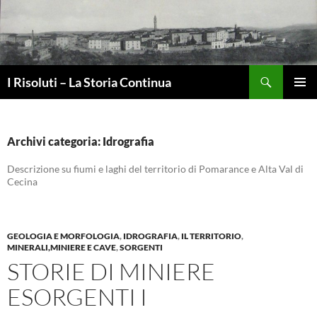
Vai
al
contenuto
Cerca
I Risoluti – La Storia Continua
MENU
PRINCI
Archivi categoria: Idrografia
Descrizione su fiumi e laghi del territorio di Pomarance e Alta Val di
Cecina
GEOLOGIA E MORFOLOGIA
,
IDROGRAFIA
,
IL TERRITORIO
,
MINERALI,MINIERE E CAVE
,
SORGENTI
STORIE DI MINIERE
ESORGENTI I