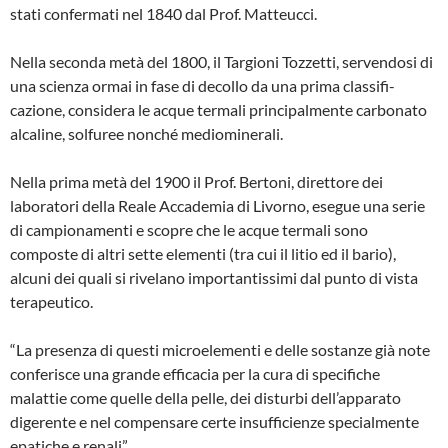
stati confermati nel 1840 dal Prof. Mat­teucci.
Nella seconda metà del 1800, il Targioni Tozzetti, servendosi di
una scienza ormai in fase di decollo da una prima classifi­
cazione, considera le acque termali prin­cipalmente carbonato
alcaline, solfuree nonché mediominerali.
Nella prima metà del 1900 il Prof. Berto­ni, direttore dei
laboratori della Reale Ac­cademia di Livorno, esegue una serie
di campionamenti e scopre che le acque ter­mali sono
composte di altri sette elementi (tra cui il litio ed il bario),
alcuni dei quali si rivelano importantissimi dal punto di vi­sta
terapeutico.
“La presenza di questi microelementi e delle sostanze già note
conferisce una grande efficacia per la cura di specifiche
malattie come quelle della pelle, dei di­sturbi dell’apparato
digerente e nel com­pensare certe insufficienze specialmen­te
epatiche e renali”.