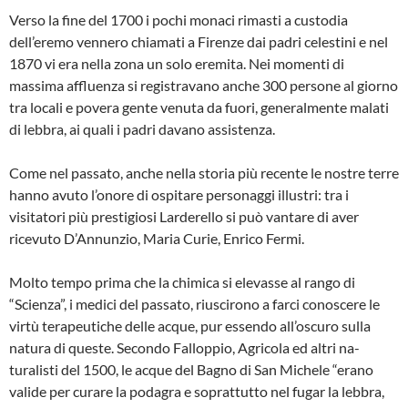
Verso la fine del 1700 i pochi monaci ri­masti a custodia
dell’eremo vennero chia­mati a Firenze dai padri celestini e nel
1870 vi era nella zona un solo eremita. Nei momenti di
massima affluenza si re­gistravano anche 300 persone al giorno
tra locali e povera gente venuta da fuori, generalmente malati
di lebbra, ai quali i padri davano assistenza.
Come nel passato, anche nella storia più recente le nostre terre
hanno avuto l’o­nore di ospitare personaggi illustri: tra i
visitatori più prestigiosi Larderello si può vantare di aver
ricevuto D’Annunzio, Ma­ria Curie, Enrico Fermi.
Molto tempo prima che la chimica si ele­vasse al rango di
“Scienza”, i medici del passato, riuscirono a farci conoscere le
virtù terapeutiche delle acque, pur essen­do all’oscuro sulla
natura di queste. Secondo Falloppio, Agricola ed altri na­
turalisti del 1500, le acque del Bagno di San Michele “erano
valide per curare la podagra e soprattutto nel fugar la lebbra,