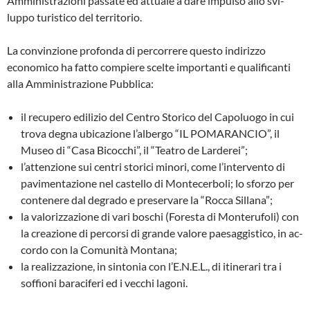
Amministrazioni passate ed attuale a dare impulso allo svi­
luppo turistico del territorio.
La convinzione profonda di percorrere questo indirizzo
economico ha fatto com­piere scelte importanti e qualificanti
alla Amministrazione Pubblica:
il recupero edilizio del Centro Storico del Capoluogo in cui
trova degna ubicazione l’albergo “IL POMARANCIO”, il
Museo di “Casa Bicocchi”, il “Teatro de Larde­rei”;
l’attenzione sui centri storici minori, co­me l’intervento di
pavimentazione nel ca­stello di Montecerboli; lo sforzo per
con­tenere dal degrado e preservare la “Roc­ca Sillana”;
la valorizzazione di vari boschi (Foresta di Monterufoli) con
la creazione di percor­si di grande valore paesaggistico, in ac­
cordo con la Comunità Montana;
la realizzazione, in sintonia con l’E.N.E.L., di itinerari tra i
soffioni baraciferi ed i vecchi lagoni.