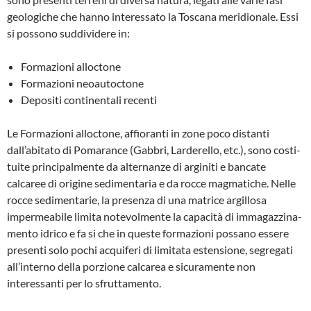
geologiche che hanno interessato la Toscana meridionale. Essi
si possono suddividere in:
Formazioni alloctone
Formazioni neoautoctone
Depositi continentali recenti
Le Formazioni alloctone, affioranti in zo­ne poco distanti
dall’abitato di Pomaran­ce (Gabbri, Larderello, etc.), sono costi­
tuite principalmente da alternanze di ar­giniti e bancate
calcaree di origine sedi­mentaria e da rocce magmatiche. Nelle
rocce sedimentarie, la presenza di una matrice argillosa
impermeabile limita no­tevolmente la capacità di immagazzina­
mento idrico e fa si che in queste forma­zioni possano essere
presenti solo pochi acquiferi di limitata estensione, segrega­ti
all’interno della porzione calcarea e si­curamente non
interessanti per lo sfrut­tamento.