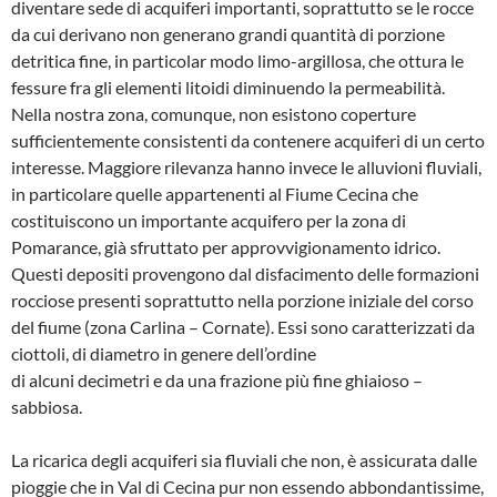
diven­tare sede di acquiferi importanti, soprat­tutto se le rocce
da cui derivano non ge­nerano grandi quantità di porzione
detritica fine, in particolar modo limo-argillo­sa, che ottura le
fessure fra gli elementi litoidi diminuendo la permeabilità.
Nella nostra zona, comunque, non esistono co­perture
sufficientemente consistenti da contenere acquiferi di un certo
interesse. Maggiore rilevanza hanno invece le allu­vioni fluviali,
in particolare quelle appar­tenenti al Fiume Cecina che
costituisco­no un importante acquifero per la zona di
Pomarance, già sfruttato per approvvigio­namento idrico.
Questi depositi proven­gono dal disfacimento delle formazioni
rocciose presenti soprattutto nella porzio­ne iniziale del corso
del fiume (zona Car­lina – Cornate). Essi sono caratterizzati da
ciottoli, di diametro in genere dell’ordine
di alcuni decimetri e da una frazione più fine ghiaioso –
sabbiosa.
La ricarica degli acquiferi sia fluviali che non, è assicurata dalle
pioggie che in Val di Cecina pur non essendo abbondantis­sime,