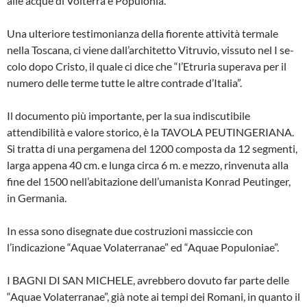
al­le acque di Volterra e Populonia.
Una ulteriore testimonianza della fioren­te attività termale
nella Toscana, ci vie­ne dall’architetto Vitruvio, vissuto nel I se­
colo dopo Cristo, il quale ci dice che “l’Etruria superava per il
numero delle terme tutte le altre contrade d’Italia”.
Il documento più importante, per la sua indiscutibile
attendibilità e valore storico, è la TAVOLA PEUTINGERIANA.
Si trat­ta di una pergamena del 1200 composta da 12 segmenti,
larga appena 40 cm. e lunga circa 6 m. e mezzo, rinvenuta alla
fine del 1500 nell’abitazione dell’umani­sta Konrad Peutinger,
in Germania.
In essa sono disegnate due costruzioni massiccie con
l’indicazione “Aquae Volaterranae” ed “Aquae Populoniae”.
I BAGNI DI SAN MICHELE, avrebbero dovuto far parte delle
“Aquae Volaterranae”, già note ai tempi dei Romani, in quanto il