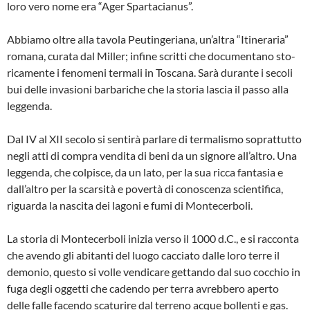
loro vero nome era “Ager Spartacianus”.
Abbiamo oltre alla tavola Peutingeriana, un’altra “Itineraria”
romana, curata dal Miller; infine scritti che documentano sto­
ricamente i fenomeni termali in Toscana. Sarà durante i secoli
bui delle invasioni barbariche che la storia lascia il passo alla
leggenda.
Dal IV al XII secolo si sentirà parlare di termalismo soprattutto
negli atti di com­pra vendita di beni da un signore all’altro. Una
leggenda, che colpisce, da un lato, per la sua ricca fantasia e
dall’altro per la scarsità e povertà di conoscenza scien­tifica,
riguarda la nascita dei lagoni e fu­mi di Montecerboli.
La storia di Montecerboli inizia verso il 1000 d.C., e si racconta
che avendo gli abitanti del luogo cacciato dalle loro ter­re il
demonio, questo si volle vendicare gettando dal suo cocchio in
fuga degli og­getti che cadendo per terra avrebbero aperto
delle falle facendo scaturire dal ter­reno acque bollenti e gas.