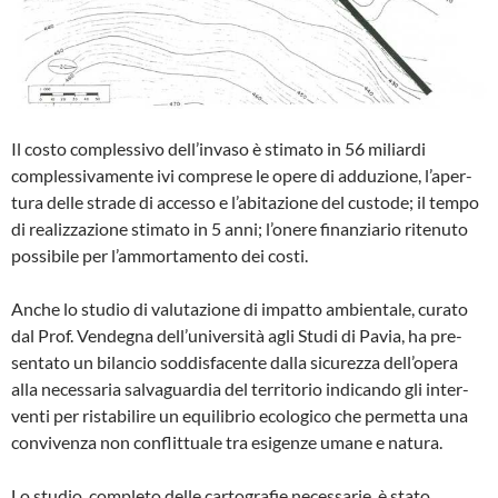
Il costo complessivo dell’invaso è stima­to in 56 miliardi
complessivamente ivi comprese le opere di adduzione, l’aper­
tura delle strade di accesso e l’abitazio­ne del custode; il tempo
di realizzazione stimato in 5 anni; l’onere finanziario rite­nuto
possibile per l’ammortamento dei co­sti.
Anche lo studio di valutazione di impatto ambientale, curato
dal Prof. Vendegna dell’università agli Studi di Pavia, ha pre­
sentato un bilancio soddisfacente dalla si­curezza dell’opera
alla necessaria salvaguardia del territorio indicando gli inter­
venti per ristabilire un equilibrio ecologi­co che permetta una
convivenza non con­flittuale tra esigenze umane e natura.
Lo studio, completo delle cartografie ne­cessarie, è stato