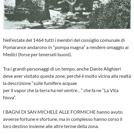
Nell’estate del 1464 tutti i membri del con­siglio comunale di
Pomarance andarono in “pompa magna” a rendere omaggio ai
Medici (forse per tenerseli buoni).
Tra i grandi personaggi di un tempo, an­che Dante Alighieri
deve aver visitato que­ste zone, perché è molto vicina alla real­tà
la descrizione “sulle fumifere acquae
per il vapor che la terra ha nel ventre…” che fa ne ‘‘La Vita
Nova”.
I BAGNI DI SAN MICHELE ALLE FOR­MICHE hanno avuto
avverse fortune e sfortune, ma in complesso hanno corso il
loro destino insieme alle altre terme del­la zona.