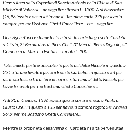
tiene a linea dalla Cappella di Sancto Antonio nella Chiesa di San
Mi­chele di Volterra… ne paga lire stimato L. 1300. A di Novembre
(15)96 levato e po­sto a
Simone di Bartolo a carta 275 per averlo
compro per me Bastiano Ghetti Cancelliere…
etc… paga lire…
Una vigna d’opere cinque incirca in det­ta corte luogo detto Cardeta
a 1 ° via, 2° Bernardino di Piero Cheli, 3° Meo di Pie­tro d’Agnolo, 4°
Domenico di Marsilio Fantacci stimato L. 100
Tutte queste poste erano sotto la posta del detto Niccolò in questo a
221 e furo­no levate e poste a Batista Corbolini in questo a 54 per
permuta feceno fra di lo­ro et hora si ritornano al detto Niccolò per
haverli riavuti per me Bastiano Ghetti Cancelliere…
A di 20 di Gennaio 1596 levata questa po­sta e messa a Paulo di
Giusto Cheli in questo a 135 per haverla compra rogato Ser Andrea
Sorbi per me Bastiano Ghet­ti Cancelliere…
Mentre la proprietà della vigna di Carde­ta risulta pervenutagli