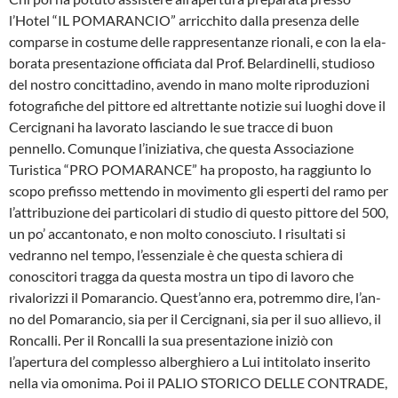
l’Hotel “IL POMARANCIO” arricchito dalla presen­za delle
comparse in costume delle rappresentanze rionali, e con la ela­
borata presentazione officiata dal Prof. Belardinelli, studioso
del nostro concittadino, avendo in mano molte riproduzioni
fotografiche del pittore ed altrettante notizie sui luoghi dove il
Cercignani ha lavorato lasciando le sue tracce di buon
pennello. Comunque l’iniziativa, che questa As­sociazione
Turistica “PRO POMA­RANCE” ha proposto, ha raggiunto lo
scopo prefisso mettendo in movi­mento gli esperti del ramo per
l’attri­buzione dei particolari di studio di questo pittore del 500,
un po’ accan­tonato, e non molto conosciuto. I ri­sultati si
vedranno nel tempo, l’essen­ziale è che questa schiera di
conosci­tori tragga da questa mostra un tipo di lavoro che
rivalorizzi il Pomarancio. Quest’anno era, potremmo dire, l’an­
no del Pomarancio, sia per il Cerci­gnani, sia per il suo allievo, il
Roncalli. Per il Roncalli la sua presentazione iniziò con
l’apertura del complesso al­berghiero a Lui intitolato inserito
nel­la via omonima. Poi il PALIO STORI­CO DELLE CONTRADE,