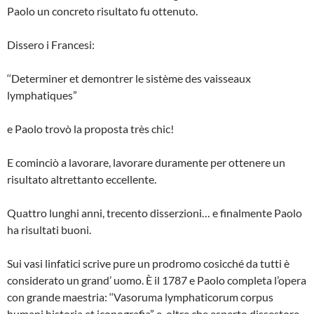
Paolo un concreto risultato fu ottenuto.
Dissero i Francesi:
‘‘Determiner et demontrer le sistème des vaisseaux
lymphatiques”
e Paolo trovò la proposta très chic!
E cominciò a lavorare, lavorare duramente per ottenere un
risultato altrettanto eccellente.
Quattro lunghi anni, trecento disserzioni… e fi­nalmente Paolo
ha risultati buoni.
Sui vasi linfatici scrive pure un prodromo co­sicché da tutti è
considerato un grand’ uomo. È il 1787 e Paolo completa l’opera
con gran­de maestria: ‘‘Vasoruma lymphaticorum cor­pus
humani historia et iconografia” e, oltre che esperto dissestore,