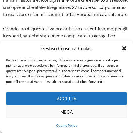
si scopre anche abile di­segnatore: 27 tavole sul corpo umano
fa rea­lizzare e l’ammirazione di tutta Europa riesce a catturare.
Grande era di queste il valore artistico e scien­tifico, ma, per gli
inesperti, sarebbe stato me­no complicato un geroglifico!
Gestisci Consenso Cookie
Disse Mascagni: “Il sistema linfatico scorre ovunque nel corpo
in un momento e ad esso è legata la funzione
Per fornire le migliori esperienze, utilizziamo tecnologie come i cookie per
dell’assorbimento”.
memorizzare e/o accedere alle informazioni del dispositivo. Il consenso a
queste tecnologie ci permetterà di elaborare dati come il comportamento di
navigazione o ID unici su questo sito. Non acconsentire o ritirare il consenso
Nei trenta anni successivi Paolo cominciò i pre­parativi: volle
può influire negativamente su alcune caratteristiche e funzioni.
scrivere la “Grande Anatomia” che fu poi eseguita con sublime
maestria.
ACCETTA
Ciro Santi e Antonio Serantoni lavoravano da Domenica al
NEGA
Lunedi per fare belle tavole su ra­me che piacessero a tutto il
reame. Com ’eran belle… in bianco e nero, a colori… facevan
Cookie Policy
gola a tutti i professori!