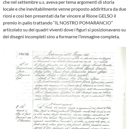
che nel set­tembre u.s. aveva per tema argomen­ti di storia
locale e che inevitabilmen­te venne proposto addirittura da due
rioni e così ben presentati da far vin­cere al Rione GELSO il
premio in pa­lio trattando “IL NOSTRO POMARANCIO”
articolato su dei quadri vi­venti dove i figuri si posizionavano su
dei disegni incompleti sino a formar­ne l’immagine completa.