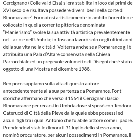
Cercignano (Col­le vai d’Elsa) si era stabilita in loco dai pri­mi del
XVI secolo e risultava possedere diversi beni nella corte di
Ripomarance”. Formatosi artisticamente in ambito fioren­tino e
collocato in quella corrente pittori­ca denominata
“Manierismo” svolse la sua attività artistica prevalentemente
nel Lazio e nell’Umbria; in Toscana lavorò so­lo negli ultimi anni
della sua vita nella cit­tà di Volterra anche se a Pomarance gli è
attribuita una Pala d’Altare conservata nella Chiesa
Parrocchiale ed un pregevo­le volumetto di Disegni che è stato
ogget­to di una Mostra nel dicembre 1988.
Ben poco sappiamo sulla vita di questo autore
antecedentemente alla sua parten­za da Pomarance. Fonti
storiche afferma­no che verso il 1564 il Cercignani lasciò
Ripomarance per recarsi in Umbria dove si sposò con Teodora
Caterucci di Città della Pieve dalla quale ebbe possessi ed
alcuni figli tra i quali Antonio che fu abile pittore come il padre.
Prendendovi stabi­le dimora il 31 luglio dello stesso anno,
nominò procuratore, per alcuni possedi­menti in Pomarance, il