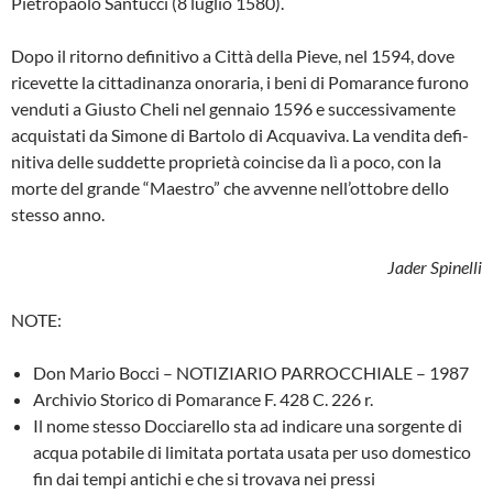
Pietropaolo Santucci (8 lu­glio 1580).
Dopo il ritorno definitivo a Città della Pie­ve, nel 1594, dove
ricevette la cittadinan­za onoraria, i beni di Pomarance furono
venduti a Giusto Cheli nel gennaio 1596 e successivamente
acquistati da Simone di Bartolo di Acquaviva. La vendita defi­
nitiva delle suddette proprietà coincise da lì a poco, con la
morte del grande “Mae­stro” che avvenne nell’ottobre dello
stes­so anno.
Jader Spinelli
NOTE:
Don Mario Bocci – NOTIZIARIO PAR­ROCCHIALE – 1987
Archivio Storico di Pomarance F. 428 C. 226 r.
Il nome stesso Docciarello sta ad indi­care una sorgente di
acqua potabile di limitata portata usata per uso domesti­co
fin dai tempi antichi e che si trovava nei pressi