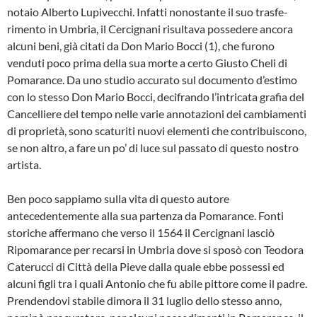
notaio Alberto Lu­pivecchi. Infatti nonostante il suo trasfe­
rimento in Umbria, il Cercignani risulta­va possedere ancora
alcuni beni, già ci­tati da Don Mario Bocci (1), che furono
venduti poco prima della sua morte a cer­to Giusto Cheli di
Pomarance. Da uno stu­dio accurato sul documento d’estimo
con lo stesso Don Mario Bocci, decifrando l’in­tricata grafia del
Cancelliere del tempo nelle varie annotazioni dei cambiamenti
di proprietà, sono scaturiti nuovi elementi che contribuiscono,
se non altro, a fare un po’ di luce sul passato di questo no­stro
artista.
Ben poco sappiamo sulla vita di questo autore
antecedentemente alla sua parten­za da Pomarance. Fonti
storiche afferma­no che verso il 1564 il Cercignani lasciò
Ripomarance per recarsi in Umbria dove si sposò con Teodora
Caterucci di Città della Pieve dalla quale ebbe possessi ed
alcuni figli tra i quali Antonio che fu abile pittore come il padre.
Prendendovi stabi­le dimora il 31 luglio dello stesso anno,