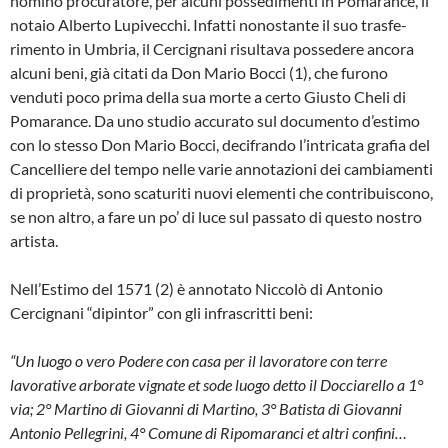
nominò procuratore, per alcuni possedi­menti in Pomarance, il
notaio Alberto Lu­pivecchi. Infatti nonostante il suo trasfe­
rimento in Umbria, il Cercignani risulta­va possedere ancora
alcuni beni, già ci­tati da Don Mario Bocci (1), che furono
venduti poco prima della sua morte a cer­to Giusto Cheli di
Pomarance. Da uno stu­dio accurato sul documento d’estimo
con lo stesso Don Mario Bocci, decifrando l’in­tricata grafia del
Cancelliere del tempo nelle varie annotazioni dei cambiamenti
di proprietà, sono scaturiti nuovi elementi che contribuiscono,
se non altro, a fare un po’ di luce sul passato di questo no­stro
artista.
Nell’Estimo del 1571 (2) è annotato Nic­colò di Antonio
Cercignani “dipintor” con gli infrascritti beni:
“Un luogo o vero Podere con casa per il lavoratore con terre
lavorative arborate vi­gnate et sode luogo detto il Docciarello a 1°
via; 2° Martino di Giovanni di Marti­no, 3° Batista di Giovanni
Antonio Pelle­grini, 4° Comune di Ripomaranci et altri confini…