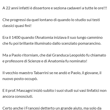
A 22 anni infatti è dissertore e seziona cada­veri a tutte le ore!!!
Che progressi da quel lontano dì quando lo stu­dio sui testi
classici quasi finì!
Era il 1400 quando l’Anatomia iniziava il suo lungo cammino
che fu poi brillante illuminato dallo scenziato pomarancino.
Ma a Paolo ritorniam, che dal Granduca Leo­poldo fu chiamato
e professore di Scienze e di Anatomia fu nominato!
Il vecchio maestro Tabarrini se ne andò e Pao­lo, il giovane, il
nuovo posto occupò.
E il prof. Mascagni iniziò subito i suoi studi sui vasi linfatici non
ancora conosciuti.
Certo anche i Francesi detterto un grande aiu­to, ma solo da