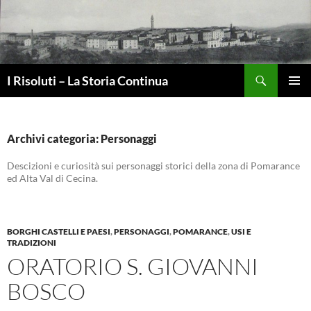
Vai
al
contenuto
Cerca
I Risoluti – La Storia Continua
MENU
PRINCI
Archivi categoria: Personaggi
Descizioni e curiosità sui personaggi storici della zona di Pomarance
ed Alta Val di Cecina.
BORGHI CASTELLI E PAESI
,
PERSONAGGI
,
POMARANCE
,
USI E
TRADIZIONI
ORATORIO S. GIOVANNI
BOSCO