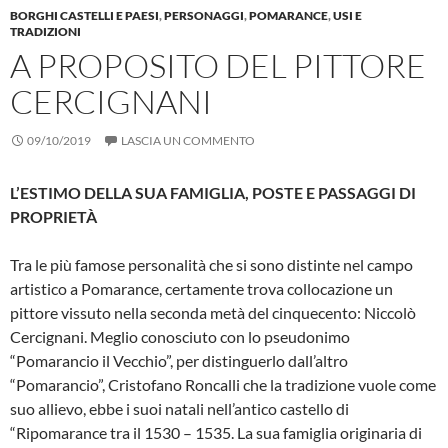
BORGHI CASTELLI E PAESI
,
PERSONAGGI
,
POMARANCE
,
USI E
TRADIZIONI
A PROPOSITO DEL PITTORE
CERCIGNANI
09/10/2019
LASCIA UN COMMENTO
L’ESTIMO DELLA SUA FAMIGLIA, POSTE E PASSAGGI DI
PROPRIETÀ
Tra le più famose personalità che si so­no distinte nel campo
artistico a Poma­rance, certamente trova collocazione un
pittore vissuto nella seconda metà del cin­quecento: Niccolò
Cercignani. Meglio conosciuto con lo pseudonimo
“Pomarancio il Vecchio”, per distinguerlo dall’altro
“Pomarancio”, Cristofano Ron­calli che la tradizione vuole come
suo al­lievo, ebbe i suoi natali nell’antico castello di
“Ripomarance tra il 1530 – 1535. La sua famiglia originaria di