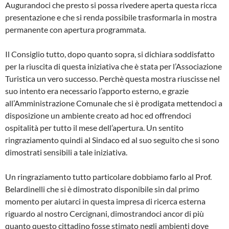
Augurandoci che presto si possa ri­vedere aperta questa ricca
presenta­zione e che si renda possibile trasfor­marla in mostra
permanente con apertura programmata.
Il Consiglio tutto, dopo quanto sopra, si dichiara soddisfatto
per la riuscita di questa iniziativa che è stata per l’Associazione
Turistica un vero suc­cesso. Perchè questa mostra riuscis­se nel
suo intento era necessario l’ap­porto esterno, e grazie
all’Amministrazione Comunale che si è prodiga­ta mettendoci a
disposizione un am­biente creato ad hoc ed offrendoci
ospitalità per tutto il mese dell’aper­tura. Un sentito
ringraziamento quindi al Sindaco ed al suo seguito che si sono
dimostrati sensibili a tale inizia­tiva.
Un ringraziamento tutto particolare dobbiamo farlo al Prof.
Belardinelli che si è dimostrato disponibile sin dal primo
momento per aiutarci in que­sta impresa di ricerca esterna
riguar­do al nostro Cercignani, dimostrando­ci ancor di più
quanto questo cittadi­no fosse stimato negli ambienti dove