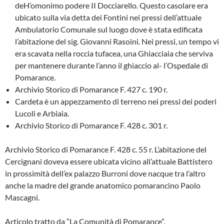
deH’omonimo podere II Doc­ciarello. Questo casolare era
ubicato sulla via detta dei Fontini nei pressi del­l’attuale
Ambulatorio Comunale sul luo­go dove è stata edificata
l’abitazione del sig. Giovanni Rasoini. Nei pressi, un tempo vi
era scavata nella roccia tufa­cea, una Ghiacciaia che serviva
per mantenere durante l’anno il ghiaccio al- l’Ospedale di
Pomarance.
Archivio Storico di Pomarance F. 427 c. 190 r.
Cardeta è un appezzamento di terre­no nei pressi dei poderi
Lucoli e Arbiaia.
Archivio Storico di Pomarance F. 428 c. 301 r.
Archivio Storico di Pomarance F. 428 c. 55 r. L’abitazione del
Cercignani do­veva essere ubicata vicino all’attuale Battistero
in prossimità dell’ex palazzo Burroni dove nacque tra l’altro
anche la madre del grande anatomico pomarancino Paolo
Mascagni.
Articolo tratto da “La Comunità di Pomarance”.