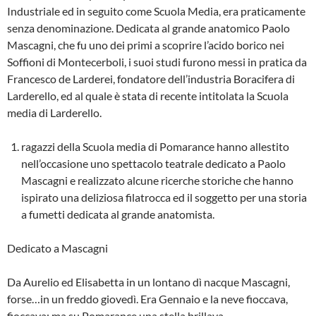
Industriale ed in seguito come Scuo­la Media, era praticamente
senza denomina­zione. Dedicata al grande anatomico Paolo
Ma­scagni, che fu uno dei primi a scoprire l’acido borico nei
Soffioni di Montecerboli, i suoi stu­di furono messi in pratica da
Francesco de Lar­derei, fondatore dell’industria Boracifera di
Lar­derello, ed al quale è stata di recente intitola­ta la Scuola
media di Larderello.
ragazzi della Scuola media di Pomarance hanno allestito
nell’occasione uno spettacolo teatrale dedicato a Paolo
Mascagni e realiz­zato alcune ricerche storiche che hanno
ispi­rato una deliziosa filatrocca ed il soggetto per una storia
a fumetti dedicata al grande anato­mista.
Dedicato a Mascagni
Da Aurelio ed Elisabetta in un lontano dì nac­que Mascagni,
forse…in un freddo giovedì. Era Gennaio e la neve fioccava,
fioccava; ma su Pomarance una stella brillava.