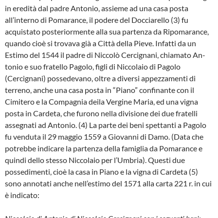
in eredità dal pa­dre Antonio, assieme ad una casa posta
all’interno di Pomarance, il podere del Docciarello (3) fu
acquistato posterior­mente alla sua partenza da Ripomaran­ce,
quando cioè si trovava già a Città della Pieve. Infatti da un
Estimo del 1544 il pa­dre di Niccolò Cercignani, chiamato An­
tonio e suo fratello Pagolo, figli di Nicco­laio di Pagolo
(Cercignani) possedevano, oltre a diversi appezzamenti di
terreno, anche una casa posta in “Piano” confi­nante con il
Cimitero e la Compagnia dei­la Vergine Maria, ed una vigna
posta in Cardeta, che furono nella divisione dei due fratelli
assegnati ad Antonio. (4) La parte dei beni spettanti a Pagolo
fu venduta il 29 maggio 1559 a Giovanni di Damo. (Data che
potrebbe indicare la par­tenza della famiglia da Pomarance e
quin­di dello stesso Niccolaio per l’Umbria). Questi due
possedimenti, cioè la casa in Piano e la vigna di Cardeta (5)
sono an­notati anche nell’estimo del 1571 alla car­ta 221 r. in cui
è indicato: