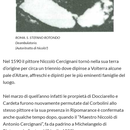
ROMA. S. STEFANO ROTONDO
Deambulatorio.
(Autoritratto di Nicolò?)
Nel 1590 il pittore Niccolò Cercignani tor­nò nella sua terra
d’origine per circa un triennio dove dipinse a Volterra alcune
pale d’Altare, affreschi e dipinti per le più eminenti famiglie del
luogo.
Nel marzo di quell’anno infatti le prorpietà di Docciarello e
Cardeta furono nuova­mente permutate dal Corbolini allo
stes­so pittore e la sua presenza in Ripomarance è confermata
anche qualche tem­po dopo, quando il ‘‘Maestro Niccolò di
Antonio Cercignani”, fa da padrino a Mi­chelangelo di