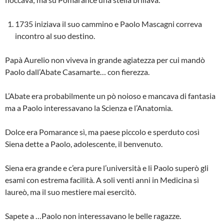
1735 iniziava il suo cammino e Paolo Masca­gni correva
incontro al suo destino.
Papà Aurelio non viveva in grande agiatezza per cui mandò
Paolo dall’Abate Casamarte… con fierezza.
L’Abate era probabilmente un pò noioso e mancava di fantasia
ma a Paolo interessava­no la Scienza e l’Anatomia.
Dolce era Pomarance sì, ma paese piccolo e sperduto così
Siena dette a Paolo, adolescen­te, il benvenuto.
Siena era grande e c’era pure l’università e li Paolo superò gli
esami con estrema facilità. A soli venti anni in Medicina sì
laureò, ma il suo mestiere mai esercitò.
Sapete a …Paolo non interessavano le belle ragazze.