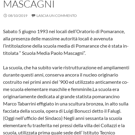
MASCAGNI
08/10/2019
LASCIA UN COMMENTO
Sabato 5 giugno 1993 nei locali dell’Oratorio di Pomarance,
alla presenza delle massi­me autorità locali è avvenuta
l’intitolazione della scuola media di Pomarance che è stata in­
titolata “ Scuola Media Paolo Mascagni”.
La scuola, che ha subito varie ristrutturazione ed ampliamenti
durante questi anni, conser­va ancora il nucleo originario
costruito nei pri­mi anni del ‘900 ed utilizzato anticamente co­
me scuola elementare maschile e femminile.La scuola era
originariamente dedicata al gran­de statista pomarancino
Marco Tabarrini effi­giato in una scultura bronzea, in alto sulla
fac­ciata della scuola, opera di Luigi Bonucci det­to il Falugi.
(Oggi nell’ufficio del Sindaco) Negli anni sessanta la scuola
elementare fu tra­sferita nei pressi della villa dei Collazzi e la
scuola, utilizzata prima quale sede dell’ Istitu­to Tecnico