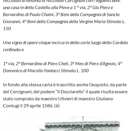
Niccolaio di Antonio di Niccolaio Cerci­gnani con i seguenti beni:
una casa in det­to Castello alla Pieve a 1 ° via, 2° Gio Pie­ro e
Bernardino di Paulo Chaini, 3° Beni della Compagnia di Sancto
Giovanni, 4° Beni della Compagnia della Vergine Ma­ria Stimato L.
150
Una vigna di opere cinque incirca in det­ta corte luogo detto Cardeta
confinata a
1° via, 2° Bernardino di Piero Cheli, 3° Meo di Piero d’Agnolo, 4°
Domenico di Marsilio Fantacci Stimato L. 100
In fondo alla stessa carta è trascritto an­che l’acquisto, da parte
del Cercignani, del podere “il Docciarello” il quale risul­ta essere
stato comprato da maestro Ulivieri di maestro Giuliano
Contugi il 29 aprile 1586. (6)