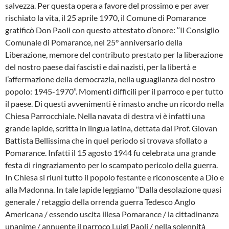
salvezza. Per questa opera a favore del prossimo e per aver
rischia­to la vita, il 25 aprile 1970, il Comune di Pomarance
gratificò Don Paoli con que­sto attestato d’onore: ‘‘Il Consiglio
Comu­nale di Pomarance, nel 25° anniversario della
Liberazione, memore del contribu­to prestato per la liberazione
del nostro paese dai fascisti e dai nazisti, per la li­bertà e
l’affermazione della democrazia, nella uguaglianza del nostro
popolo: 1945-1970”. Momenti difficili per il parro­co e per tutto
il paese. Di questi avveni­menti è rimasto anche un ricordo nella
Chiesa Parrocchiale. Nella navata di de­stra vi è infatti una
grande lapide, scritta in lingua latina, dettata dal Prof. Giovan
Battista Bellissima che in quel periodo si trovava sfollato a
Pomarance. Infatti il 15 agosto 1944 fu celebrata una grande
fe­sta di ringraziamento per lo scampato pe­ricolo della guerra.
In Chiesa si riunì tut­to il popolo festante e riconoscente a Dio e
alla Madonna. In tale lapide leggiamo ‘‘Dalla desolazione quasi
generale / re­taggio della orrenda guerra Tedesco An­glo
Americana / essendo uscita illesa Po­marance / la cittadinanza
unanime / an­nuente il parroco Luigi Paoli / nella solen­nità