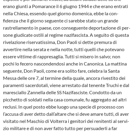
erano giunti a Pomarance il 6 giugno 1944 e che erano entrati
nella Chiesa, es­sendo quel giorno domenica, ebbe la con­
fidenza che il giorno seguente ci sareb­be stato un grande
rastrellamento in pae­se, con conseguente deportazione di per­
sone giudicate ostili al regime nazi­fascista. A seguito di questa
rivelazione riservatissima, Don Paoli si dette premu­ra di
avvertire nella serata e nella notte, tutti quelli che potevano
essere vittime di rappresaglia. Tutti si misero in salvo; non
pochi lo fecero nascondendosi anche in Canonica. La mattina
seguente, Don Pao­li, come era solito fare, celebra la Santa
Messa delle ore 7, al termine della quale, ancora rivestito dei
paramenti sa­cerdotali, viene arrestato dal tenente Truchi e dal
maresciallo Zannella delle SS Nazifasciste. Condotto da un
picchetto di soldati nella casa comunale, fu aggre­gato ad altri
reclusi. In quel posto ebbe luogo una specie di processo con
l’accu­sa di aver detto dall’altare che si deve amare tutti, di aver
visitato nel Maschio di Volterra i genitori dei renitenti al servi­
zio militare e di non aver fatto tutto per persuaderli a far