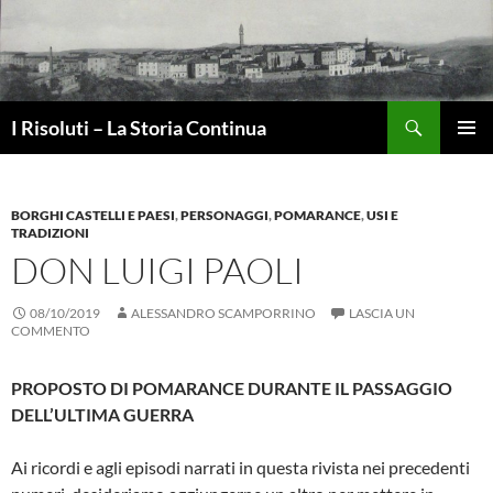
Vai
al
contenuto
Cerca
I Risoluti – La Storia Continua
MENU
PRINCI
BORGHI CASTELLI E PAESI
,
PERSONAGGI
,
POMARANCE
,
USI E
TRADIZIONI
DON LUIGI PAOLI
08/10/2019
ALESSANDRO SCAMPORRINO
LASCIA UN
COMMENTO
PROPOSTO DI POMARANCE DURANTE IL PASSAGGIO
DELL’ULTIMA GUERRA
Ai ricordi e agli episodi narrati in que­sta rivista nei precedenti