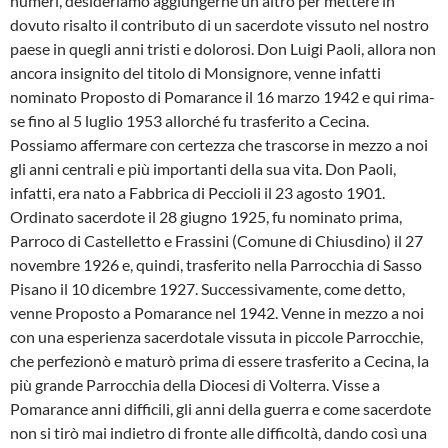
numeri, deside­riamo aggiungerne un altro per mettere in
dovuto risalto il contributo di un sacer­dote vissuto nel nostro
paese in quegli an­ni tristi e dolorosi. Don Luigi Paoli, allora non
ancora insignito del titolo di Monsi­gnore, venne infatti
nominato Proposto di Pomarance il 16 marzo 1942 e qui rima­
se fino al 5 luglio 1953 allorché fu trasfe­rito a Cecina.
Possiamo affermare con certezza che trascorse in mezzo a noi
gli anni centrali e più importanti della sua vi­ta. Don Paoli,
infatti, era nato a Fabbrica di Peccioli il 23 agosto 1901.
Ordinato sa­cerdote il 28 giugno 1925, fu nominato pri­ma,
Parroco di Castelletto e Frassini (Co­mune di Chiusdino) il 27
novembre 1926 e, quindi, trasferito nella Parrocchia di Sasso
Pisano il 10 dicembre 1927. Suc­cessivamente, come detto,
venne Propo­sto a Pomarance nel 1942. Venne in mez­zo a noi
con una esperienza sacerdotale vissuta in piccole Parrocchie,
che perfe­zionò e maturò prima di essere trasferito a Cecina, la
più grande Parrocchia della Diocesi di Volterra. Visse a
Pomarance anni difficili, gli anni della guerra e come sacerdote
non si tirò mai indietro di fron­te alle difficoltà, dando così una