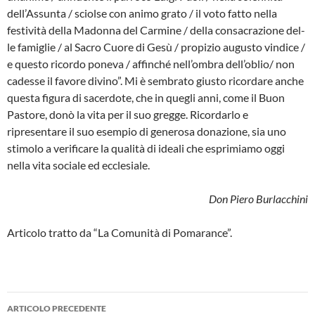
dell’Assunta / sciolse con animo grato / il voto fatto nella
festività della Madon­na del Carmine / della consacrazione del­
le famiglie / al Sacro Cuore di Gesù / pro­pizio augusto vindice /
e questo ricordo poneva / affinché nell’ombra dell’oblio/ non
cadesse il favore divino”. Mi è sem­brato giusto ricordare anche
questa figu­ra di sacerdote, che in quegli anni, come il Buon
Pastore, donò la vita per il suo gregge. Ricordarlo e
ripresentare il suo esempio di generosa donazione, sia uno
stimolo a verificare la qualità di ideali che esprimiamo oggi
nella vita sociale ed ec­clesiale.
Don Piero Burlacchini
Articolo tratto da “La Comunità di Pomarance”.
Navigazione
ARTICOLO PRECEDENTE