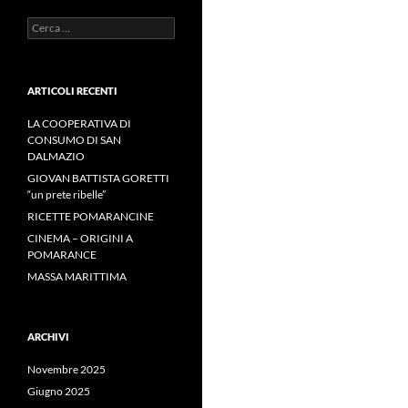
Ricerca
per:
ARTICOLI RECENTI
LA COOPERATIVA DI
CONSUMO DI SAN
DALMAZIO
GIOVAN BATTISTA GORETTI
“un prete ribelle”
RICETTE POMARANCINE
CINEMA – ORIGINI A
POMARANCE
MASSA MARITTIMA
ARCHIVI
Novembre 2025
Giugno 2025