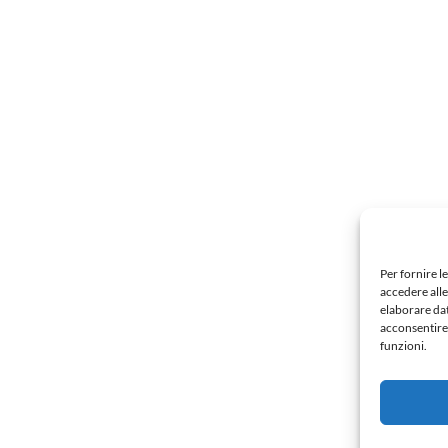
Per fornire l
accedere alle
elaborare da
acconsentire 
funzioni.