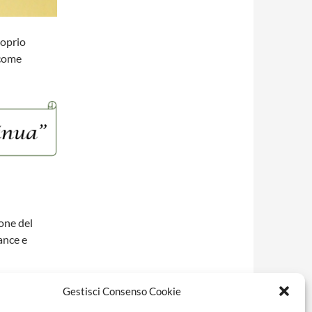
roprio
 come
ione del
ance e
immagini e
Gestisci Consenso Cookie
i o vissuti