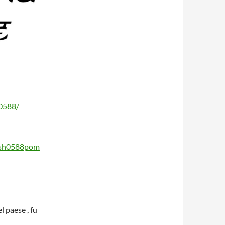
h0588/
esh0588pom
l paese , fu