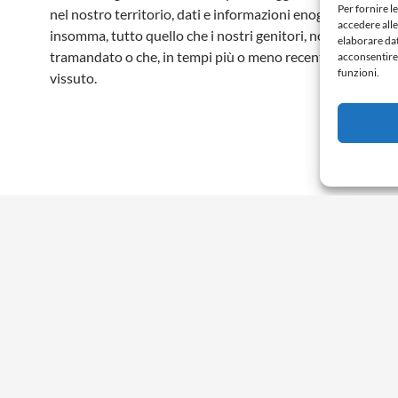
Per fornire l
nel nostro territorio, dati e informazioni enogastronomich
accedere alle
insomma, tutto quello che i nostri genitori, nonni, avi etc 
elaborare da
tramandato o che, in tempi più o meno recenti, noi stessi
acconsentire 
funzioni.
vissuto.