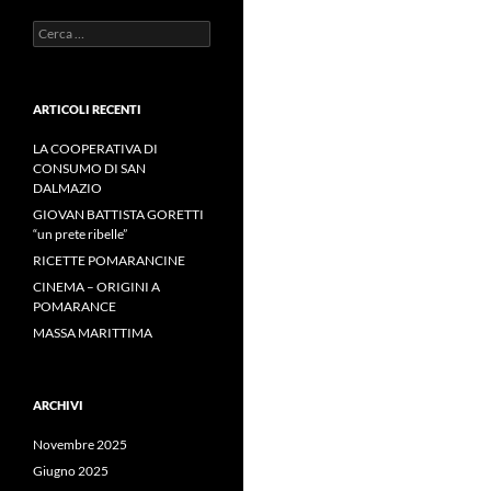
Ricerca
per:
ARTICOLI RECENTI
LA COOPERATIVA DI
CONSUMO DI SAN
DALMAZIO
GIOVAN BATTISTA GORETTI
“un prete ribelle”
RICETTE POMARANCINE
CINEMA – ORIGINI A
POMARANCE
MASSA MARITTIMA
ARCHIVI
Novembre 2025
Giugno 2025