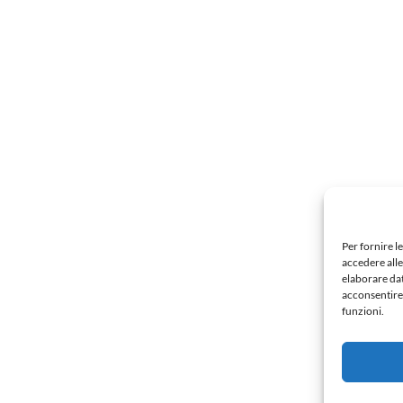
Per fornire l
accedere alle
elaborare da
acconsentire 
funzioni.