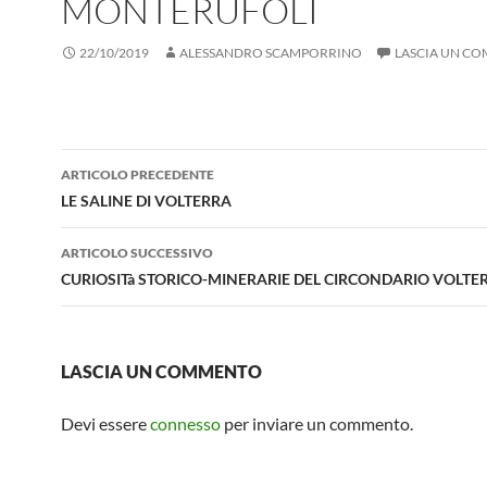
MONTERUFOLI
22/10/2019
ALESSANDRO SCAMPORRINO
LASCIA UN C
Navigazione
ARTICOLO PRECEDENTE
articolo
LE SALINE DI VOLTERRA
ARTICOLO SUCCESSIVO
CURIOSITà STORICO-MINERARIE DEL CIRCONDARIO VOLT
LASCIA UN COMMENTO
Devi essere
connesso
per inviare un commento.