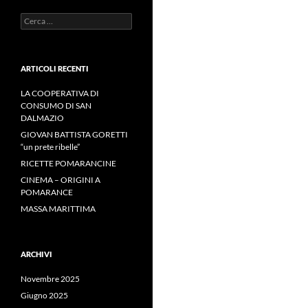
Ricerca
per:
ARTICOLI RECENTI
LA COOPERATIVA DI
CONSUMO DI SAN
DALMAZIO
GIOVAN BATTISTA GORETTI
“un prete ribelle”
RICETTE POMARANCINE
CINEMA – ORIGINI A
POMARANCE
MASSA MARITTIMA
ARCHIVI
Novembre 2025
Giugno 2025