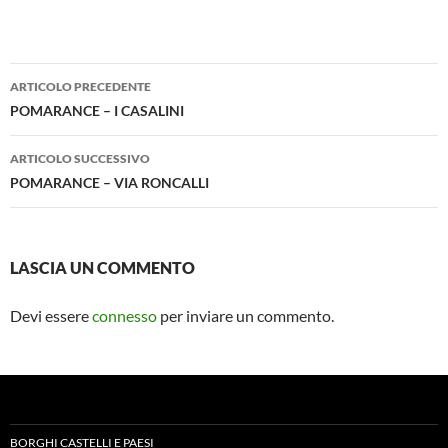
Navigazione
ARTICOLO PRECEDENTE
articolo
POMARANCE – I CASALINI
ARTICOLO SUCCESSIVO
POMARANCE – VIA RONCALLI
LASCIA UN COMMENTO
Devi essere
connesso
per inviare un commento.
BORGHI CASTELLI E PAESI