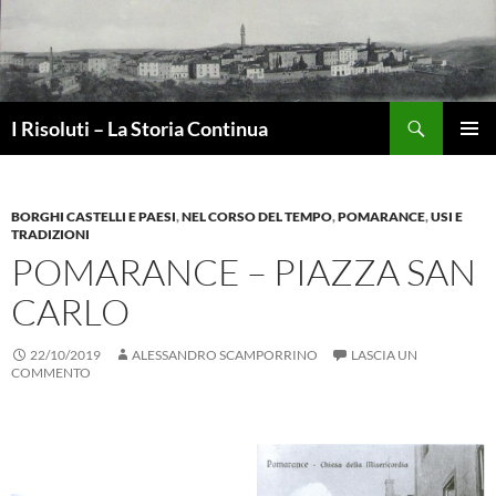
Vai
al
contenuto
Cerca
I Risoluti – La Storia Continua
MENU
PRINCI
BORGHI CASTELLI E PAESI
,
NEL CORSO DEL TEMPO
,
POMARANCE
,
USI E
TRADIZIONI
POMARANCE – PIAZZA SAN
CARLO
22/10/2019
ALESSANDRO SCAMPORRINO
LASCIA UN
COMMENTO