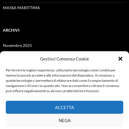
MASSA MARITTIMA
ARCHIVI
Novembre 2025
Giugno 2025
Gestisci Consenso Cookie
Dicembre 2024
Per fornire le migliori esperienze, utilizziamo tecnologie come i cookie per
memorizzare e/o accedere alle informazioni del dispositivo. Il consenso a
Giugno 2021
queste tecnologie ci permetterà di elaborare dati come il comportamento di
navigazione o ID unici su questo sito. Non acconsentire o ritirare il consenso
Febbraio 2021
può influire negativamente su alcune caratteristiche e funzioni.
Ottobre 2019
ACCETTA
Settembre 2019
NEGA