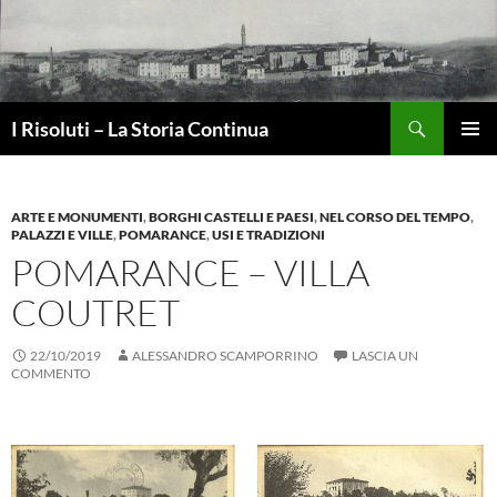
Vai
al
contenuto
Cerca
I Risoluti – La Storia Continua
MENU
PRINCI
ARTE E MONUMENTI
,
BORGHI CASTELLI E PAESI
,
NEL CORSO DEL TEMPO
,
PALAZZI E VILLE
,
POMARANCE
,
USI E TRADIZIONI
POMARANCE – VILLA
COUTRET
22/10/2019
ALESSANDRO SCAMPORRINO
LASCIA UN
COMMENTO