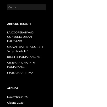
Ricerca
per:
ARTICOLI RECENTI
LA COOPERATIVA DI
CONSUMO DI SAN
DALMAZIO
GIOVAN BATTISTA GORETTI
“un prete ribelle”
RICETTE POMARANCINE
CINEMA – ORIGINI A
POMARANCE
MASSA MARITTIMA
ARCHIVI
Novembre 2025
Giugno 2025