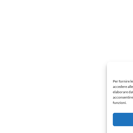
Per fornire l
accedere alle
elaborare da
acconsentire 
funzioni.