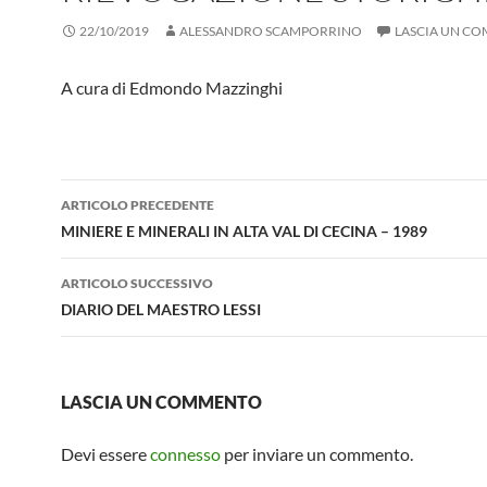
22/10/2019
ALESSANDRO SCAMPORRINO
LASCIA UN C
A cura di Edmondo Mazzinghi
Navigazione
ARTICOLO PRECEDENTE
articolo
MINIERE E MINERALI IN ALTA VAL DI CECINA – 1989
ARTICOLO SUCCESSIVO
DIARIO DEL MAESTRO LESSI
LASCIA UN COMMENTO
Devi essere
connesso
per inviare un commento.