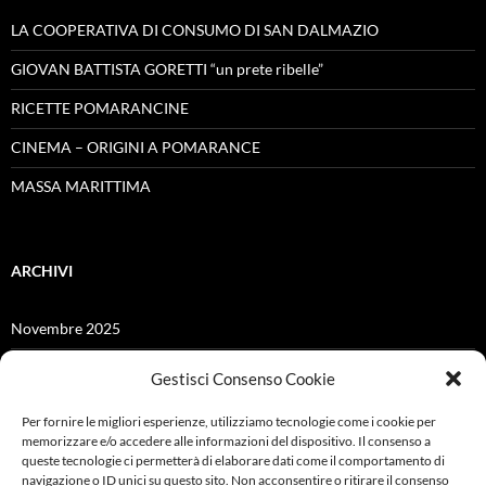
LA COOPERATIVA DI CONSUMO DI SAN DALMAZIO
GIOVAN BATTISTA GORETTI “un prete ribelle”
RICETTE POMARANCINE
CINEMA – ORIGINI A POMARANCE
MASSA MARITTIMA
ARCHIVI
Novembre 2025
Giugno 2025
Gestisci Consenso Cookie
Dicembre 2024
Per fornire le migliori esperienze, utilizziamo tecnologie come i cookie per
memorizzare e/o accedere alle informazioni del dispositivo. Il consenso a
Giugno 2021
queste tecnologie ci permetterà di elaborare dati come il comportamento di
navigazione o ID unici su questo sito. Non acconsentire o ritirare il consenso
Febbraio 2021