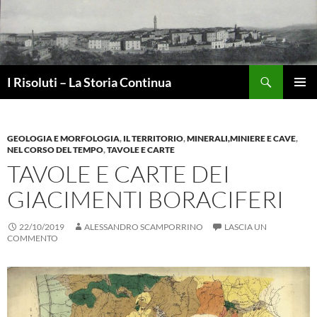
Vai
al
contenuto
Cerca
I Risoluti – La Storia Continua
MENU
PRINCI
GEOLOGIA E MORFOLOGIA
,
IL TERRITORIO
,
MINERALI,MINIERE E CAVE
,
NEL CORSO DEL TEMPO
,
TAVOLE E CARTE
TAVOLE E CARTE DEI
GIACIMENTI BORACIFERI
22/10/2019
ALESSANDRO SCAMPORRINO
LASCIA UN
COMMENTO