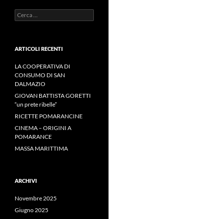
Ricerca
per:
ARTICOLI RECENTI
LA COOPERATIVA DI
CONSUMO DI SAN
DALMAZIO
GIOVAN BATTISTA GORETTI
“un prete ribelle”
RICETTE POMARANCINE
CINEMA – ORIGINI A
POMARANCE
MASSA MARITTIMA
ARCHIVI
Novembre 2025
Giugno 2025