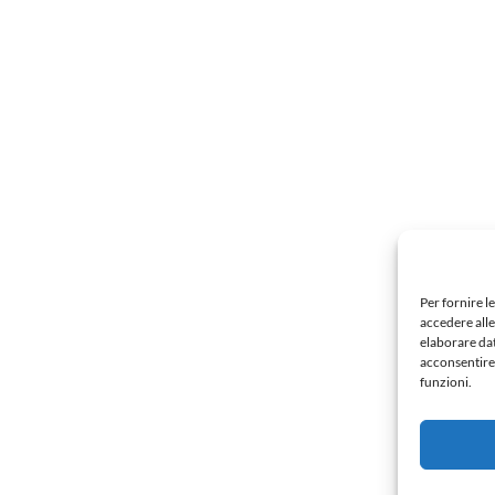
Per fornire l
accedere alle
elaborare da
acconsentire 
funzioni.