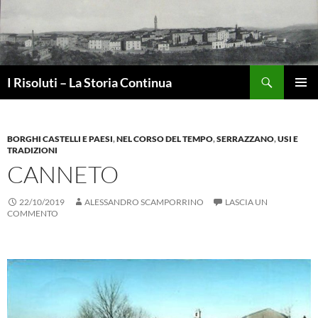
Vai
al
contenuto
Cerca
I Risoluti – La Storia Continua
MENU
PRINCI
BORGHI CASTELLI E PAESI
,
NEL CORSO DEL TEMPO
,
SERRAZZANO
,
USI E
TRADIZIONI
CANNETO
22/10/2019
ALESSANDRO SCAMPORRINO
LASCIA UN
COMMENTO