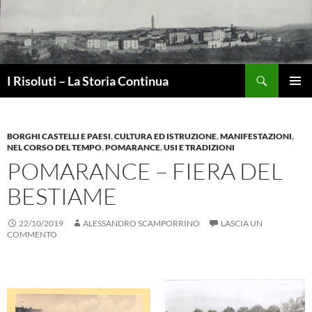
Vai
al
contenuto
Cerca
I Risoluti – La Storia Continua
MENU
PRINCI
BORGHI CASTELLI E PAESI
,
CULTURA ED ISTRUZIONE
,
MANIFESTAZIONI
,
NEL CORSO DEL TEMPO
,
POMARANCE
,
USI E TRADIZIONI
POMARANCE – FIERA DEL
BESTIAME
22/10/2019
ALESSANDRO SCAMPORRINO
LASCIA UN
COMMENTO