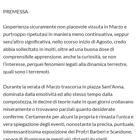
PREMESSA
L’esperienza sicuramente non piacevole vissuta in Marzo e
purtroppo ripetutasi in maniera meno continuativa, seppur
senz’altro significativa, nello scorso inizio di Agosto, credo
abbia sollecitato in molti, oltre ad una buona dose di
comprensibile apprensione, anche la curiosità, se non
l’interesse, perquei fenomeni legati alla dinamica terrestre,
quali sono i terremoti.
Durante la serata di Marzo trascorsa in piazza Sant’Anna,
dominata dalla emotività ed allo stesso tempo dalla
compostezza, le decine di teorie nate in quei giorni crollavano
misera­mente o trovavano parziali quanto desiderate
conferme. Certamente per alcuni la propria è rimasta l’unica e
vera spiegazione degli even­ti, nonostante la precisa, puntuale,
interes­santissima esposizione dei Prof.ri Barberi e Scandone,
capace di illuminare le menti più distanti da simili