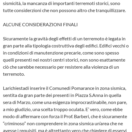
sismicità, la mancanza di importanti terremoti storici, sono
tutte considerzioni che non possono altro che tranquillizzare.
ALCUNE CONSIDERAZIONI FINALI
Sicuramente la gravità degli effetti di un ter­remoto è legata in
gran parte alla tipologia costruttiva degli edifici. Edifici vecchi o
in condizioni di manutenzione precarie, come sono spesso
quelli presenti nei nostri centri storici, non sono esattamente
ciò che sarebbe necessario per resistere alla violenza di un
terremoto.
Larichiestadi inserire il Comunedi Pomaran­ce in zona sismica,
sentita da gran parte dei presenti in Piazza S.Anna in quella
sera di Marzo, come una esigenza improcrastinabile, non pare,
a mio giudizio, una scelta troppo oculata. E’ vero, come ebbe
modo di afferma­re con forza il Prof. Barberi, che è sicuramente
“criminoso” non comprendere in zona sismi­ca un’area che ne
avesse i requisiti, ma è altrettanto vero che chiedere di esservi