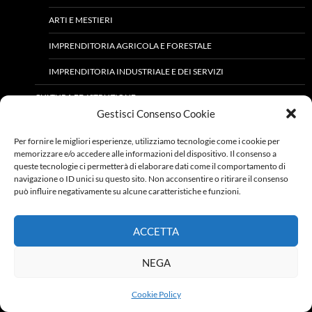
ARTI E MESTIERI
IMPRENDITORIA AGRICOLA E FORESTALE
IMPRENDITORIA INDUSTRIALE E DEI SERVIZI
CULTURA ED ISTRUZIONE
Gestisci Consenso Cookie
LETTERATURA
Per fornire le migliori esperienze, utilizziamo tecnologie come i cookie per
LUOGHI DI CURA ED ASSISTENZA
memorizzare e/o accedere alle informazioni del dispositivo. Il consenso a
queste tecnologie ci permetterà di elaborare dati come il comportamento di
MANIFESTAZIONI
navigazione o ID unici su questo sito. Non acconsentire o ritirare il consenso
può influire negativamente su alcune caratteristiche e funzioni.
SCUOLE ED ISTRUZIONE
TEATRI
ACCETTA
USI E TRADIZIONI
NEGA
COME ERAVAMO
Cookie Policy
ENOGASTRONOMIA