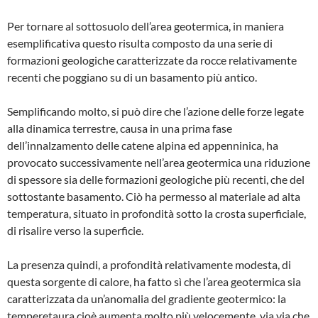
Per tornare al sottosuolo dell’area geotermi­ca, in maniera
esemplificativa questo risulta composto da una serie di
formazioni geologi­che caratterizzate da rocce relativamente
recenti che poggiano su di un basamento più antico.
Semplificando molto, si può dire che l’azione delle forze legate
alla dinamica terrestre, cau­sa in una prima fase
dell’innalzamento delle catene alpina ed appenninica, ha
provocato successivamente nell’area geotermica una riduzione
di spessore sia delle formazioni ge­ologiche più recenti, che del
sottostante ba­samento. Ciò ha permesso al materiale ad alta
temperatura, situato in profondità sotto la crosta superficiale,
di risalire verso la superficie.
La presenza quindi, a profondità relativa­mente modesta, di
questa sorgente di calore, ha fatto sì che l’area geotermica sia
caratte­rizzata da un’anomalia del gradiente geoter­mico: la
temperetaura cioè aumenta molto più velocemente, via via che