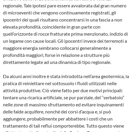
regionale. Tale ipotesi pare essere avvalorata dal gran nume­ro
di microeventi che vengono continuamen­te registrati, gli
ipocentri dei quali risultano concentrarsi in una fascia a non
elevata profondità, coincidente in gran parte con
quell’orizzonte di rocce fratturate prima men­zionato, indizio di
un legame con cause locali. Gli ipocentri invece dei terremoti a
maggiore energia sembrano collocarsi generalmente a
profondità maggiori, forse in relazione a strut­ture più
direttamente legate ad una dinamica di tipo regionale.
Da alcuni anni inoltre è stata introdotta nel­l’area geotermica, la
pratica di reiniettare nel sottosuolo i fluidi utilizzati nelle
attività produt­tive. Ciò viene fatto per due motivi principali:
tentare una ricarica artificiale, se pur parziale, del ‘’serbatoio”
nelle zone di massimo sfrutta­mento ed evitare inquinamenti
delle falde acquifere, nonché dei corsi d’acqua e, si può
aggiungere, probabilmente per abbattere i costi che un
trattamento di tali reflui compor­terebbe. Tutto questo viene