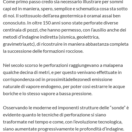
Come primo passo credo sia necessario illu­strare per sommi
capi ed in maniera, spero, semplice e schematica cosa sta sotto
di noi. Il sottosuolo dell’area geotermica è oramai assai ben
conosciuto. In oltre 150 anni sono state perforate diverse
centinaia di pozzi, che hanno permesso, con l’ausilio anche dei
metodi d’indagine indiretta (sismica, geolettrica,
gravimetria,etc), di ricostruire in manie­ra abbastanza completa
la successione delle formazioni rocciose.
Nel secolo scorso le perforazioni raggiunge­vano a malapena
qualche decina di metri, e per questo venivano effettuate in
corrispon­denza od in prossimitàdellezonedi emissione
naturale di vapore endogeno, per poter così estrarre le acque
boriche e lo stesso vapore a bassa pressione.
Osservando le moderne ed imponenti struttu­re delle “sonde” è
evidente quanto le tecni­che di perforazione si siano
trasformate nel tempo e come, con l’evoluzione tecnologica,
siano aumentate progressivamente le profon­dità d’indagine.