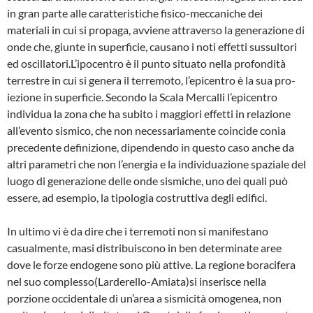
in gran parte alle caratteristiche fisi­co-meccaniche dei
materiali in cui si propaga, avviene attraverso la generazione di
onde che, giunte in superficie, causano i noti effetti sussultori
ed oscillatori.L’ipocentro è il punto situato nella profondità
terrestre in cui si genera il terremoto, l’epicentro è la sua pro­
iezione in superficie. Secondo la Scala Mer­calli l’epicentro
individua la zona che ha su­bito i maggiori effetti in relazione
all’evento sismico, che non necessariamente coincide conia
precedente definizione, dipendendo in questo caso anche da
altri parametri che non l’energia e la individuazione spaziale del
luo­go di generazione delle onde sismiche, uno dei quali può
essere, ad esempio, la tipologia costruttiva degli edifici.
In ultimo vi è da dire che i terremoti non si manifestano
casualmente, masi distribuisco­no in ben determinate aree
dove le forze endogene sono più attive. La regione boraci­fera
nel suo complesso(Larderello-Amiata)si inserisce nella
porzione occidentale di un’area a sismicità omogenea, non