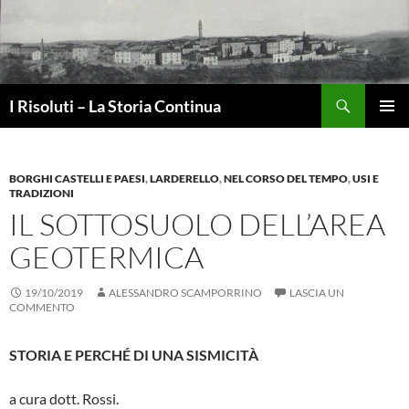
Vai
al
contenuto
Cerca
I Risoluti – La Storia Continua
MENU
PRINCI
BORGHI CASTELLI E PAESI
,
LARDERELLO
,
NEL CORSO DEL TEMPO
,
USI E
TRADIZIONI
IL SOTTOSUOLO DELL’AREA
GEOTERMICA
19/10/2019
ALESSANDRO SCAMPORRINO
LASCIA UN
COMMENTO
STORIA E PERCHÉ DI UNA SISMICITÀ
a cura dott. Rossi.