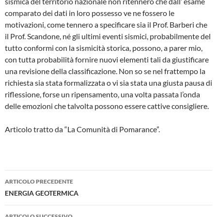
sismica del territorio nazionale non ritennero che dall’ esame
comparato dei dati in loro possesso ve ne fossero le
motivazioni, come tennero a specificare sia il Prof. Barberi che
il Prof. Scandone, né gli ultimi eventi sismici, proba­bilmente del
tutto conformi con la sismicità storica, possono, a parer mio,
con tutta proba­bilità fornire nuovi elementi tali da giustificare
una revisione della classificazione. Non so se nel frattempo la
richiesta sia stata formalizzata o vi sia stata una giusta pausa di
riflessione, forse un ripensamento, una volta passata l’onda
delle emozioni che talvolta possono essere cattive consigliere.
Articolo tratto da “La Comunità di Pomarance”.
Navigazione
ARTICOLO PRECEDENTE
articolo
ENERGIA GEOTERMICA
ARTICOLO SUCCESSIVO