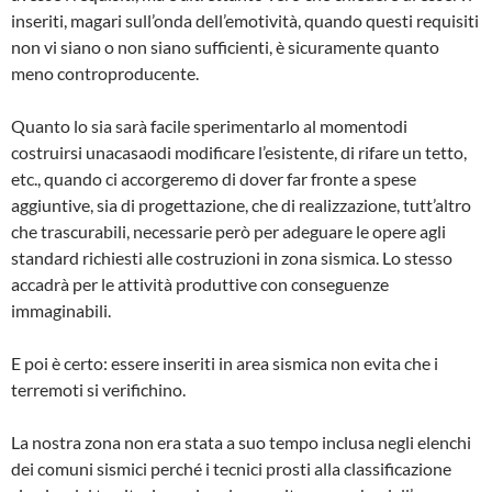
inse­riti, magari sull’onda dell’emotività, quando questi requisiti
non vi siano o non siano sufficienti, è sicuramente quanto
meno con­troproducente.
Quanto lo sia sarà facile sperimentarlo al momentodi
costruirsi unacasaodi modificare l’esistente, di rifare un tetto,
etc., quando ci accorgeremo di dover far fronte a spese
aggiuntive, sia di progettazione, che di rea­lizzazione, tutt’altro
che trascurabili, neces­sarie però per adeguare le opere agli
standard richiesti alle costruzioni in zona sismica. Lo stesso
accadrà per le attività produttive con conseguenze
immaginabili.
E poi è certo: essere inseriti in area sismica non evita che i
terremoti si verifichino.
La nostra zona non era stata a suo tempo inclusa negli elenchi
dei comuni sismici per­ché i tecnici prosti alla classificazione