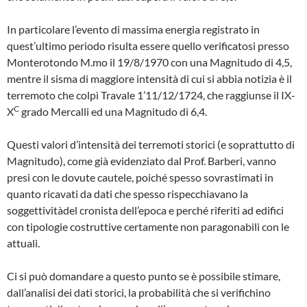
In particolare l’evento di massima energia registrato in
quest’ultimo periodo risulta esse­re quello verificatosi presso
Monterotondo M.mo il 19/8/1970 con una Magnitudo di 4,5,
mentre il sisma di maggiore intensità di cui si abbia notizia è il
terremoto che colpì Travale 1’11/12/1724, che raggiunse il IX-
C
X
grado Mercalli ed una Magnitudo di 6,4.
Questi valori d’intensità dei terremoti storici (e soprattutto di
Magnitudo), come già evi­denziato dal Prof. Barberi, vanno
presi con le dovute cautele, poiché spesso sovrastimati in
quanto ricavati da dati che spesso rispec­chiavano la
soggettivitàdel cronista dell’epo­ca e perché riferiti ad edifici
con tipologie costruttive certamente non paragonabili con le
attuali.
Ci si può domandare a questo punto se è possibile stimare,
dall’analisi dei dati storici, la probabilità che si verifichino