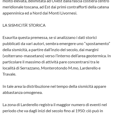
molto elevata, delimitata ad Ovest dalla fascia costiera cen­tro
meridionale toscana, ad Est dai primi con­trafforti della catena
appenninica ed a Nord dai Monti Livornesi.
LA SISMICITÀ’ STORICA
Esaurita questa premessa, se si analizzano i dati storici
pubblicati da vari autori, sembra emergere uno “spostamento”
della sismicità, a partire dall’inzio del secolo, dai margini
(volterrano-massetano) verso l’interno del­l’area geotermica. In
particolare il massimo di attività pare concentrarsi tra le
località di Serrazzano, Monterotondo M.mo, Larderello e
Travale.
In tale area la distribuzione nel tempo della sismicità appare
abbastanza omogenea.
La zona di Larderello registra il maggior nu­mero di eventi nel
periodo che va dagli inizi del secolo fino al 1950: ciò può in