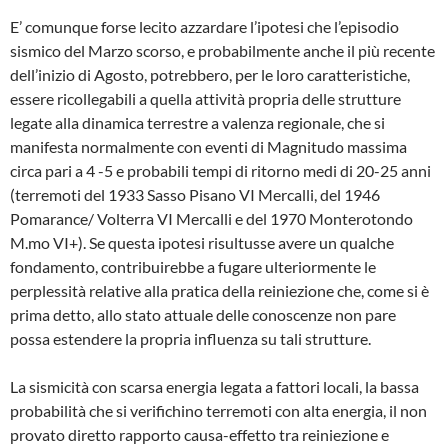
E’ comunque forse lecito azzardare l’ipotesi che l’episodio
sismico del Marzo scorso, e probabilmente anche il più recente
dell’inizio di Agosto, potrebbero, per le loro caratteristi­che,
essere ricollegabili a quella attività pro­pria delle strutture
legate alla dinamica terre­stre a valenza regionale, che si
manifesta normalmente con eventi di Magnitudo massi­ma
circa pari a 4 -5 e probabili tempi di ritorno medi di 20-25 anni
(terremoti del 1933 Sasso Pisano VI Mercalli, del 1946
Pomarance/ Volterra VI Mercalli e del 1970 Monterotondo
M.mo VI+). Se questa ipotesi risultusse avere un qualche
fondamento, contribuirebbe a fugare ulteriormente le
perplessità relative alla pratica della reiniezione che, come si è
prima detto, allo stato attuale delle conoscenze non pare
possa estendere la propria influenza su tali strutture.
La sismicità con scarsa energia legata a fattori locali, la bassa
probabilità che si veri­fichino terremoti con alta energia, il non
pro­vato diretto rapporto causa-effetto tra reinie­zione e