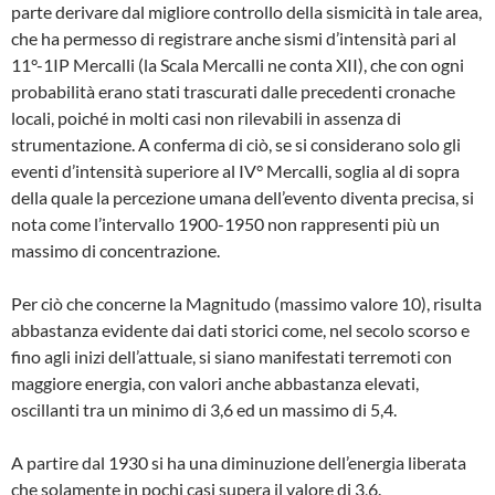
parte derivare dal migliore controllo della sismicità in tale area,
che ha permesso di registrare anche sismi d’intensità pari al
11°-1IP Mercalli (la Scala Mercalli ne conta XII), che con ogni
probabilità erano stati trascurati dalle prece­denti cronache
locali, poiché in molti casi non rilevabili in assenza di
strumentazione. A con­ferma di ciò, se si considerano solo gli
eventi d’intensità superiore al IV° Mercalli, soglia al di sopra
della quale la percezione umana dell’evento diventa precisa, si
nota come l’intervallo 1900-1950 non rappresenti più un
massimo di concentrazione.
Per ciò che concerne la Magnitudo (massimo valore 10), risulta
abbastanza evidente dai dati storici come, nel secolo scorso e
fino agli inizi dell’attuale, si siano manifestati terremoti con
maggiore energia, con valori anche abba­stanza elevati,
oscillanti tra un minimo di 3,6 ed un massimo di 5,4.
A partire dal 1930 si ha una diminuzione dell’energia liberata
che solamente in pochi casi supera il valore di 3,6.