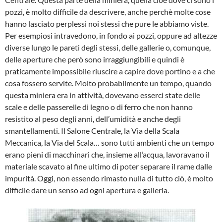
pozzi, è molto difficile da descrivere, anche perchè molte cose
hanno lasciato perplessi noi stessi che pure le abbiamo viste.
Per esempiosi intravedono, in fondo ai pozzi, oppure ad altezze
diverse lungo le pareti degli stessi, delle gallerie o, co­munque,
delle aperture che però sono irraggiungibili e quindi è
praticamente impossibile riuscire a capire dove por­tino e a che
cosa fossero servite. Molto probabilmente un tempo, quando
que­sta miniera era in attività, dovevano esserci state delle
scale e delle passe­relle di legno o di ferro che non hanno
resistito al peso degli anni, dell’umidità e anche degli
smantellamenti. Il Salone Centrale, la Via della Scala
Meccanica, la Via del Scala… sono tutti ambienti che un tempo
erano pieni di macchinari che, insieme all’acqua, lavoravano il
materiale scavato al fine ultimo di poter separare il rame dalle
impurità. Oggi, non essendo rimasto nulla di tutto ciò, è molto
difficile dare un senso ad ogni apertura e galleria.