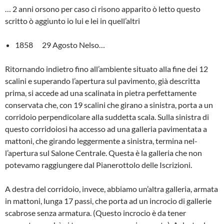
… 2 anni orsono per caso ci risono apparito ò letto questo
scritto ò aggiunto io lui e lei in quell’altri
1858 29 Agosto Nelso…
Ritornando indietro fino all’ambiente situato alla fine dei 12
scalini e supe­rando l’apertura sul pavimento, già descritta
prima, si accede ad una sca­linata in pietra perfettamente
conservata che, con 19 scalini che girano a sinistra, porta a un
corridoio perpendicolare alla suddetta scala. Sulla sinistra di
questo corridoiosi ha accesso ad una galleria pavimentata a
mattoni, che girando leggermente a sinistra, termina nel­
l’apertura sul Salone Centrale. Questa è la galleria che non
potevamo raggiun­gere dal Pianerottolo delle Iscrizioni.
A destra del corridoio, invece, ab­biamo un’altra galleria, armata
in mat­toni, lunga 17 passi, che porta ad un incrocio di gallerie
scabrose senza ar­matura. (Questo incrocio è da tener