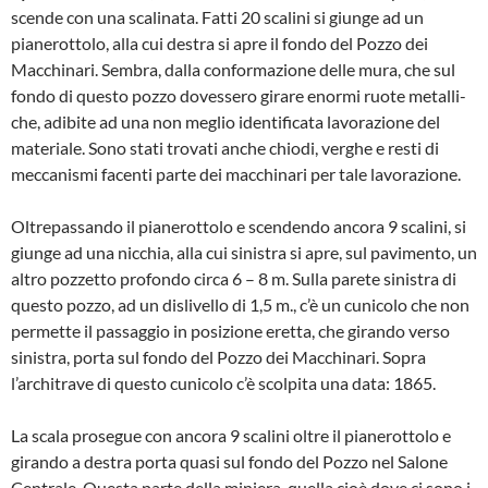
scende con una scalinata. Fatti 20 scalini si giunge ad un
pianerottolo, alla cui destra si apre il fondo del Pozzo dei
Macchinari. Sembra, dalla conformazione delle mura, che sul
fondo di questo pozzo dovessero girare enormi ruote metalli­
che, adibite ad una non meglio identi­ficata lavorazione del
materiale. Sono stati trovati anche chiodi, verghe e resti di
meccanismi facenti parte dei macchi­nari per tale lavorazione.
Oltrepassando il pianerottolo e scendendo ancora 9 scalini, si
giunge ad una nicchia, alla cui sinistra si apre, sul pavimento, un
altro pozzetto profon­do circa 6 – 8 m. Sulla parete sinistra di
questo pozzo, ad un dislivello di 1,5 m., c’è un cunicolo che non
permette il passaggio in posizione eretta, che girando verso
sinistra, porta sul fondo del Pozzo dei Macchinari. Sopra
l’architrave di questo cunicolo c’è scol­pita una data: 1865.
La scala prosegue con ancora 9 scalini oltre il pianerottolo e
girando a destra porta quasi sul fondo del Pozzo nel Salone
Centrale. Questa parte della miniera, quella cioè dove ci sono i