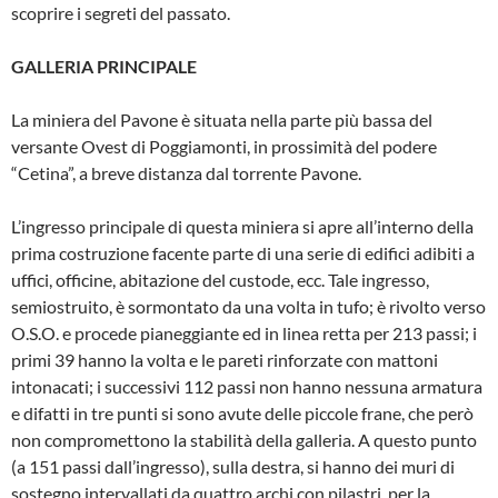
scoprire i segreti del passato.
GALLERIA PRINCIPALE
La miniera del Pavone è situata nella parte più bassa del
versante Ovest di Poggiamonti, in prossimità del podere
“Cetina”, a breve distanza dal torrente Pavone.
L’ingresso principale di questa mi­niera si apre all’interno della
prima costruzione facente parte di una serie di edifici adibiti a
uffici, officine, abita­zione del custode, ecc. Tale ingresso,
semiostruito, è sormontato da una volta in tufo; è rivolto verso
O.S.O. e procede pianeggiante ed in linea retta per 213 passi; i
primi 39 hanno la volta e le pareti rinforzate con mattoni
intonacati; i successivi 112 passi non hanno nes­suna armatura
e difatti in tre punti si sono avute delle piccole frane, che però
non compromettono la stabilità della galleria. A questo punto
(a 151 passi dall’ingresso), sulla destra, si hanno dei muri di
sostegno intervallati da quattro archi con pilastri, per la