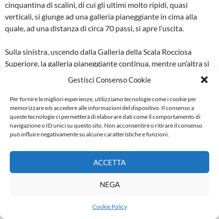
cinquantina di scalini, di cui gli ultimi molto ripidi, quasi
verticali, si giunge ad una galleria pianeggiante in cima alla
quale, ad una distanza di circa 70 passi, si apre l’uscita.
Sulla sinistra, uscendo dalla Galleria della Scala Rocciosa
Superiore, la galleria pianeggiante continua, mentre un’altra si
apre alle spalle della scala ed è raggiungibile superando la
Gestisci Consenso Cookie
botola formata dall’ingresso delle Scale Roc­ciose.
Per fornire le migliori esperienze, utilizziamo tecnologie come i cookie per
memorizzare e/o accedere alle informazioni del dispositivo. Il consenso a
GALLERIA SECONDARIA
queste tecnologie ci permetterà di elaborare dati come il comportamento di
navigazione o ID unici su questo sito. Non acconsentire o ritirare il consenso
L’ingresso della Galleria Secondaria, che non è altro che
può influire negativamente su alcune caratteristiche e funzioni.
“l’uscita” di cui abbiamo parlato al termine del capitolo
precedente, è rivolto verso S.O., più o meno nella stessa
ACCETTA
direzione dell’ingres­so della Galleria Principale, però a un
piano superiore rispetto a questo e si apre su una discarice di
NEGA
materiale.
Cookie Policy
Nella stagione fredda si sente, stan­do in prossimità di questo