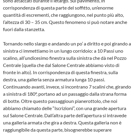
sono attaccati durante il letargo. Sul pavimento, in
corrispondenza di questa parte del soffitto, un’enorme
quantità di escrementi, che raggiungono, nel punto più alto,
l’altezza di 30 – 35 cm. Questo fenomeno si può notare anche
fuori dalla stanzetta.
Tornando nello slargo e andando un po’ a diritto e poi girando a
sinistra ci immettiamo in un lungo corridoio: a 10 Passi uno
scalino, all’undicesimo fine­stra sulla sinistra che dà nel Pozzo
Centrale (quella che dal Salone Centra­le abbiamo visto di
fronte in alto). In corrispondenza di questa finestra, sulla
destra, una galleria senza armatura lunga 10 passi.
Continuando avanti, invece, si incontrano 7 scalini che, girando
a sinistra di 180°, portano ad un passaggio dalla strana forma
di botte. Oltre questo passaggioun piane­rottolo, che noi
abbiamo chiamato delle “Iscrizioni”, con una grande apertura
sul Salone Centrale. Dall’altra parte del­l’apertura si intravede
una galleria ar­mata che gira a destra. Questa galleria non è
raggiungibile da questa parte, bisognerebbe superare