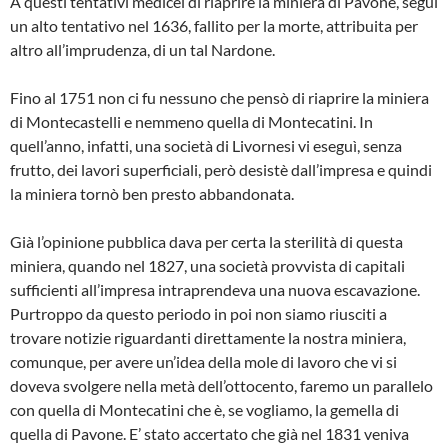
A questi tentativi medicei di riaprire la miniera di Pavone, seguì
un alto tentativo nel 1636, fallito per la morte, attribuita per
altro all’imprudenza, di un tal Nardone.
Fino al 1751 non ci fu nessuno che pensò di riaprire la miniera
di Montecastelli e nemmeno quella di Montecatini. In
quell’anno, infatti, una società di Livornesi vi eseguì, senza
frutto, dei lavori superficiali, però desistè dall’impresa e quindi
la miniera tornò ben presto abbandonata.
Già l’opinione pubblica dava per certa la sterilità di questa
miniera, quando nel 1827, una società provvista di capitali
sufficienti all’impresa intra­prendeva una nuova escavazione.
Pur­troppo da questo periodo in poi non siamo riusciti a
trovare notizie riguar­danti direttamente la nostra miniera,
comunque, per avere un’idea della mole di lavoro che vi si
doveva svolgere nella metà dell’ottocento, faremo un parallelo
con quella di Montecatini che è, se vogliamo, la gemella di
quella di Pavo­ne. E’ stato accertato che già nel 1831 veniva