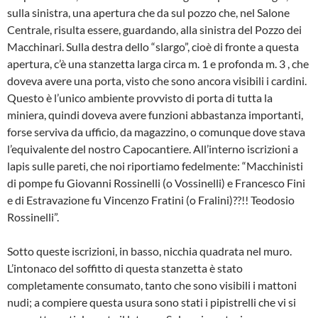
sulla sinistra, una apertura che da sul pozzo che, nel Salone
Centrale, risulta essere, guardando, alla sinistra del Pozzo dei
Macchinari. Sulla destra dello “slargo”, cioè di fronte a questa
apertura, c’è una stanzetta larga circa m. 1 e profonda m. 3 , che
doveva avere una porta, visto che sono ancora visibili i cardini.
Questo è l’unico ambiente provvisto di porta di tutta la
miniera, quindi doveva avere funzioni abbastan­za importanti,
forse serviva da ufficio, da magazzino, o comunque dove stava
l’equivalente del nostro Capocantiere. All’interno iscrizioni a
lapis sulle pareti, che noi riportiamo fedelmente: “Mac­chinisti
di pompe fu Giovanni Rossinelli (o Vossinelli) e Francesco Fini
e di Estravazione fu Vincenzo Fratini (o Fralini)??!! Teodosio
Rossinelli”.
Sotto queste iscrizioni, in basso, nicchia quadrata nel muro.
L’intonaco del soffitto di questa stanzetta è stato
completamente consumato, tanto che sono visibili i mattoni
nudi; a compiere questa usura sono stati i pipistrelli che vi si