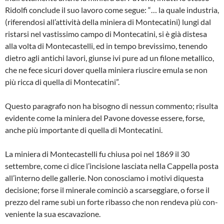
Ridolfi conclude il suo lavoro come segue: “… la quale industria,
(ri­ferendosi all’attività della miniera di Montecatini) lungi dal
ristarsi nel vastis­simo campo di Montecatini, si è già distesa
alla volta di Montecastelli, ed in tempo brevissimo, tenendo
dietro agli antichi lavori, giunse ivi pure ad un filone metallico,
che ne fece sicuri dover quella miniera riuscire emula se non
più ricca di quella di Montecatini”.
Questo paragrafo non ha bisogno di nessun commento; risulta
evidente come la miniera del Pavone dovesse essere, forse,
anche più importante di quella di Montecatini.
La miniera di Montecastelli fu chiusa poi nel 1869 il 30
settembre, come ci dice l’incisione lasciata nella Cappella posta
all’interno delle gallerie. Non co­nosciamo i motivi diquesta
decisione; forse il minerale cominciò a scarseggia­re, o forse il
prezzo del rame subì un forte ribasso che non rendeva più con­
veniente la sua escavazione.