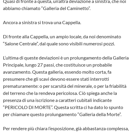
Quasi di fronte a questa, un’altra de­viazione a sinistra, che noi
abbiamo chiamato “Galleria del Caminetto”.
Ancora a sinistra si trova una Cap­pella.
Di fronte alla Cappella, un ampio locale, da noi denominato
“Salone Centrale”, dal quale sono visibili nume­rosi pozzi.
L’ultima di queste deviazioni è un prolungamento della Galleria
Principale, lungo 27 passi, che costituisce un pro­babile
avanzamento. Questa galleria, essendo molto corta, fa
presumere che gli scavi devono essere stati interrotti
prematuramente: o per scarsità del minerale, o per la friabilità
del terreno che la rendeva pericolosa. Ciò spiega anche la
presenza di una iscrizione a caratteri cubitali indicante
“PERICOLO DI MORTE”. Questa scritta ci ha dato lo spunto
per chiamare questo prolun­gamento “Galleria della Morte”.
Per rendere più chiara l’esposizione, già abbastanza complessa,