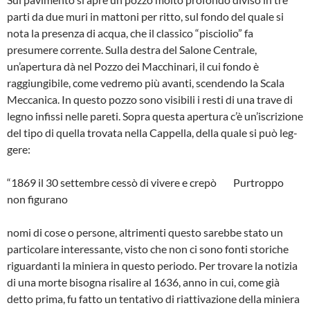
parti da due muri in mattoni per ritto, sul fondo del quale si
nota la presenza di acqua, che il classico “pisciolio” fa
presumere cor­rente. Sulla destra del Salone Centrale,
un’apertura dà nel Pozzo dei Macchi­nari, il cui fondo è
raggiungibile, come vedremo più avanti, scendendo la Scala
Meccanica. In questo pozzo sono visibili i resti di una trave di
legno infissi nelle pareti. Sopra questa apertura c’è un’iscrizione
del tipo di quella trovata nella Cappella, della quale si può leg­
gere:
“1869 il 30 settembre cessò di vivere e crepò Purtroppo
non figurano
nomi di cose o persone, altrimenti questo sarebbe stato un
particolare in­teressante, visto che non ci sono fonti storiche
riguardanti la miniera in questo periodo. Per trovare la notizia
di una morte bisogna risalire al 1636, anno in cui, come già
detto prima, fu fatto un tentativo di riattivazione della miniera