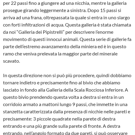
per 22 passi fino a giungere ad una nicchia, mentre la galleria
pro­segue girando leggermente a sinistra. Dopo 15 passi si
arriva ad una frana, oltrepassata la quale si entra in uno slargo
con forti infiltrazioni di acqua. Questa galleria è stata chiamata
da noi “Galleria dei Pipistrelli” per descrivere l’enorme
movimento di questi innocui animali. Questa serie di gallerie fa
parte dell’estremo avanzamento della miniera ed è in questo
ramo che veniva pre­levata la maggior parte del minerale
scavato.
In questa direzione non si può più procedere, quindi dobbiamo
tornare indietro e precisamente fino al bivio che abbiamo
lasciato in fondo alla Galleria della Scala Rocciosa Inferiore. A
questo bivio prendendo questa volta a destra si entra in un
corridoio armato a mattoni lungo 9 passi, che immette in una
stanzetta caratterizzata dalla presenza di nicchie nelle pareti e
precisamente: 3 piccole quadrate nella parete di destra
entrando e una più grande sulla parete di fronte. A destra
entrando, nell’angolo formato da due pareti, si può osservare