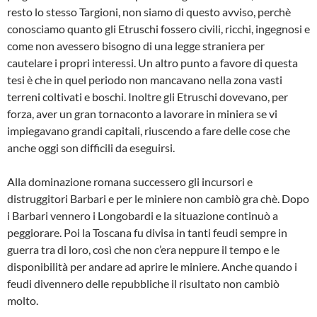
resto lo stesso Targioni, non siamo di questo avviso, perchè
conosciamo quanto gli Etruschi fossero civili, ricchi, ingegnosi e
come non avessero bisogno di una legge straniera per
cautelare i propri interessi. Un altro punto a favore di questa
tesi è che in quel periodo non mancavano nella zona vasti
terreni coltivati e boschi. Inoltre gli Etruschi dovevano, per
forza, aver un gran tornaconto a lavorare in miniera se vi
impiegavano grandi ca­pitali, riuscendo a fare delle cose che
anche oggi son difficili da eseguirsi.
Alla dominazione romana successe­ro gli incursori e
distruggitori Barbari e per le miniere non cambiò gra chè. Dopo
i Barbari vennero i Longobardi e la situazione continuò a
peggiorare. Poi la Toscana fu divisa in tanti feudi sem­pre in
guerra tra di loro, così che non c’era neppure il tempo e le
disponibilità per andare ad aprire le miniere. Anche quando i
feudi divennero delle repub­bliche il risultato non cambiò
molto.