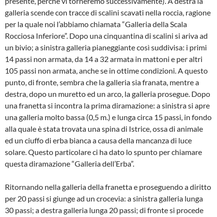
presente, perchè vi torneremo succes­sivamente). A destra la
galleria scende con trac­ce di scalini scavati nella roccia, ragione
per la quale noi l’abbiamo chiamata “Galleria della Scala
Rocciosa Inferiore”. Dopo una cinquantina di scalini si ariva ad
un bivio; a sinistra galleria pianeg­giante così suddivisa: i primi
14 passi non armata, da 14 a 32 armata in mattoni e per altri
105 passi non armata, anche se in ottime condizioni. A questo
punto, di fronte, sembra che la galleria sia franata, mentre a
destra, dopo un muretto ed un arco, la galleria prosegue. Dopo
una franetta si incontra la prima diramazione: a sinistra si apre
una galleria molto bassa (0,5 m.) e lunga circa 15 passi, in fondo
alla quale è stata trovata una spina di Istrice, ossa di animale
ed un ciuffo di erba bianca a causa della mancanza di luce
solare. Questo particolare ci ha dato lo spunto per chiamare
questa diramazione “Gal­leria dell’Erba”.
Ritornando nella galleria della franetta e proseguendo a diritto
per 20 passi si giunge ad un crocevia: a sini­stra galleria lunga
30 passi; a destra galleria lunga 20 passi; di fronte si procede