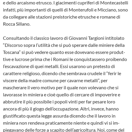
e dello arcaismo etrusco. I giaci­menti cupriferi di Montecastelli
infatti, più importanti di quelli di Monterufoli e Micciano, sono
da collegare alle stazio­ni preistoriche etrusche e romane di
Rocca Sillano.
Consultando il classico lavoro di Giovanni Targioni intitolato
“Discorso sopra l’utilità che si può sperare dalle miniere della
Toscana” si può vedere quanto esse dovevano essere produt­
tive e lucrose prima che i Romani le conquistassero proibendo
l’escavazione di quei metalli. Essi usarono un pretesto di
carattere religioso, dicendo che sem­brava crudele il “ferir le
viscere della madre comune per cavarne metalli”, per
mascherare il vero motivo per il quale non volevano che si
lavorasse in minie­ra e cioè quello di cercare di impoverire e
abbrutire il più possibile i popoli vinti per far pesare loro
ancora di più il giogo dell’occupazione. Altri, invece, hanno
giustificato questa legge assurda dicen­do che il lavoro in
miniera non rendeva praticamente niente e quindi vi si im­
piegavano delle forze a scapito dell’agri­coltura. Noi, come del