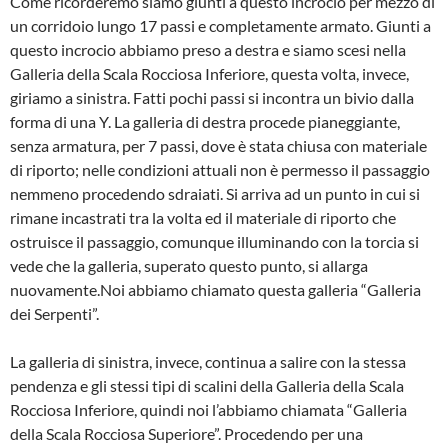
Come ricorde­remo siamo giunti a questo incrocio per mezzo di
un corridoio lungo 17 passi e completamente armato. Giunti a
que­sto incrocio abbiamo preso a destra e siamo scesi nella
Galleria della Scala Rocciosa Inferiore, questa volta, invece,
giriamo a sinistra. Fatti pochi passi si incontra un bivio dalla
forma di una Y. La galleria di destra procede pianeg­giante,
senza armatura, per 7 passi, dove è stata chiusa con materiale
di riporto; nelle condizioni attuali non è permesso il passaggio
nemmeno proce­dendo sdraiati. Si arriva ad un punto in cui si
rimane incastrati tra la volta ed il materiale di riporto che
ostruisce il passaggio, comunque illuminando con la torcia si
vede che la galleria, superato questo punto, si allarga
nuovamente.Noi abbiamo chiamato questa galleria “Gal­leria
dei Serpenti”.
La galleria di sinistra, invece, con­tinua a salire con la stessa
pendenza e gli stessi tipi di scalini della Galleria della Scala
Rocciosa Inferiore, quindi noi l’abbiamo chiamata “Galleria
della Scala Rocciosa Superiore”. Procedendo per una