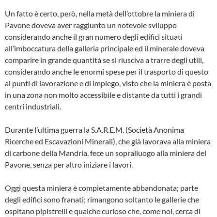
Un fatto è certo, però, nella metà dell’ottobre la miniera di
Pavone doveva aver raggiunto un notevole sviluppo
considerando anche il gran numero degli edifici situati
all’imboccatura della galleria principale ed il minerale doveva
comparire in grande quantità se si riu­sciva a trarre degli utili,
considerando anche le enormi spese per il trasporto di questo
ai punti di lavorazione e di impiego, visto che la miniera è posta
in una zona non molto accessibile e di­stante da tutti i grandi
centri industriali.
Durante l’ultima guerra la S.A.R.E.M. (Società Anonima
Ricerche ed Escavazioni Minerali), che già lavo­rava alla miniera
di carbone della Mandria, fece un sopralluogo alla minie­ra del
Pavone, senza per altro iniziare i lavori.
Oggi questa miniera è compietamente abbandonata; parte
degli edifici sono franati; rimangono soltanto le gallerie che
ospitano pipistrelli e qual­che curioso che, come noi, cerca di