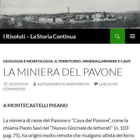
Vai
al
contenuto
Cerca
I Risoluti – La Storia Continua
MENU
PRINCI
GEOLOGIA E MORFOLOGIA
,
IL TERRITORIO
,
MINERALI,MINIERE E CAVE
LA MINIERA DEL PAVONE
16/10/2019
ALESSANDRO SCAMPORRINO
LASCIA UN
COMMENTO
A MONTECASTELLI PISANO
La miniera di rame del Pavone o “Cava del Pavone”, come la
chiama Paolo Savi nel “Nuovo Giornale de letterati” (n. 103
pag. 75), ha origini molto remote che risalgono all’età del ferro