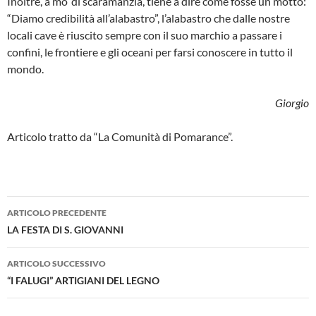
Inoltre, a mo’ di scaramanzia, tiene a di­re come fosse un motto:
“Diamo credibi­lità all’alabastro”, l’alabastro che dalle no­stre
locali cave è riuscito sempre con il suo marchio a passare i
confini, le fron­tiere e gli oceani per farsi conoscere in tutto il
mondo.
Giorgio
Articolo tratto da “La Comunità di Pomarance”.
Navigazione
ARTICOLO PRECEDENTE
articolo
LA FESTA DI S. GIOVANNI
ARTICOLO SUCCESSIVO
“I FALUGI” ARTIGIANI DEL LEGNO