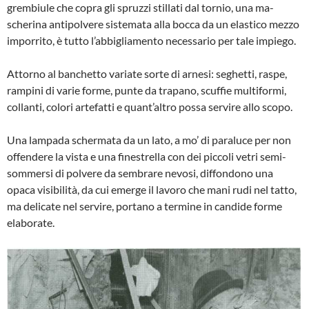
grembiule che copra gli spruzzi stillati dal tornio, una ma­
scherina antipolvere sistemata alla boc­ca da un elastico mezzo
imporrito, è tut­to l’abbigliamento necessario per tale im­piego.
Attorno al banchetto variate sorte di ar­nesi: seghetti, raspe,
rampini di varie for­me, punte da trapano, scuffie multiformi,
collanti, colori artefatti e quant’altro pos­sa servire allo scopo.
Una lampada schermata da un lato, a mo’ di paraluce per non
offendere la vista e una finestrella con dei piccoli vetri semi­
sommersi di polvere da sembrare nevo­si, diffondono una
opaca visibilità, da cui emerge il lavoro che mani rudi nel tatto,
ma delicate nel servire, portano a termi­ne in candide forme
elaborate.