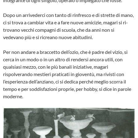
integran­te di ogni singolo, operaio o impiegato che fosse.
Dopo un arrivederci con tanto di rinfresco e di strette di mano,
ci si trova a cambiar vita e a fare nuove amicizie, magari si ri­
trovano vecchi compagni di scuola, che da anni non si
vedevano più e si ricreano nuove abitudini.
Per non andare a braccetto dell’ozio, che è padre del vizio, si
cerca in un modo o in un altro di rendersi ancora utili, con
qualsiasi mezzo, con le più banali inizia­tive, magari
rispolverando mestieri prati­cati in gioventù, ma rivisti con
l’esperien­za dell’anziano, ci si dedica perché me­glio scorra il
tempo e per soddisfazioni proprie, per hobby, si dice in parole
mo­derne.