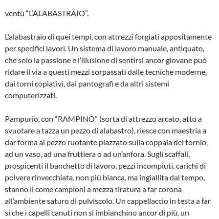
ventù “L’ALABASTRAIO”.
L’alabastraio di quei tempi, con attrezzi forgiati appositamente
per specifici lavo­ri. Un sistema di lavoro manuale, antiqua­to,
che solo la passione e l’illusione di sentirsi ancor giovane può
ridare il via a questi mezzi sorpassati dalle tecniche moderne,
dai torni copiativi, dai pantografi e da altri sistemi
computerizzati.
Pampurio, con “RAMPINO” (sorta di at­trezzo arcato, atto a
svuotare a tazza un pezzo di alabastro), riesce con maestria a
dar forma al pezzo ruotante piazzato sulla coppaia del tornio,
ad un vaso, ad una fruttiera o ad un’anfora. Sugli scaf­fali,
prospicenti il banchetto di lavoro, pez­zi incompiuti, carichi di
polvere rinvecchiata, non più bianca, ma ingiallita dal tempo,
stanno lì come campioni a mez­za tiratura a far corona
all’ambiente sa­turo di pulviscolo. Un cappellaccio in te­sta a far
si che i capelli canuti non si im­bianchino ancor di più, un