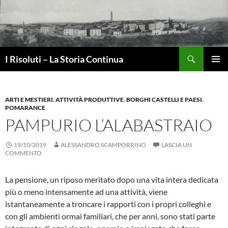
Vai
al
contenuto
Cerca
I Risoluti – La Storia Continua
MENU
PRINCI
ARTI E MESTIERI
,
ATTIVITÀ PRODUTTIVE
,
BORGHI CASTELLI E PAESI
,
POMARANCE
PAMPURIO L’ALABASTRAIO
19/10/2019
ALESSANDRO SCAMPORRINO
LASCIA UN
COMMENTO
La pensione, un riposo meritato dopo una vita intera dedicata
più o meno inten­samente ad una attività, viene
istantaneamente a troncare i rapporti con i propri colleghi e
con gli ambienti ormai familia­ri, che per anni, sono stati parte