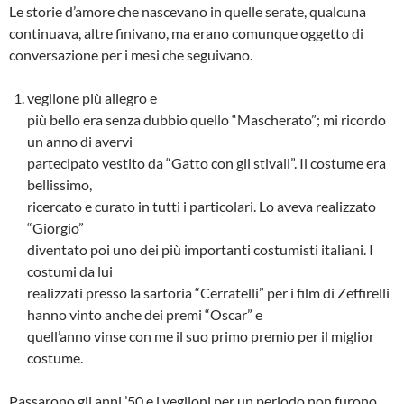
Le storie d’amore che nascevano in quelle serate, qualcuna
continuava, altre finivano, ma erano comunque oggetto di
conversazione per i mesi che seguivano.
veglione più allegro e
più bello era senza dubbio quello “Mascherato”; mi ricordo
un anno di avervi
partecipato vestito da “Gatto con gli stiva­li”. Il costume era
bellissimo,
ricercato e curato in tutti i particolari. Lo aveva realizzato
“Giorgio”
diventato poi uno dei più importanti costumisti italiani. I
costumi da lui
realizzati presso la sartoria “Cerratelli” per i film di Zeffirelli
hanno vinto anche dei premi “Oscar” e
quell’anno vinse con me il suo primo premio per il miglior
costume.
Passarono gli anni ’50 e i veglioni per un periodo non furono