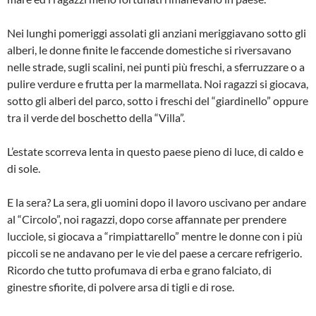
Nei lunghi pomeriggi assolati gli anziani meriggiavano sotto gli
alberi, le donne finite le faccende domestiche si riversavano
nelle strade, sugli scalini, nei punti più freschi, a sferruzzare o a
pulire verdure e frutta per la marmellata. Noi ragazzi si giocava,
sotto gli alberi del parco, sotto i freschi del “giardinello” oppure
tra il verde del boschetto della “Villa”.
L’estate scorreva lenta in questo paese pieno di luce, di caldo e
di sole.
E la sera? La sera, gli uomini dopo il lavoro uscivano per andare
al “Circolo”, noi ragazzi, dopo corse affannate per prendere
lucciole, si giocava a “rimpiattarello” mentre le donne con i più
piccoli se ne andavano per le vie del paese a cercare refrigerio.
Ricordo che tutto profumava di erba e grano falciato, di
ginestre sfiorite, di polvere arsa di tigli e di rose.