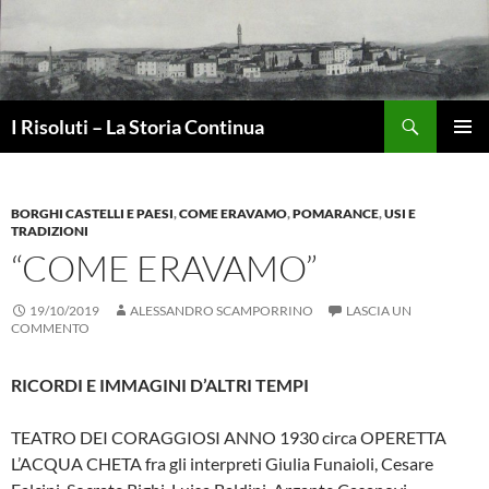
Vai
al
contenuto
Cerca
I Risoluti – La Storia Continua
MENU
PRINCI
BORGHI CASTELLI E PAESI
,
COME ERAVAMO
,
POMARANCE
,
USI E
TRADIZIONI
“COME ERAVAMO”
19/10/2019
ALESSANDRO SCAMPORRINO
LASCIA UN
COMMENTO
RICORDI E IMMAGINI D’ALTRI TEMPI
TEATRO DEI CORAGGIOSI ANNO 1930 circa OPERETTA
L’ACQUA CHETA fra gli interpreti Giulia Funaioli, Cesare