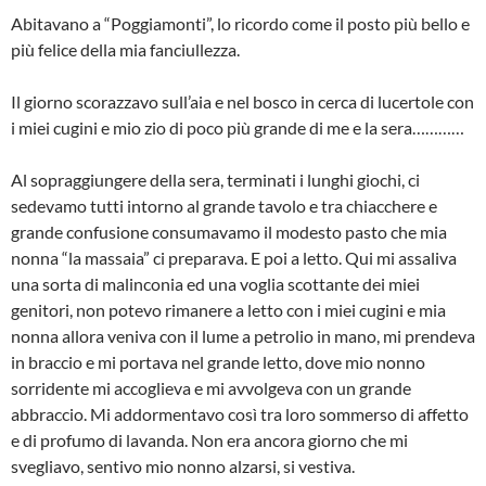
Abitavano a “Poggiamonti”, lo ricordo come il posto più bello e
più felice della mia fanciullezza.
Il giorno scorazzavo sull’aia e nel bosco in cerca di lucertole con
i miei cugini e mio zio di poco più grande di me e la sera…………
Al sopraggiungere della sera, terminati i lunghi giochi, ci
sedevamo tutti intorno al grande tavolo e tra chiacchere e
grande con­fusione consumavamo il modesto pasto che mia
nonna “la massaia” ci preparava. E poi a letto. Qui mi assaliva
una sorta di malinconia ed una voglia scottante dei miei
genitori, non potevo rimanere a letto con i miei cugini e mia
nonna allora veniva con il lume a petrolio in mano, mi prendeva
in braccio e mi portava nel grande letto, dove mio nonno
sorridente mi accoglieva e mi avvolgeva con un grande
abbraccio. Mi addormentavo così tra loro sommerso di affetto
e di profumo di lavanda. Non era ancora giorno che mi
svegliavo, sentivo mio nonno alzarsi, si vestiva.