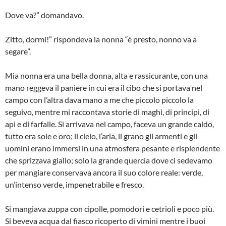
Dove va?” domandavo.
Zitto, dormi!” rispondeva la nonna “è presto, nonno va a
segare”.
Mia nonna era una bella donna, alta e rassicurante, con una
mano reggeva il paniere in cui era il cibo che si portava nel
campo con l’altra dava mano a me che piccolo piccolo la
seguivo, mentre mi raccontava storie di maghi, di principi, di
api e di farfalle. Si arrivava nel campo, faceva un grande caldo,
tutto era sole e oro; il cielo, l’aria, il grano gli armenti e gli
uomini erano immersi in una atmosfera pesante e risplendente
che sprizzava giallo; solo la grande quercia dove ci sedevamo
per mangiare conserva­va ancora il suo colore reale: verde,
un’intenso verde, impenetrabile e fresco.
Si mangiava zuppa con cipolle, pomodori e cetrioli e poco più.
Si beveva acqua dal fiasco ricoperto di vimini mentre i buoi