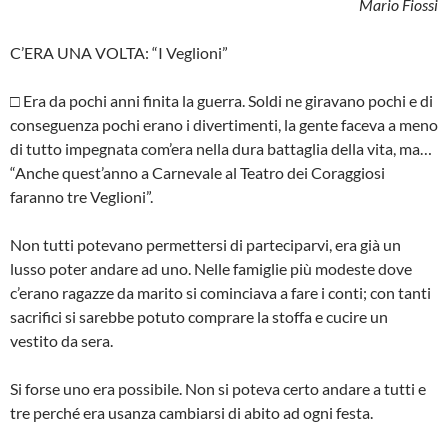
Mario Fiossi
C’ERA UNA VOLTA: “I Veglioni”
□ Era da pochi anni finita la guerra. Soldi ne giravano pochi e di
conseguenza pochi erano i divertimenti, la gente faceva a meno
di tutto impe­gnata com’era nella dura battaglia della vita, ma…
“Anche quest’anno a Carnevale al Teatro dei Coraggiosi
faranno tre Veglioni”.
Non tutti potevano permettersi di parteciparvi, era già un
lusso poter andare ad uno. Nelle famiglie più modeste dove
c’erano ragazze da marito si cominciava a fare i conti; con tanti
sacrifici si sarebbe potuto comprare la stoffa e cucire un
vestito da sera.
Si forse uno era possibile. Non si poteva certo andare a tutti e
tre perché era usanza cambiarsi di abito ad ogni festa.