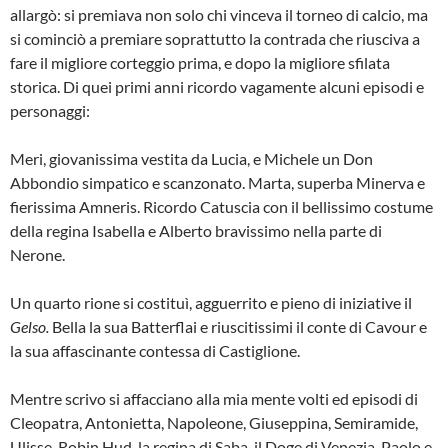
allargò: si premiava non solo chi vinceva il torneo di calcio, ma
si cominciò a premiare soprattutto la contrada che riusciva a
fare il migliore corteggio prima, e dopo la migliore sfilata
storica. Di quei primi anni ricordo vagamente alcuni episodi e
personaggi:
Meri, giovanissima vestita da Lucia, e Michele un Don
Abbondio simpatico e scanzonato. Marta, superba Minerva e
fierissima Amneris. Ricordo Catuscia con il bellissimo costume
della regina Isabella e Alberto bravissimo nella parte di
Nerone.
Un quarto rione si costituì, agguerrito e pieno di iniziative il
Gelso.
Bella la sua Batterflai e riuscitissimi il conte di Cavour e
la sua affascinante contessa di Castiglione.
Mentre scrivo si affacciano alla mia mente volti ed episodi di
Cleopatra, Antonietta, Napoleone, Giuseppina, Semiramide,
Ulisse, Robin Hud, la regina di Saba, il Doge di Venezia, Paolo e