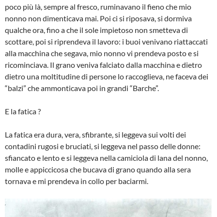
poco più là, sempre al fresco, ruminavano il fieno che mio
nonno non dimenticava mai. Poi ci si riposava, si dormiva
qualche ora, fino a che il sole impietoso non smetteva di
scottare, poi si riprendeva il lavoro: i buoi venivano riattaccati
alla macchina che segava, mio nonno vi prendeva posto e si
ricominciava. Il grano veniva falciato dalla macchina e dietro
dietro una moltitudine di persone lo raccoglieva, ne faceva dei
“balzi” che ammonticava poi in grandi “Barche”.
E la fatica ?
La fatica era dura, vera, sfibrante, si leggeva sui volti dei
contadini rugosi e bruciati, si leggeva nel passo delle donne:
sfiancato e lento e si leggeva nella camiciola di lana del nonno,
molle e appiccicosa che bucava di grano quando alla sera
tornava e mi prendeva in collo per baciarmi.