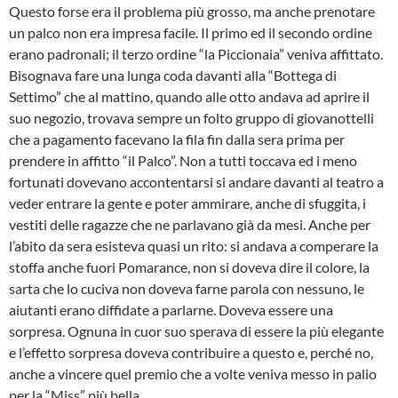
Questo forse era il problema più grosso, ma anche prenotare
un palco non era impresa facile. Il primo ed il secondo ordine
erano padronali; il terzo ordine “la Piccionaia” veniva affittato.
Bisognava fare una lunga coda davanti alla “Bottega di
Settimo” che al mattino, quando alle otto andava ad aprire il
suo negozio, trovava sempre un folto gruppo di giovanottelli
che a pagamento facevano la fila fin dalla sera prima per
prendere in affitto “il Palco”. Non a tutti toccava ed i meno
fortunati dovevano accontentarsi si andare davanti al teatro a
veder entrare la gente e poter ammirare, anche di sfuggita, i
vestiti delle ragazze che ne parlavano già da mesi. Anche per
l’abito da sera esisteva quasi un rito: si andava a comperare la
stoffa anche fuori Pomarance, non si doveva dire il colore, la
sarta che lo cuciva non doveva farne parola con nessuno, le
aiutanti erano diffidate a parlarne. Doveva essere una
sorpresa. Ognuna in cuor suo sperava di essere la più elegante
e l’effetto sorpresa doveva contribuire a questo e, perché no,
anche a vincere quel premio che a volte veniva messo in palio
per la “Miss” più bella.