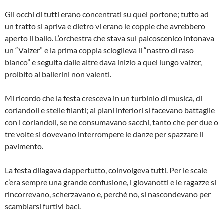
Gli occhi di tutti erano concentrati su quel portone; tutto ad
un tratto si apriva e dietro vi erano le coppie che avrebbero
aperto il ballo. L’orchestra che stava sul palcoscenico intonava
un “Valzer” e la prima coppia scioglieva il “nastro di raso
bianco” e seguita dalle altre dava inizio a quel lungo valzer,
proibito ai ballerini non valenti.
Mi ricordo che la festa cresceva in un turbinio di musica, di
coriandoli e stelle filanti; ai piani inferiori si facevano battaglie
con i coriandoli, se ne consumavano sacchi, tanto che per due o
tre volte si dovevano interrompere le danze per spazzare il
pavimento.
La festa dilagava dappertutto, coinvolgeva tutti. Per le scale
c’era sempre una grande confusione, i giovanotti e le ragazze si
rincorrevano, scherzavano e, perché no, si nascondevano per
scambiarsi furtivi baci.