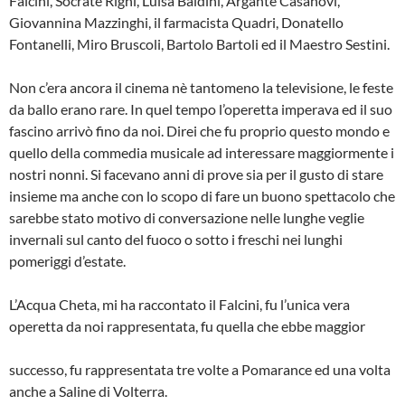
Falcini, Socrate Righi, Luisa Baldini, Argante Casanovi,
Giovannina Mazzinghi, il farmacista Quadri, Dona­tello
Fontanelli, Miro Bruscoli, Bartolo Bartoli ed il Maestro Sestini.
Non c’era ancora il cinema nè tantomeno la televisione, le feste
da ballo erano rare. In quel tempo l’operetta impera­va ed il suo
fascino arrivò fino da noi. Direi che fu proprio questo mondo e
quello della commedia musicale ad inte­ressare maggiormente i
nostri nonni. Si facevano anni di prove sia per il gusto di stare
insieme ma anche con lo scopo di fare un buono spettacolo che
sarebbe stato motivo di conversazione nelle lunghe veglie
invernali sul canto del fuoco o sotto i freschi nei lunghi
pomeriggi d’estate.
L’Acqua Cheta, mi ha raccontato il Falcini, fu l’unica vera
operetta da noi rappresentata, fu quella che ebbe maggior
successo, fu rappresentata tre volte a Pomarance ed una volta
anche a Saline di Volterra.