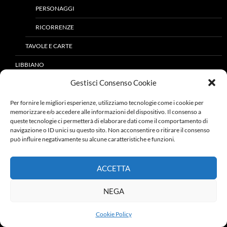
PERSONAGGI
RICORRENZE
TAVOLE E CARTE
LIBBIANO
Gestisci Consenso Cookie
ARTE E MONUMENTI
LUOGHI DI CULTO
Per fornire le migliori esperienze, utilizziamo tecnologie come i cookie per
memorizzare e/o accedere alle informazioni del dispositivo. Il consenso a
PALAZZI E VILLE
queste tecnologie ci permetterà di elaborare dati come il comportamento di
navigazione o ID unici su questo sito. Non acconsentire o ritirare il consenso
può influire negativamente su alcune caratteristiche e funzioni.
ATTIVITÀ PRODUTTIVE
ARTI E MESTIERI
ACCETTA
IMPRENDITORIA AGRICOLA E FORESTALE
NEGA
IMPRENDITORIA INDUSTRIALE E DEI SERVIZI
Cookie Policy
CULTURA ED ISTRUZIONE