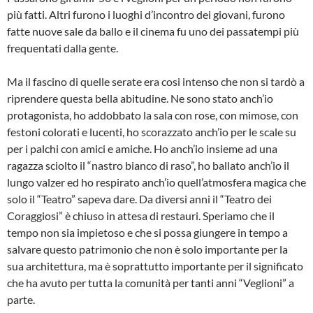
più fatti. Altri furono i luoghi d’incontro dei giovani, furono
fatte nuove sale da ballo e il cinema fu uno dei passatempi più
frequentati dalla gente.
Ma il fascino di quelle serate era cosi intenso che non si tardò a
riprendere questa bella abitudine. Ne sono stato anch’io
protagonista, ho addob­bato la sala con rose, con mimose, con
festoni colorati e lucenti, ho scorazzato anch’io per le scale su
per i palchi con amici e amiche. Ho anch’io insieme ad una
ragazza sciolto il “nastro bianco di raso”, ho ballato anch’io il
lungo valzer ed ho respirato anch’io quell’atmosfera magi­ca che
solo il “Teatro” sapeva dare. Da diversi anni il “Teatro dei
Coraggiosi” è chiuso in attesa di restauri. Speriamo che il
tempo non sia impietoso e che si possa giungere in tempo a
salvare questo patrimonio che non è solo importante per la
sua architettura, ma è soprattutto importante per il significato
che ha avuto per tutta la comunità per tanti anni “Veglioni” a
parte.