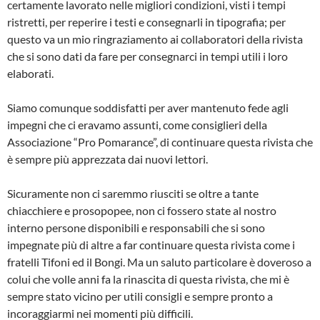
certamente lavorato nelle migliori condizioni, visti i tempi
ristretti, per reperire i testi e consegnarli in tipografia; per
questo va un mio ringra­ziamento ai collaboratori della rivista
che si sono dati da fare per consegnarci in tempi utili i loro
elaborati.
Siamo comunque soddisfatti per aver mantenuto fede agli
impegni che ci era­vamo assunti, come consiglieri della
Associazione “Pro Pomarance”, di con­tinuare questa rivista che
è sempre più apprezzata dai nuovi lettori.
Sicuramente non ci saremmo riusciti se oltre a tante
chiacchiere e prosopopee, non ci fossero state al nostro
interno persone disponibili e responsabili che si sono
impegnate più di altre a far conti­nuare questa rivista come i
fratelli Tifoni ed il Bongi. Ma un saluto particolare è doveroso a
colui che volle anni fa la rinascita di questa rivista, che mi è
sem­pre stato vicino per utili consigli e sem­pre pronto a
incoraggiarmi nei momenti più difficili.