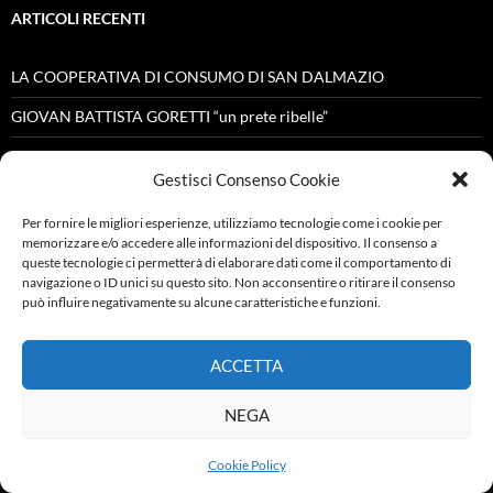
ARTICOLI RECENTI
LA COOPERATIVA DI CONSUMO DI SAN DALMAZIO
GIOVAN BATTISTA GORETTI “un prete ribelle”
RICETTE POMARANCINE
Gestisci Consenso Cookie
CINEMA – ORIGINI A POMARANCE
Per fornire le migliori esperienze, utilizziamo tecnologie come i cookie per
MASSA MARITTIMA
memorizzare e/o accedere alle informazioni del dispositivo. Il consenso a
queste tecnologie ci permetterà di elaborare dati come il comportamento di
navigazione o ID unici su questo sito. Non acconsentire o ritirare il consenso
può influire negativamente su alcune caratteristiche e funzioni.
ARCHIVI
ACCETTA
Novembre 2025
NEGA
Giugno 2025
Dicembre 2024
Cookie Policy