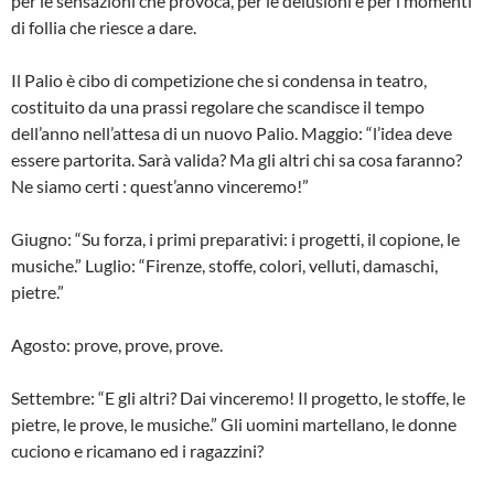
per le sensazio­ni che provoca, per le delusioni e per i momenti
di follia che riesce a dare.
Il Palio è cibo di competizione che si condensa in teatro,
costituito da una prassi regolare che scandisce il tempo
dell’anno nell’attesa di un nuovo Palio. Maggio: “l’idea deve
essere partorita. Sarà valida? Ma gli altri chi sa cosa faranno?
Ne siamo certi : quest’anno vin­ceremo!”
Giugno: “Su forza, i primi preparativi: i progetti, il copione, le
musiche.” Luglio: “Firenze, stoffe, colori, velluti, damaschi,
pietre.”
Agosto: prove, prove, prove.
Settembre: “E gli altri? Dai vinceremo! Il progetto, le stoffe, le
pietre, le prove, le musiche.” Gli uomini martellano, le don­ne
cuciono e ricamano ed i ragazzini?