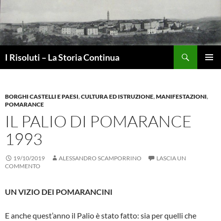
Vai
al
contenuto
Cerca
I Risoluti – La Storia Continua
MENU
PRINCI
BORGHI CASTELLI E PAESI
,
CULTURA ED ISTRUZIONE
,
MANIFESTAZIONI
,
POMARANCE
IL PALIO DI POMARANCE
1993
19/10/2019
ALESSANDRO SCAMPORRINO
LASCIA UN
COMMENTO
UN VIZIO DEI POMARANCINI
E anche quest’anno il Palio è stato fatto: sia per quelli che