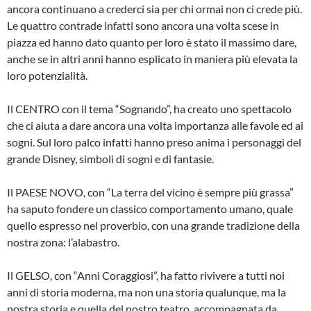
ancora continua­no a crederci sia per chi ormai non ci crede più.
Le quattro contrade infatti sono ancora una volta scese in
piazza ed hanno dato quanto per loro è stato il massimo dare,
anche se in altri anni hanno esplicato in maniera più elevata la
loro potenzialità.
Il CENTRO con il tema “Sognando”, ha creato uno spettacolo
che ci aiuta a dare ancora una volta importanza alle favole ed ai
sogni. Sul loro palco infatti hanno preso anima i personaggi del
grande Disney, simboli di sogni e di fantasie.
Il PAESE NOVO, con “La terra del vicino è sempre più grassa”
ha saputo fondere un classico comportamento umano, qua­le
quello espresso nel proverbio, con una grande tradizione della
nostra zona: l’alabastro.
Il GELSO, con “Anni Coraggiosi”, ha fatto rivivere a tutti noi
anni di storia moderna, ma non una storia qualunque, ma la
nostra storia e quella del nostro teatro, accompagnata da