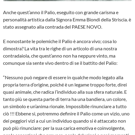
Anche quest’anno il Palio, eseguito con grande carisma e
personalità artistica dalla Signora Emma Biondi della Stri­scia. è
stato assegnato alla contrada del PAESE NOVO.
E nonostante le polemiche il Palio è ancora vivo; cosa lo
dimostra? La vita tra le righe di un articolo di una nostra
contradaiola, che quest’anno non ha neppu­re vinto, ma
comunque sia sente vivo dentro di se il battito del Palio:
“Nessuno può negare di essere in qual­che modo legato alla
propria terra d’ori­gine, poiché è un legame troppo forte, direi
quasi animale, che radica l’indivi­duo alla sua sfera naturale. E
tanto più se questa parte di terra ha una bandiera, un colore,
un simbolo e un’anima riona­le. Impossibile rinunciare a tutto
ciò !!! Ebbene si, potremmo definire il Palio come un vizio, uno
dei peggiori vizi a cui un individuo quando si è attaccato non
può più rinunciare: per la sua carica emotiva e coinvolgente,