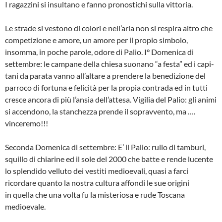
I ragazzini si insultano e fanno pronosti­chi sulla vittoria.
Le strade si vestono di colori e nell’aria non si respira altro che
competizione e amore, un amore per il propio simbolo,
insomma, in poche parole, odore di Palio. I° Domenica di
settembre: le campane della chiesa suonano “a festa” ed i capi­
tani da parata vanno all’altare a prende­re la benedizione del
parroco di fortuna e felicità per la propia contrada ed in tutti
cresce ancora di più l’ansia dell’attesa. Vigilia del Palio: gli animi
si accendono, la stanchezza prende il sopravvento, ma ….
vinceremo!!!
Seconda Domenica di settembre: E’ il Palio: rullo di tamburi,
squillo di chiarine ed il sole del 2000 che batte e rende lucente
lo splendido velluto dei vestiti medioevali, quasi a farci
ricordare quan­to la nostra cultura affondi le sue origini
in quella che una volta fu la misteriosa e rude Toscana
medioevale.