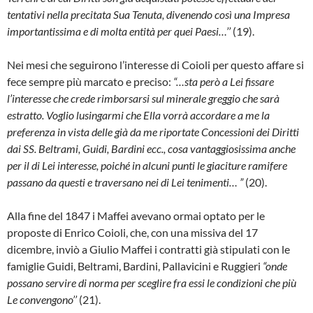
tentativi nella precitata Sua Tenuta, divenendo così una Impresa
importantissima e di molta entità per quei Paesi…’’
(19).
Nei mesi che seguirono l’interesse di Coioli per questo affare si
fece sempre più marcato e pre­ciso:
“…sta però a Lei fissare
l’interesse che crede rimborsarsi sul minerale greggio che sa­rà
estratto. Voglio lusingarmi che Ella vorrà ac­cordare a me la
preferenza in vista delle già da me riportate Concessioni dei Diritti
dai SS.
Beltrami, Guidi, Bardini ecc., cosa vantaggio­sissima anche
per il di Lei interesse, poiché in alcuni punti le giaciture ramifere
passano da questi e traversano nei di Lei tenimenti… ”
(20).
Alla fine del 1847 i Maffei avevano ormai op­tato per le
proposte di Enrico Coioli, che, con una missiva del 17
dicembre, inviò a Giulio Maffei i contratti già stipulati con le
famiglie Guidi, Beltrami, Bardini, Pallavicini e Ruggie­ri
“onde
possano servire di norma per sceglire fra essi le condizioni che più
Le convengo­no’’
(21).