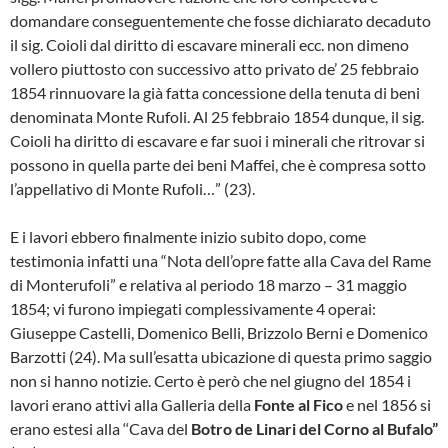
domandare conseguentemente che fosse di­chiarato decaduto
il sig. Coioli dal diritto di escavare minerali ecc. non dimeno
vollero piut­tosto con successivo atto privato de’ 25 feb­braio
1854 rinnuovare la già fatta concessio­ne della tenuta di beni
denominata Monte Ru­foli. Al 25 febbraio 1854 dunque, il sig.
Coioli ha diritto di escavare e far suoi i minerali che ritrovar si
possono in quella parte dei beni Maf­fei, che è compresa sotto
l’appellativo di Monte Rufoli…” (23).
E i lavori ebbero finalmente inizio subito do­po, come
testimonia infatti una “Nota dell’opre fatte alla Cava del Rame
di Monterufoli” e relativa al periodo 18 marzo – 31 maggio
1854; vi furono impiegati complessivamente 4 operai:
Giuseppe Castelli, Domenico Belli, Brizzolo Berni e Domenico
Barzotti (24). Ma sull’esatta ubicazione di questa primo saggio
non si hanno notizie. Certo è però che nel giu­gno del 1854 i
lavori erano attivi alla Galleria della
Fonte al Fico
e nel 1856 si
erano estesi alla ‘‘Cava del
Botro de Linari del Corno al Bufalo”