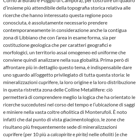
Corno al Bufalo e Poggio di Campora), per costruire un quadro
d’insieme più attendibile della topografia storica relativa alle
ricerche che hanno interessato questa re­gione poco
conosciuta, è assolutamente ne­cessario prendere
contemporaneamente in considerazione anche la contigua
zona di Libbiano che con l’area in esame forma, sia per
costituzione geologica che per caratteri geo­grafici e
morfologici, un territorio assai omo­geneo ed uniforme che
conviene quindi ana­lizzare nella sua globalità. Prima però di
affron­tare più in dettaglio questo tema, è indispen­sabile dare
uno sguardo all’oggetto privilegiato di tutta questa storia: le
mineralizzazioni cu­prifere, la loro origine e la loro distribuzione
in questa ristretta zona delle Colline Metallifere: ciò
permetterà di comprendere meglio la logi­ca che ha orientato le
ricerche succedutesi nel corso del tempo e l’ubicazione di saggi
e mi­niere nella vasta coltre ofiolitica di Monterufoli. È noto
infatti che dal punto di vista giacimen­tologico, le zone che
risultano più frequente­mente sede di mineralizzazioni
cuprifere (per 10 più a
calcopirite
e
pirite)
nelle ofioliti (e che