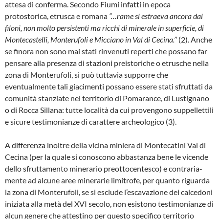
atte­sa di conferma. Secondo Fiumi infatti in epo­ca
protostorica, etrusca e romana
“…rame si estraeva ancora dai
filoni, non molto persistenti ma ricchi di minerale in superficie, di
Montecastelli, Monterufoli e Micciano in Val di Ceci­na.’’
(2). Anche
se finora non sono mai stati rinvenuti reperti che possano far
pensare alla presenza di stazioni preistoriche o etrusche nella
zona di Monterufoli, si può tuttavia sup­porre che
eventualmente tali giacimenti pos­sano essere stati sfruttati da
comunità stanzia­te nel territorio di Pomarance, di Lustignano
o di Rocca Sillana: tutte località da cui proven­gono suppellettili
e sicure testimonianze di ca­rattere archeologico (3).
A differenza inoltre della vicina miniera di Mon­tecatini Val di
Cecina (per la quale si conosco­no abbastanza bene le vicende
dello sfrutta­mento minerario preottocentesco) e contraria­
mente ad alcune aree minerarie limitrofe, per quanto riguarda
la zona di Monterufoli, se si esclude l’escavazione dei calcedoni
iniziata al­la metà del XVI secolo, non esistono testimo­nianze di
alcun genere che attestino per que­sto specifico territorio