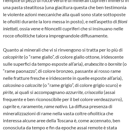
riempite di pez­zi di rocce verdi e di minerali cupriferi immer­si in
una pasta steatitosa (una giacitura que­sta che ben testimonia
le violente azioni mec­caniche alla quali sono state sottoposte
le ofio­liti durante la loro messa in posto), e nell’aspet­to di
filoni
iniettati,
ossia vene e filoncelli cu­priferi che si insinuano nelle
rocce ofiolitiche talora impregnandole diffusamente.
Quanto ai minerali che vi si rinvengono si trat­ta per lo più di
calcopirite
(o “rame giallo”, di colore giallo ottone, iridescente
sulle superfici da tempo esposte all’aria),
erubescite
o
bor­nite
(o
“rame paonazzo”, di colore bronzeo, passante al rosso rame
nelle fratture fresche e iridescente in quelle esposte all’aria),
calcosina
o
calcocite
(o “rame grigio”, di colore gri­gio scuro) e
pirite,
ai quali si accompagnano
azzurrite, crisocolla
(assai
frequente e ben ri­conoscibile per il bel colore verdeazzurro),
cu­prite
e, raramente,
rame nativo.
La diffusa presenza di
mineralizzazioni di ra­me nella vasta coltre ofiolitica che
interessa al­cune aree della Toscana è, come accennato, ben
conosciuta da tempo e fin da epoche as­sai remote è stata