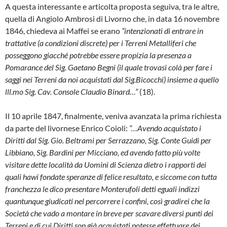
A questa interessante e articolta proposta se­guiva, tra le altre,
quella di Angiolo Ambrosi di Livorno che, in data 16 novembre
1846, chie­deva ai Maffei se erano
“intenzionati di entra­re in
trattative (a condizioni discrete) per i Ter­reni Metalliferi che
posseggono giacché po­trebbe essere propizia la presenza a
Pomaran­ce del Sig. Gaetano Begni (il quale trovasi co­là per fare i
saggi nei Terreni da noi acquistati dal Sig.Bicocchi) insieme a quello
lll.mo Sig. Cav. Console Claudio Binard…”
(18).
Il 10 aprile 1847, finalmente, veniva avanzata la prima richiesta
da parte del livornese Enri­co Coioli:
“…Avendo acquistato i
Diritti dal Sig.
Gio. Beltrami per Serrazzano, Sig. Conte Guidi per
Libbiano, Sig. Bardini per Micciano, ed avendo fatto più volte
visitare dette località da Uomini di Scienza dietro i rapporti dei
quali hawi fondate speranze di felice resultato, e sic­come con tutta
franchezza le dico presentare Monterufoli detti eguali indizzi
quantunque giu­dicati nel percorrere i confini, così gradirei che la
Società che vado a montare in breve per sca­vare diversi punti dei
Terreni e di cui Diritti
son già acquistati potesse effettuare dei