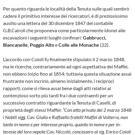
Per quanto riguarda le località della Tenuta sul­le quali sembrò
cadere il primitivo interesse dei ricercatori, è di preziosissimo
ausilio una let­tera del 30 dicembre 1847 del contabile
G.B.Cairoli che proponeva come particolar­mente idonei alle
escavazioni i seguenti luo­ghi confinari:
Gabbrucci,
Biancanelle, Pog­gio Alto
e
Colle alle Monache
(22).
L’accordo con Coioli fu finalmente stipulato il 2 marzo 1848,
ma le ricerche, contrariamente ad ogni aspettativa dei Maffei,
non ebbero ini­zio fino al 1854; tuttavia questa situazione as­sai
frustrante non incrinò, almeno inizialmen­te, i reciproci
rapporti, come si rileva assai bene dagli atti relativi al
contenzioso sorto più tardi fra i due contraenti per un
successivo contrat­to riguardante la Tenuta di Caselli, di
proprie­tà degli stessi Maffei:
“Con atto privato del 2 marzo 1848
i Nobili sigg. Cav. Giulio e Raffaello fratelli
Maffei di Volterra, non
tanto in nome e per interesse proprio, quanto in nome e per in­
teresse del loro nepote Cav. Niccolò, conces­sero al sig. Enrico Coioli