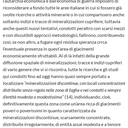
l’autarchia economica e dall’economia di guer­ra imposero di
riconsiderare a fondo tutte le aree italiane in cui si fossero già
svolte ricer­che o attività minerarie o in cui comparissero anche
soltanto indizi e tracce di mineralizza­zioni cuprifere; tuttavia
anche questi nuovi ten­tativi, condotti peraltro con scarsi mezzi
e con discutibili approcci metodologici, fallirono, con­tribuendo
così, se non altro, a fugare ogni re­sidua speranza crrca
l’eventuale presenza in quest’area di giacimenti
economicamente sfruttabili. Al di là infatti della grande
diffusio­ne spaziale di mineralizzazioni, tracce e indi­zi cupriferi
di vario genere che vi si riscontra, tutte le ricerche e gli studi
qui condotti fino ad oggi hanno quasi sempre portato a
localizza­re
“mineralizzazioni discontinue, con locali concentrazioni
distribuite senza regola nelle zona di faglia e nei contatti e sempre
d’entità modesta o modestissima’’
(14), individuando, cioè,
definitivamente questa zona come un’a­rea ricca di giacimenti
poveri o poverissimi in quanto caratterizzata da
mineralizzazioni discontinue, scarsamente concentrate,
distribui­te irregolarmente, di entità assai modesta e a tenore