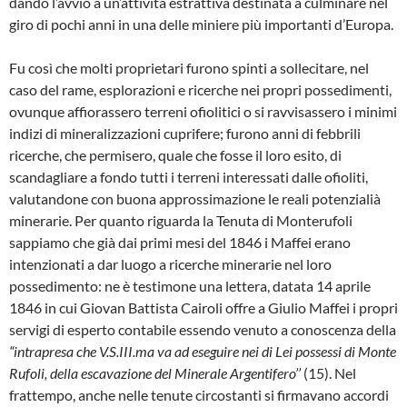
dando l’avvio a un’attività estrattiva de­stinata a culminare nel
giro di pochi anni in una delle miniere più importanti d’Europa.
Fu così che molti proprietari furono spinti a sol­lecitare, nel
caso del rame, esplorazioni e ri­cerche nei propri possedimenti,
ovunque af­fiorassero terreni ofiolitici o si ravvisassero i mi­nimi
indizi di mineralizzazioni cuprifere; furo­no anni di febbrili
ricerche, che permisero, qua­le che fosse il loro esito, di
scandagliare a fon­do tutti i terreni interessati dalle ofioliti,
valu­tandone con buona approssimazione le reali potenzialià
minerarie. Per quanto riguarda la Tenuta di Monterufoli
sappiamo che già dai primi mesi del 1846 i Maf­fei erano
intenzionati a dar luogo a ricerche mi­nerarie nel loro
possedimento: ne è testimo­ne una lettera, datata 14 aprile
1846 in cui Giovan Battista Cairoli offre a Giulio Maffei i pro­pri
servigi di esperto contabile essendo venu­to a conoscenza della
“intrapresa che V.S.III.ma va ad eseguire nei di Lei possessi di Monte
Rufoli, della escavazione del Mine­rale Argentifero’’
(15). Nel
frattempo, anche nelle tenute circostanti si firmavano accordi