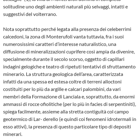
solitudine uno degli ambienti naturali più selvaggi, intat­ti e
suggestivi del volterrano.
Nota soprattutto perché legata alla presenza dei celeberrimi
calcedoni, la zona di Monteru­foli vanta tuttavia, fra i suoi
numerosissimi ca­ratteri d’interesse naturalistico, una
diffusione di mineralizzazioni cuprifere così ampia da di­venire,
specialmente durante il secolo scorso, oggetto di capillari
indagini gelogiche e teatro di ripetuti tentativi di sfruttamento
minerario. La struttura geologica dell’area, caratterizza­ta
infatti da una spessa ed estesa coltre di ter­reni alloctoni
costituiti per lo più da argille e calcari palombini, da vari
membri della Forma­zione di Lanciala e, soprattutto, da enormi
am­massi di rocce ofiolitiche (per lo più in facies di serpentiniti),
spiega facilmente, assieme alla stretta contiguità col campo
geotermico di Lar- derello (e quindi coi fenomeni idrotermali in
es­so attivi), la presenza di questo particolare ti­po di depositi
minerari.