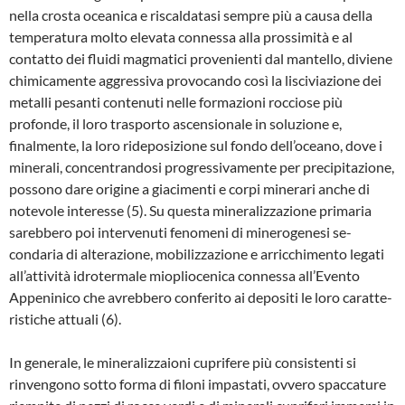
nella crosta oceani­ca e riscaldatasi sempre più a causa della
tem­peratura molto elevata connessa alla prossi­mità e al
contatto dei fluidi magmatici prove­nienti dal mantello, diviene
chimicamente ag­gressiva provocando così la lisciviazione dei
metalli pesanti contenuti nelle formazioni roc­ciose più
profonde, il loro trasporto ascensio­nale in soluzione e,
finalmente, la loro ridepo­sizione sul fondo dell’oceano, dove i
minerali, concentrandosi progressivamente per precipi­tazione,
possono dare origine a giacimenti e corpi minerari anche di
notevole interesse (5). Su questa mineralizzazione primaria
sarebbero poi intervenuti fenomeni di minerogenesi se­
condaria di alterazione, mobilizzazione e ar­ricchimento legati
all’attività idrotermale miopliocenica connessa all’Evento
Appeninico che avrebbero conferito ai depositi le loro caratte­
ristiche attuali (6).
In generale, le mineralizzaioni cuprifere più consistenti si
rinvengono sotto forma di filoni impastati, ovvero spaccature