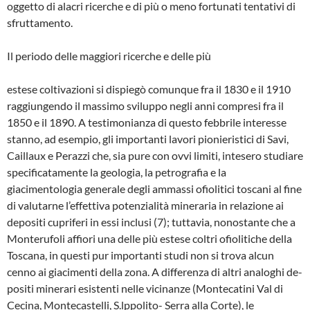
oggetto di alacri ricerche e di più o meno fortunati tentativi di
sfruttamento.
Il periodo delle maggiori ricerche e delle più
estese coltivazioni si dispiegò comunque fra il 1830 e il 1910
raggiungendo il massimo svi­luppo negli anni compresi fra il
1850 e il 1890. A testimonianza di questo febbrile interesse
stanno, ad esempio, gli importanti lavori pio­nieristici di Savi,
Caillaux e Perazzi che, sia pu­re con ovvi limiti, intesero studiare
specifica­tamente la geologia, la petrografia e la
giacimentologia generale degli ammassi ofiolitici to­scani al fine
di valutarne l’effettiva potenziali­tà mineraria in relazione ai
depositi cupriferi in essi inclusi (7); tuttavia, nonostante che a
Monterufoli affiori una delle più estese coltri ofiolitiche della
Toscana, in questi pur impor­tanti studi non si trova alcun
cenno ai giacimen­ti della zona. A differenza di altri analoghi de­
positi minerari esistenti nelle vicinanze (Mon­tecatini Val di
Cecina, Montecastelli, S.lppolito- Serra alla Corte), le