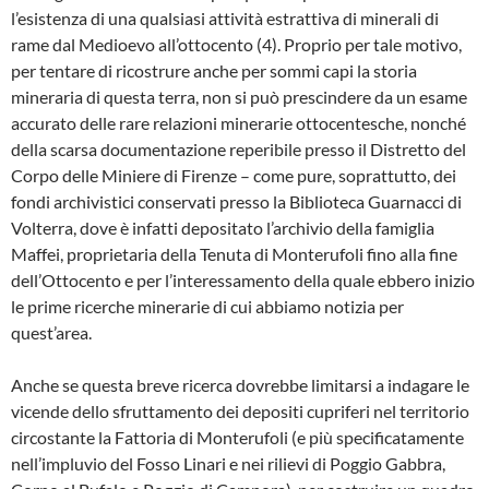
l’esistenza di una qual­siasi attività estrattiva di minerali di
rame dal Medioevo all’ottocento (4). Proprio per tale mo­tivo,
per tentare di ricostrure anche per som­mi capi la storia
mineraria di questa terra, non si può prescindere da un esame
accurato del­le rare relazioni minerarie ottocentesche, non­ché
della scarsa documentazione reperibile presso il Distretto del
Corpo delle Miniere di Firenze – come pure, soprattutto, dei
fondi ar­chivistici conservati presso la Biblioteca Guarnacci di
Volterra, dove è infatti depositato l’ar­chivio della famiglia
Maffei, proprietaria della Tenuta di Monterufoli fino alla fine
dell’Ottocento e per l’interessamento della quale eb­bero inizio
le prime ricerche minerarie di cui abbiamo notizia per
quest’area.
Anche se questa breve ricerca dovrebbe limi­tarsi a indagare le
vicende dello sfruttamento dei depositi cupriferi nel territorio
circostante la Fattoria di Monterufoli (e più specificatamen­te
nell’impluvio del Fosso Linari e nei rilievi di Poggio Gabbra,