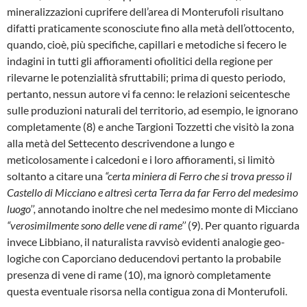
mineralizzazioni cuprife­re dell’area di Monterufoli risultano
difatti pra­ticamente sconosciute fino alla metà dell’ot­tocento,
quando, cioè, più specifiche, capilla­ri e metodiche si fecero le
indagini in tutti gli affioramenti ofiolitici della regione per
rilevar­ne le potenzialità sfruttabili; prima di questo pe­riodo,
pertanto, nessun autore vi fa cenno: le relazioni seicentesche
sulle produzioni natu­rali del territorio, ad esempio, le ignorano
com­pletamente (8) e anche Targioni Tozzetti che visitò la zona
alla metà del Settecento descri­vendone a lungo e
meticolosamente i calce­doni e i loro affioramenti, si limitò
soltanto a citare una
“certa miniera di Ferro che si trova presso il
Castello di Micciano e altresì cer­ta Terra da far Ferro del medesimo
luogo’’,
an­notando inoltre che nel medesimo monte di Micciano
“verosimilmente sono delle vene di rame’’
(9). Per quanto riguarda
invece Libbiano, il naturalista ravvisò evidenti analogie geo­
logiche con Caporciano deducendovi pertan­to la probabile
presenza di vene di rame (10), ma ignorò completamente
questa eventuale ri­sorsa nella contigua zona di Monterufoli.