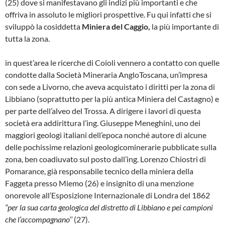
(25) dove si manifestavano gli indizi più importanti e che
offriva in assoluto le mi­gliori prospettive. Fu qui infatti che si
svilup­pò la cosiddetta
Miniera del Caggio,
la più im­portante di
tutta la zona.
in quest’area le ricerche di Coioli vennero a contatto con quelle
condotte dalla Società Mi­neraria AngloToscana, un’impresa
con sede a Livorno, che aveva acquistato i diritti per la zona di
Libbiano (soprattutto per la più antica Miniera del Castagno) e
per parte dell’alveo del Trossa. A dirigere i lavori di questa
società era addirittura l’ing. Giuseppe Meneghini, uno dei
maggiori geologi italiani dell’epoca nonché au­tore di alcune
delle pochissime relazioni geologicominerarie pubblicate sulla
zona, ben coa­diuvato sul posto dall’ing. Lorenzo Chiostri di
Pomarance, già responsabile tecnico della mi­niera della
Faggeta presso Miemo (26) e insi­gnito di una menzione
onorevole all’Esposizione Internazionale di Londra del 1862
“per la sua carta geologica del distretto di Libbiano e pei campioni
che l’accompagnano’’
(27).