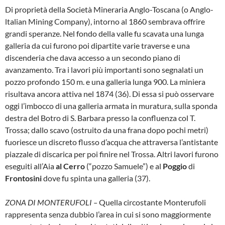
Di proprietà della Società Mineraria Anglo-Toscana (o Anglo-
ltalian Mining Company), in­torno al 1860 sembrava offrire
grandi speran­ze. Nel fondo della valle fu scavata una lunga
galleria da cui furono poi dipartite varie traverse e una
discenderia che dava accesso a un se­condo piano di
avanzamento. Tra i lavori più importanti sono segnalati un
pozzo profondo 150 m. e una galleria lunga 900. La miniera
risultava ancora attiva nel 1874 (36). Di essa si può osservare
oggi l’imbocco di una galle­ria armata in muratura, sulla sponda
destra del Botro di S. Barbara presso la confluenza col T.
Trossa; dallo scavo (ostruito da una frana dopo pochi metri)
fuoriesce un discreto flusso d’acqua che attraversa l’antistante
piazzale di discarica per poi finire nel Trossa. Altri lavori furono
eseguiti all’Aia
al Cerro
(“pozzo Sa­muele”) e al
Poggio
di
Frontosini
dove fu spinta una galleria (37).
ZONA DI MONTERUFOLI –
Quella circostan­te Monterufoli
rappresenta senza dubbio l’a­rea in cui si sono maggiormente