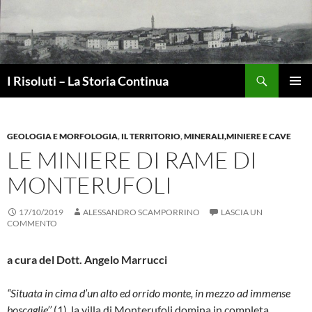
Vai
al
contenuto
Cerca
I Risoluti – La Storia Continua
MENU
PRINCI
GEOLOGIA E MORFOLOGIA
,
IL TERRITORIO
,
MINERALI,MINIERE E CAVE
LE MINIERE DI RAME DI
MONTERUFOLI
17/10/2019
ALESSANDRO SCAMPORRINO
LASCIA UN
COMMENTO
a cura del Dott. Angelo Marrucci
“Situata in cima d’un alto ed orrido monte, in mezzo ad immense
boscaglie’’
(1), la villa di Monterufoli domina in completa