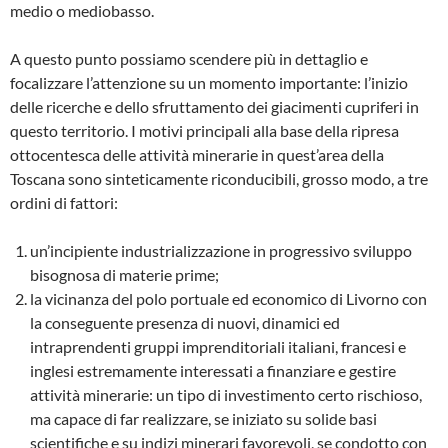
medio o mediobasso.
A questo punto possiamo scendere più in det­taglio e
focalizzare l’attenzione su un momento importante: l’inizio
delle ricerche e dello sfrut­tamento dei giacimenti cupriferi in
questo ter­ritorio. I motivi principali alla base della ripre­sa
ottocentesca delle attività minerarie in que­st’area della
Toscana sono sinteticamente ri­conducibili, grosso modo, a tre
ordini di fattori:
un’incipiente industrializzazione in progres­sivo sviluppo
bisognosa di materie prime;
la vicinanza del polo portuale ed economi­co di Livorno con
la conseguente presenza di nuovi, dinamici ed
intraprendenti gruppi im­prenditoriali italiani, francesi e
inglesi estremamente interessati a finanziare e gestire
attivi­tà minerarie: un tipo di investimento certo ri­schioso,
ma capace di far realizzare, se iniziato su solide basi
scientifiche e su indizi minerari favorevoli, se condotto con