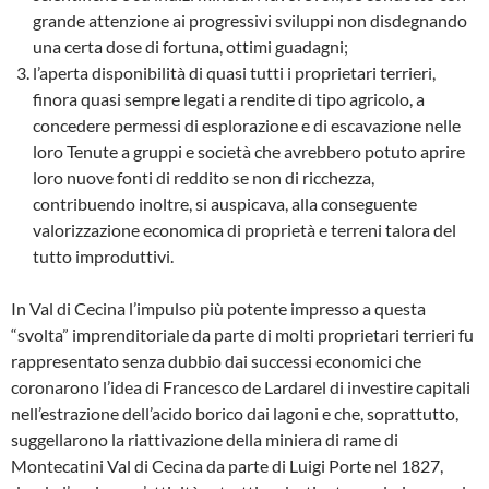
grande attenzione ai progressivi sviluppi non disdegnando
una certa dose di fortuna, ottimi guadagni;
l’aperta disponibilità di quasi tutti i proprie­tari terrieri,
finora quasi sempre legati a rendi­te di tipo agricolo, a
concedere permessi di esplorazione e di escavazione nelle
loro Tenute a gruppi e società che avrebbero potuto apri­re
loro nuove fonti di reddito se non di ricchez­za,
contribuendo inoltre, si auspicava, alla con­seguente
valorizzazione economica di proprie­tà e terreni talora del
tutto improduttivi.
In Val di Cecina l’impulso più potente impres­so a questa
“svolta” imprenditoriale da parte di molti proprietari terrieri fu
rappresentato sen­za dubbio dai successi economici che
corona­rono l’idea di Francesco de Lardarel di inve­stire capitali
nell’estrazione dell’acido borico dai lagoni e che, soprattutto,
suggellarono la riattivazione della miniera di rame di
Montecatini Val di Cecina da parte di Luigi Porte nel 1827,