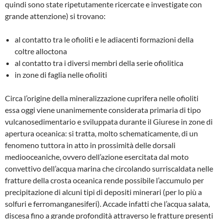
quindi sono state ripetutamente ricercate e in­vestigate con
grande attenzione) si trovano:
al contatto tra le ofioliti e le adiacenti forma­zioni della
coltre alloctona
al contatto tra i diversi membri della serie ofio­litica
in zone di faglia nelle ofioliti
Circa l’origine della mineralizzazione cuprife­ra nelle ofioliti
essa oggi viene unanimemen­te considerata primaria di tipo
vulcanosedimen­tario e sviluppata durante il Giurese in zone di
apertura oceanica: si tratta, molto schemati­camente, di un
fenomeno tuttora in atto in pros­simità delle dorsali
mediooceaniche, ovvero dell’azione esercitata dal moto
convettivo del­l’acqua marina che circolando surriscaldata nelle
fratture della crosta oceanica rende pos­sibile l’accumulo per
precipitazione di alcuni tipi di depositi minerari (per lo più a
solfuri e ferromanganesiferi). Accade infatti che l’acqua salata,
discesa fino a grande profondità attra­verso le fratture presenti