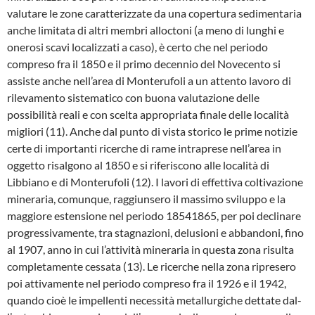
valutare le zone caratterizzate da una copertura sedimentaria
anche limitata di altri membri alloctoni (a meno di lunghi e
onerosi scavi localizzati a caso), è certo che nel periodo
compreso fra il 1850 e il primo de­cennio del Novecento si
assiste anche nell’a­rea di Monterufoli a un attento lavoro di
rile­vamento sistematico con buona valutazione delle
possibilità reali e con scelta appropriata finale delle località
migliori (11). Anche dal pun­to di vista storico le prime notizie
certe di im­portanti ricerche di rame intraprese nell’area in
oggetto risalgono al 1850 e si riferiscono alle località di
Libbiano e di Monterufoli (12). I la­vori di effettiva coltivazione
mineraria, comun­que, raggiunsero il massimo sviluppo e la
mag­giore estensione nel periodo 18541865, per poi declinare
progressivamente, tra stagnazioni, delusioni e abbandoni, fino
al 1907, anno in cui l’attività mineraria in questa zona risulta
completamente cessata (13). Le ricerche nel­la zona ripresero
poi attivamente nel periodo compreso fra il 1926 e il 1942,
quando cioè le impellenti necessità metallurgiche dettate dal­