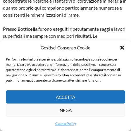
concentrate le ricerche e i tentativi di coltivazione minera­ria in
quanto proprio qui compaiono partico­larmente numerose e
consistenti le mineraliz­zazioni di rame.
Presso
Botticella
furono eseguiti ripetutamen­te saggi e lavori
superficiali ma sempre con mediocri risultati. Le
mineralizzazioni compren­dono qui
calcopirite, erubescite
e
Gestisci Consenso Cookie
malachite
e risultano incluse nelle serpentine. Non vi si ri­
scontrano tracce di escavazioni in sotterraneo, ma solo i resti
Per fornire le migliori esperienze, utilizziamo tecnologie come i cookie per
di un fabbricato.
memorizzare e/o accedere alle informazioni del dispositivo. Il consenso a
queste tecnologie ci permetterà di elaborare dati come il comportamento di
navigazione o ID unici su questo sito. Non acconsentire o ritirare il consenso
Al
Carbonaione,
sul versante NNO di Poggio Montorsi, circa 1
può influire negativamente su alcune caratteristiche e funzioni.
Km. a Nord della Fattoria di Monterufoli, un filone di gabbro
incluso nelle serpentine e mineralizzato
a pirite e calcopiri­te
fu
ACCETTA
esplorato da due gallerie con imbocco li­mitrofo. Una di esse,
benché quasi compietamente ostruita è ancora oggi
NEGA
osservabile as­sieme alla piccola discarica antistante.
Cookie Policy
Nella stessa zona furono eseguiti poi altri la­vori sulle pendici