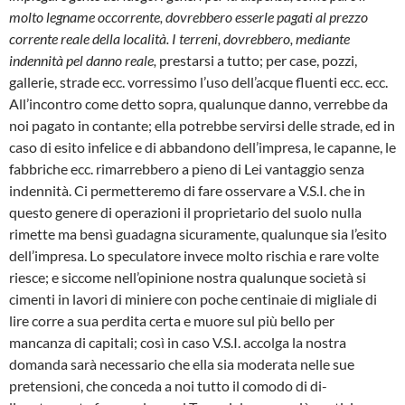
molto legname occorrente, dovrebbero esserle pagati al prezzo
corrente reale della località. I terreni, dovrebbero, mediante
indennità pel danno reale,
prestarsi a tutto; per case, poz­zi,
gallerie, strade ecc. vorressimo l’uso dell’acque fluenti ecc. ecc.
All’incontro come detto sopra, qualunque danno, verrebbe da
noi pa­gato in contante; ella potrebbe servirsi delle strade, ed in
caso di esito infelice e di abban­dono dell’impresa, le capanne, le
fabbriche ecc. rimarrebbero a pieno di Lei vantaggio sen­za
indennità. Ci permetteremo di fare osser­vare a V.S.I. che in
questo genere di opera­zioni il proprietario del suolo nulla
rimette ma bensì guadagna sicuramente, qualunque sia l’esito
dell’impresa. Lo speculatore invece mol­to rischia e rare volte
riesce; e siccome nell’o­pinione nostra qualunque società si
cimenti in lavori di miniere con poche centinaie di migliale di
lire corre a sua perdita certa e muore sul più bello per
mancanza di capitali; così in caso V.S.I. accolga la nostra
domanda sarà neces­sario che ella sia moderata nelle sue
preten­sioni, che conceda a noi tutto il comodo di di­