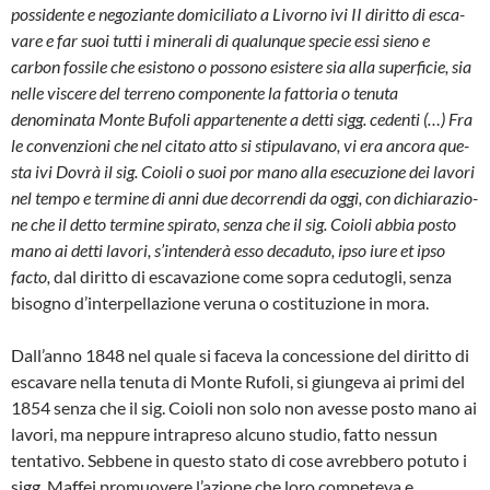
possidente e nego­ziante domiciliato a Livorno ivi II diritto di esca­
vare e far suoi tutti i minerali di qualunque spe­cie essi sieno e
carbon fossile che esistono o possono esistere sia alla superficie, sia
nelle viscere del terreno componente la fattoria o te­nuta
denominata Monte Bufoli appartenente a detti sigg. cedenti (…) Fra
le convenzioni che nel citato atto si stipulavano, vi era ancora que­
sta ivi Dovrà il sig. Coioli o suoi por mano alla esecuzione dei lavori
nel tempo e termine di anni due decorrendi da oggi, con dichiarazio­
ne che il detto termine spirato, senza che il sig. Coioli abbia posto
mano ai detti lavori, s’inten­derà esso decaduto, ipso iure et ipso
facto,
dal diritto di escavazione come sopra cedutogli, senza
bisogno d’interpellazione veruna o co­stituzione in mora.
Dall’anno 1848 nel quale si faceva la conces­sione del diritto di
escavare nella tenuta di Monte Rufoli, si giungeva ai primi del
1854 sen­za che il sig. Coioli non solo non avesse posto mano ai
lavori, ma neppure intrapreso alcuno studio, fatto nessun
tentativo. Sebbene in que­sto stato di cose avrebbero potuto i
sigg. Maf­fei promuovere l’azione che loro competeva e