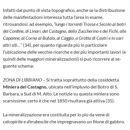
Infatti dal punto di vista topografico, anche se la distribuzione
delle manifestazioni interessa tutta l’area in esame,
ritrovandosi, ad esem­pio,
“lungo i torrenti Trossa e Secolo ai botri
del Confine, di Linari, del Castagno, dello Zuc­cherino e dei Fichi, alle
Capanne, al Corno al Bufalo, al Caggio, a Grotta di Castri e in vari
altri siti…’’
(34), per quanto riguarda più in par­ticolare
l’ubicazione delle vecchie ricerche e dei più importanti lavori (e
quindi delle mag­giori mineralizzazioni) si può ricorrere al se­
guente schema:
ZONA DI LIBBIANO –
Si tratta soprattutto del­la cosiddetta
Miniera del Castagno,
ubicata nell’impluvio del Botro di S.
Barbara, a Sud di M. Alto. Le notizie su questa miniera sono
scar­sissime: certo è che nel 1850 risultava già at­tiva (35).
La mineralizzazione era costituita per lo più da vene di
calcopirite
e
d’erubescite
che impre­gnavano un filone di gabbro.