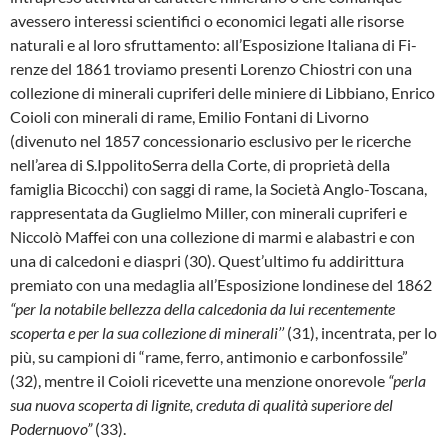
avessero interessi scientifici o economici legati alle risorse
naturali e al lo­ro sfruttamento: all’Esposizione Italiana di Fi­
renze del 1861 troviamo presenti Lorenzo Chio­stri con una
collezione di minerali cupriferi delle miniere di Libbiano, Enrico
Coioli con minera­li di rame, Emilio Fontani di Livorno
(divenuto nel 1857 concessionario esclusivo per le ricer­che
nell’area di S.IppolitoSerra della Corte, di proprietà della
famiglia Bicocchi) con saggi di rame, la Società Anglo-Toscana,
rappresentata da Guglielmo Miller, con minerali cupriferi e
Niccolò Maffei con una collezione di marmi e alabastri e con
una di calcedoni e diaspri (30). Quest’ultimo fu addirittura
premiato con una medaglia all’Esposizione londinese del 1862
“per la notabile bellezza della calcedonia da lui recentemente
scoperta e per la sua colle­zione di minerali’’
(31), incentrata, per lo
più, su campioni di “rame, ferro, antimonio e carbonfossile”
(32), mentre il Coioli ricevette una menzione onorevole
“perla
sua nuova scoper­ta di lignite, creduta di qualità superiore del
Podernuovo”
(33).