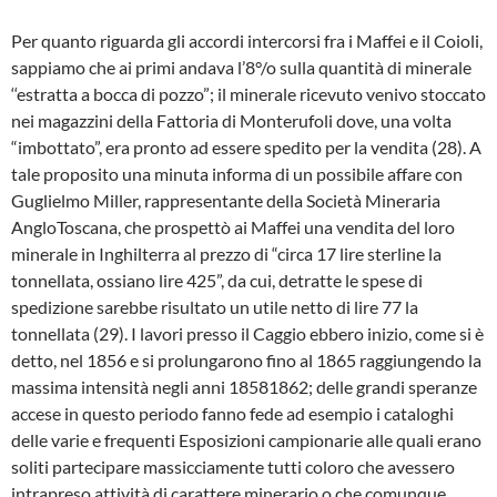
Per quanto riguarda gli accordi intercorsi fra i Maffei e il Coioli,
sappiamo che ai primi an­dava l’8°/o sulla quantità di minerale
‘‘estratta a bocca di pozzo”; il minerale ricevuto venivo stoccato
nei magazzini della Fattoria di Mon­terufoli dove, una volta
“imbottato”, era pronto ad essere spedito per la vendita (28). A
tale pro­posito una minuta informa di un possibile af­fare con
Guglielmo Miller, rappresentante della Società Mineraria
AngloToscana, che prospet­tò ai Maffei una vendita del loro
minerale in In­ghilterra al prezzo di “circa 17 lire sterline la
tonnellata, ossiano lire 425”, da cui, detratte le spese di
spedizione sarebbe risultato un utile netto di lire 77 la
tonnellata (29). I lavori presso il Caggio ebbero inizio, come si è
detto, nel 1856 e si prolungarono fino al 1865 raggiungendo la
massima intensità ne­gli anni 18581862; delle grandi speranze
ac­cese in questo periodo fanno fede ad esem­pio i cataloghi
delle varie e frequenti Esposi­zioni campionarie alle quali erano
soliti parte­cipare massicciamente tutti coloro che aves­sero
intrapreso attività di carattere minerario o che comunque